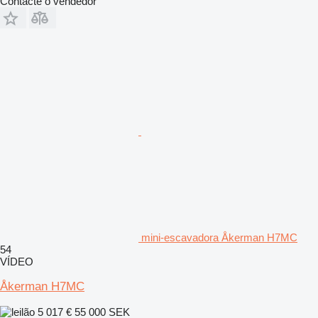
Contacte o vendedor
mini-escavadora Åkerman H7MC
54
VÍDEO
Åkerman H7MC
5 017 €
55 000 SEK