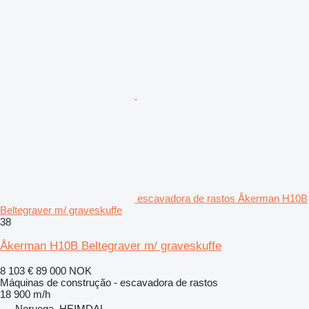
escavadora de rastos Åkerman H10B
Beltegraver m/ graveskuffe
38
Åkerman H10B Beltegraver m/ graveskuffe
8 103 €
89 000 NOK
Máquinas de construção - escavadora de rastos
18 900 m/h
Noruega, HEIMDAL