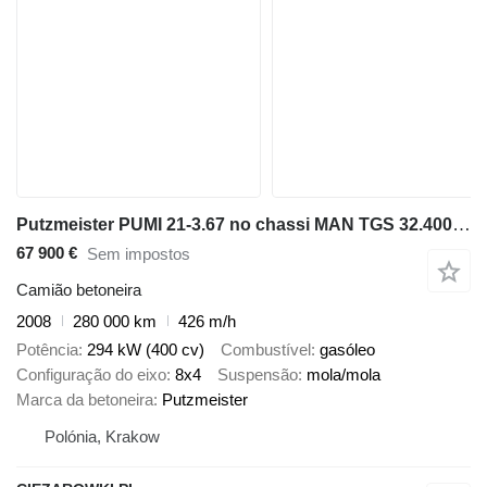
Putzmeister PUMI 21-3.67 no chassi MAN TGS 32.400 8x4 / Putzmeister PUMI 21-3.67 Concrete Mixer Pump /
67 900 €
Sem impostos
Camião betoneira
2008
280 000 km
426 m/h
Potência
294 kW (400 cv)
Combustível
gasóleo
Configuração do eixo
8x4
Suspensão
mola/mola
Marca da betoneira
Putzmeister
Polónia, Krakow