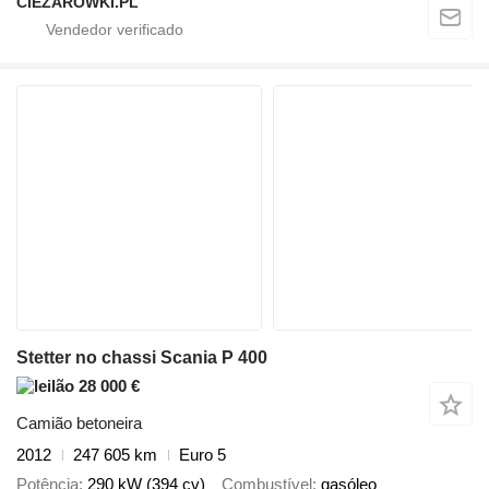
CIEZAROWKI.PL
Stetter no chassi Scania P 400
28 000 €
Camião betoneira
2012
247 605 km
Euro 5
Potência
290 kW (394 cv)
Combustível
gasóleo