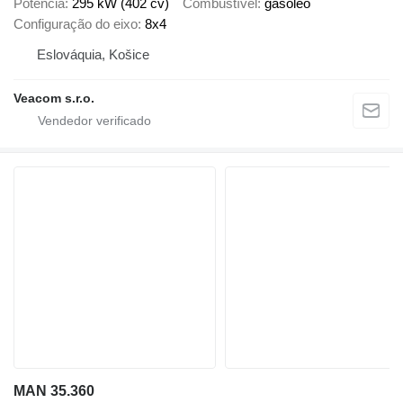
Potência
295 kW (402 cv)
Combustível
gasóleo
Configuração do eixo
8x4
Eslováquia, Košice
Veacom s.r.o.
MAN 35.360