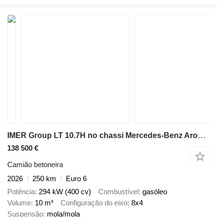
IMER Group LT 10.7H no chassi Mercedes-Benz Arocs 3540
138 500 €
Camião betoneira
2026
250 km
Euro 6
Potência
294 kW (400 cv)
Combustível
gasóleo
Volume
10 m³
Configuração do eixo
8x4
Suspensão
mola/mola