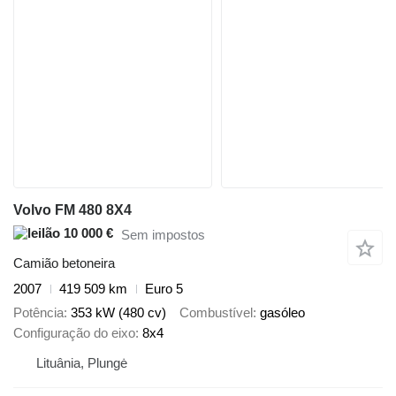
Volvo FM 480 8X4
10 000 €
Sem impostos
Camião betoneira
2007
419 509 km
Euro 5
Potência
353 kW (480 cv)
Combustível
gasóleo
Configuração do eixo
8x4
Lituânia, Plungė