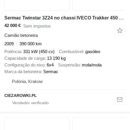
Sermac Twinstar 3Z24 no chassi IVECO Trakker 450 6x4 / Sermac Twinstar 3Z24 concrete mixer pump / Rem
42 000 €
Sem impostos
Camião betoneira
2009
390 000 km
Potência
331 kW (450 cv)
Combustível
gasóleo
Capacidade de carga
13 190 kg
Configuração do eixo
6x4
Suspensão
mola/mola
Marca da betoneira
Sermac
Polónia, Krakow
CIEZAROWKI.PL