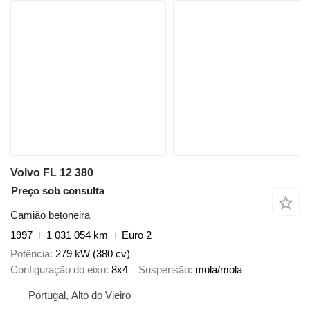
Volvo FL 12 380
Preço sob consulta
Camião betoneira
1997
1 031 054 km
Euro 2
Potência
279 kW (380 cv)
Configuração do eixo
8x4
Suspensão
mola/mola
Portugal, Alto do Vieiro