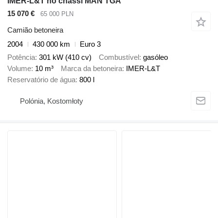
IMER-L&T no chassi MAN TGA
15 070 €
65 000 PLN
Camião betoneira
2004
430 000 km
Euro 3
Potência
301 kW (410 cv)
Combustível
gasóleo
Volume
10 m³
Marca da betoneira
IMER-L&T
Reservatório de água
800 l
Polónia, Kostomłoty