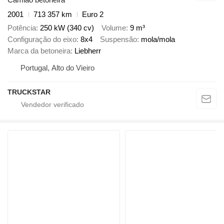
2001
713 357 km
Euro 2
Potência
250 kW (340 cv)
Volume
9 m³
Configuração do eixo
8x4
Suspensão
mola/mola
Marca da betoneira
Liebherr
Portugal, Alto do Vieiro
TRUCKSTAR