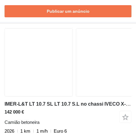
Publicar um anúncio
IMER-L&T LT 10.7 SL LT 10.7 S.L no chassi IVECO X-WAY 460
142 000 €
Camião betoneira
2026
1 km
1 m/h
Euro 6