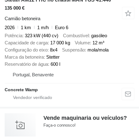
135 000 €
Camião betoneira
2026
1 km
1 m/h
Euro 6
Potência
323 kW (440 cv)
Combustível
gasóleo
Capacidade de carga
17 000 kg
Volume
12 m³
Configuração do eixo
8x4
Suspensão
mola/mola
Marca da betoneira
Stetter
Reservatório de água
600 l
Portugal, Benavente
Concrete Wamp
Vende maquinaria ou veículos?
Faça-o connosco!