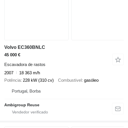
Volvo EC360BNLC
45 000 €
Escavadora de rastos
2007
18 363 m/h
Potência
228 kW (310 cv)
Combustível
gasóleo
Portugal, Borba
Ambigroup Reuse