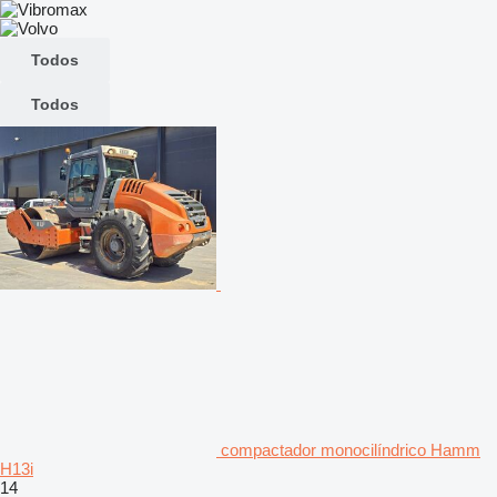
Todos
Todos
compactador monocilíndrico Hamm
H13i
14