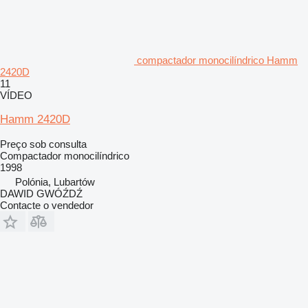
compactador monocilíndrico Hamm
2420D
11
VÍDEO
Hamm 2420D
Preço sob consulta
Compactador monocilíndrico
1998
Polónia, Lubartów
DAWID GWÓŹDŹ
Contacte o vendedor