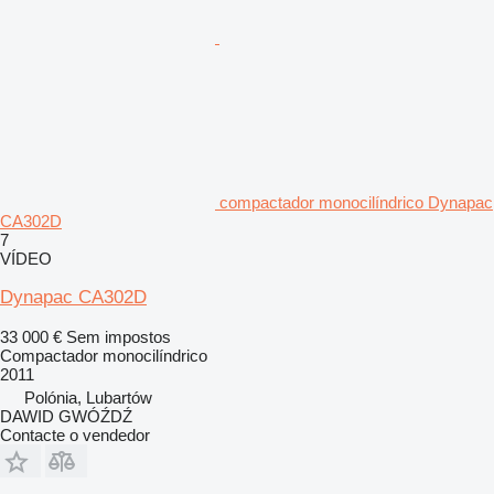
compactador monocilíndrico Dynapac
CA302D
7
VÍDEO
Dynapac CA302D
33 000 €
Sem impostos
Compactador monocilíndrico
2011
Polónia, Lubartów
DAWID GWÓŹDŹ
Contacte o vendedor