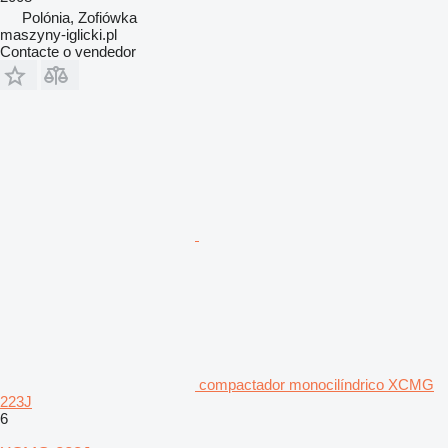
Polónia, Zofiówka
maszyny-iglicki.pl
Contacte o vendedor
compactador monocilíndrico XCMG
223J
6