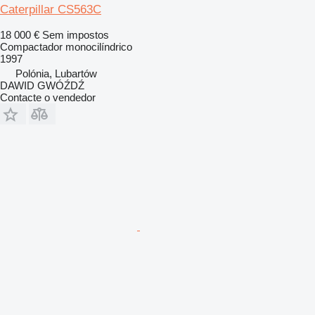
Caterpillar CS563C
18 000 €
Sem impostos
Compactador monocilíndrico
1997
Polónia, Lubartów
DAWID GWÓŹDŹ
Contacte o vendedor