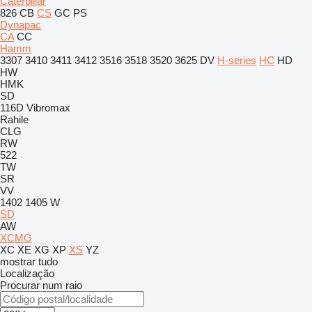
Caterpillar
826
CB
CS
GC
PS
Dynapac
CA
CC
Hamm
3307
3410
3411
3412
3516
3518
3520
3625
DV
H-series
HC
HD
HW
HMK
SD
116D
Vibromax
Rahile
CLG
RW
522
TW
SR
VV
1402
1405
W
SD
AW
XCMG
XC
XE
XG
XP
XS
YZ
mostrar tudo
Localização
Procurar num raio