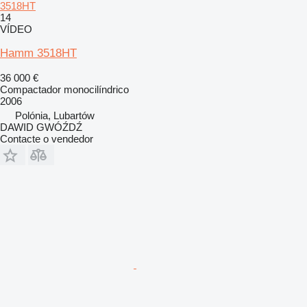
3518HT
14
VÍDEO
Hamm 3518HT
36 000 €
Compactador monocilíndrico
2006
Polónia, Lubartów
DAWID GWÓŹDŹ
Contacte o vendedor