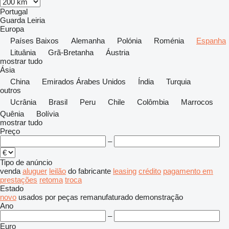
Portugal
Guarda
Leiria
Europa
Países Baixos
Alemanha
Polónia
Roménia
Espanha
Lituânia
Grã-Bretanha
Áustria
mostrar tudo
Ásia
China
Emirados Árabes Unidos
Índia
Turquia
outros
Ucrânia
Brasil
Peru
Chile
Colômbia
Marrocos
Quênia
Bolívia
mostrar tudo
Preço
–
Tipo de anúncio
venda
aluguer
leilão
do fabricante
leasing
crédito
pagamento em
prestações
retoma
troca
Estado
novo
usados
por peças
remanufaturado
demonstração
Ano
–
Euro