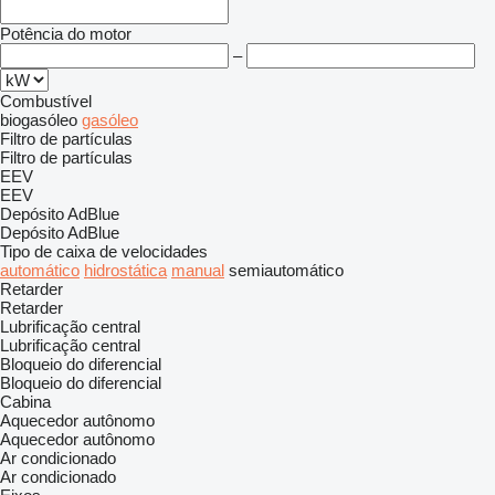
Potência do motor
–
Combustível
biogasóleo
gasóleo
Filtro de partículas
Filtro de partículas
EEV
EEV
Depósito AdBlue
Depósito AdBlue
Tipo de caixa de velocidades
automático
hidrostática
manual
semiautomático
Retarder
Retarder
Lubrificação central
Lubrificação central
Bloqueio do diferencial
Bloqueio do diferencial
Cabina
Aquecedor autônomo
Aquecedor autônomo
Ar condicionado
Ar condicionado