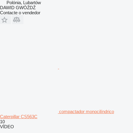
Polónia, Lubartów
DAWID GWÓŹDŹ
Contacte o vendedor
compactador monocilíndrico
Caterpillar CS563C
10
VÍDEO