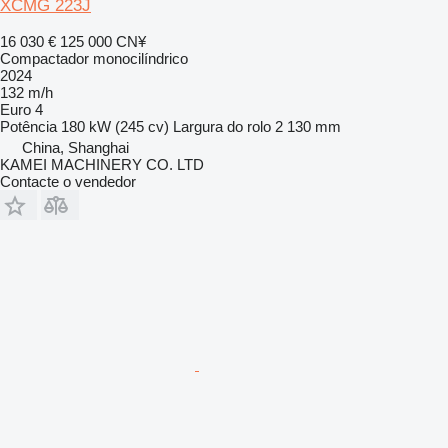
XCMG 223J
16 030 €
125 000 CN¥
Compactador monocilíndrico
2024
132 m/h
Euro 4
Potência
180 kW (245 cv)
Largura do rolo
2 130 mm
China, Shanghai
KAMEI MACHINERY CO. LTD
Contacte o vendedor