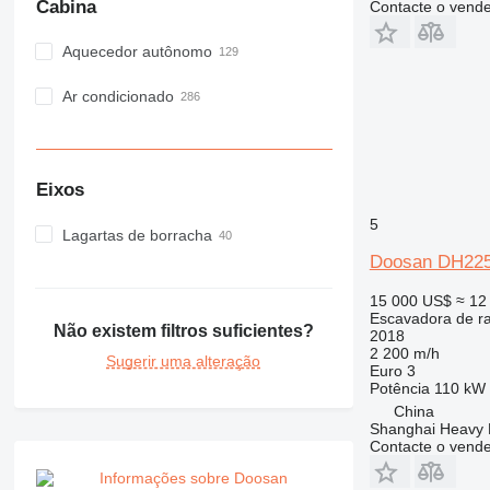
Cabina
Contacte o vend
Aquecedor autônomo
Ar condicionado
Eixos
5
Lagartas de borracha
Doosan DH22
15 000 US$
≈ 12
Escavadora de r
Não existem filtros suficientes?
2018
2 200 m/h
Sugerir uma alteração
Euro 3
Potência
110 kW 
China
Shanghai Heavy M
Contacte o vend
Informações sobre Doosan