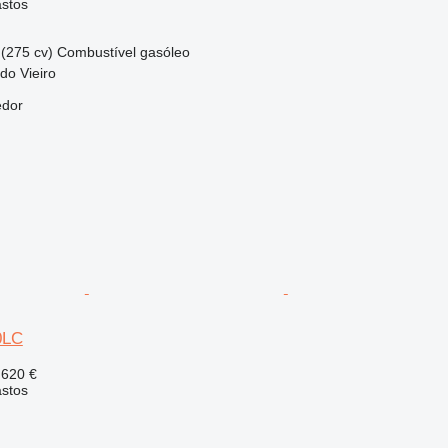
astos
(275 cv)
Combustível
gasóleo
 do Vieiro
edor
0LC
 620 €
astos