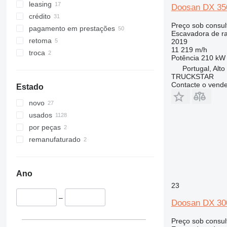
375
leasing
Doosan DX 35
390
crédito
Preço sob consul
395
pagamento em prestações
Escavadora de r
C-series
retoma
2019
11 219 m/h
D series
troca
Potência
210 kW 
E-series
Portugal, Alto
F-series
TRUCKSTAR
Contacte o vend
Estado
GC
M-series
novo
PC
usados
por peças
remanufaturado
Ano
23
–
Doosan DX 30
Preço sob consul