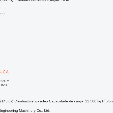
edor
5LCA
 230 €
astos
(143 cv)
Combustível
gasóleo
Capacidade de carga
22 500 kg
Profun
Engineering Machinery Co., Ltd.