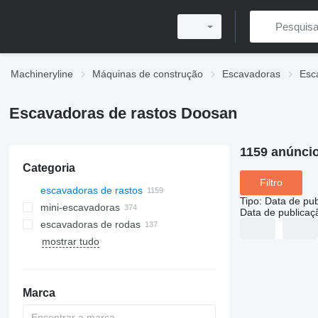
Machineryline
Máquinas de construção
Escavadoras
Esc
Escavadoras de rastos Doosan
1159 anúnci
Categoria
Filtro
escavadoras de rastos
Tipo
:
Data de pub
mini-escavadoras
Data de publicaç
escavadoras de rodas
mostrar tudo
Marca