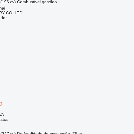
(196 cv)
Combustível
gasóleo
hai
Y CO.,LTD
edor
0
VA
astos
(247 cv)
Profundidade de escavação
75 m