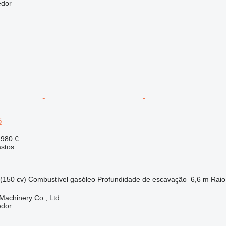
edor
5
 980 €
astos
(150 cv)
Combustível
gasóleo
Profundidade de escavação
6,6 m
Raio
achinery Co., Ltd.
edor