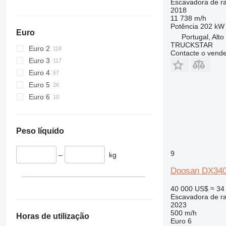
Escavadora de r
2018
11 738 m/h
Potência
202 kW 
Euro
Portugal, Alto
TRUCKSTAR
Euro 2
Contacte o vend
Euro 3
Euro 4
Euro 5
Euro 6
Peso líquido
9
–
kg
Doosan DX34
40 000 US$
≈ 34
Escavadora de r
2023
500 m/h
Horas de utilização
Euro 6