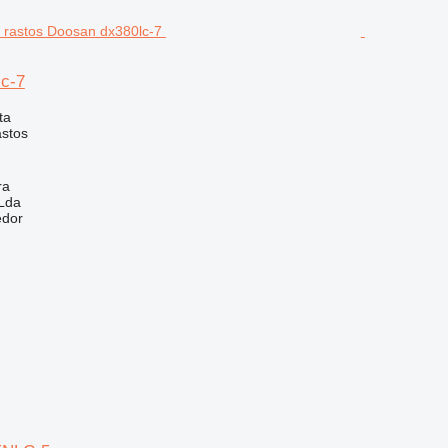
c-7
ta
astos
ra
 Lda
edor