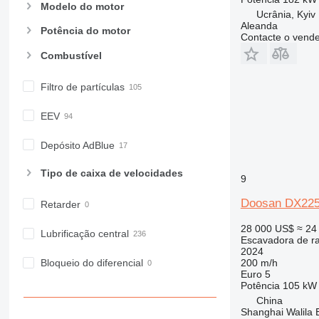
Modelo do motor
Ucrânia, Kyiv
Aleanda
Potência do motor
Contacte o vend
Combustível
Filtro de partículas
EEV
Depósito AdBlue
Tipo de caixa de velocidades
9
Doosan DX22
Retarder
28 000 US$
≈ 24
Lubrificação central
Escavadora de r
2024
200 m/h
Bloqueio do diferencial
Euro 5
Potência
105 kW 
China
Shanghai Walila 