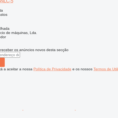
5NLC-5
ta
astos
alhada
rcio de máquinas, Lda.
edor
 receber os anúncios novos desta secção
stá a aceitar a nossa
Política de Privacidade
e os nossos
Termos de Util