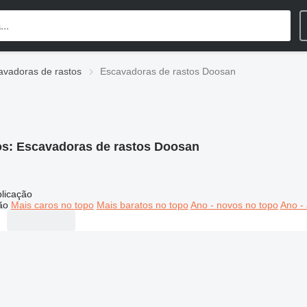
avadoras de rastos
Escavadoras de rastos Doosan
os:
Escavadoras de rastos Doosan
licação
ão
Mais caros no topo
Mais baratos no topo
Ano - novos no topo
Ano - 