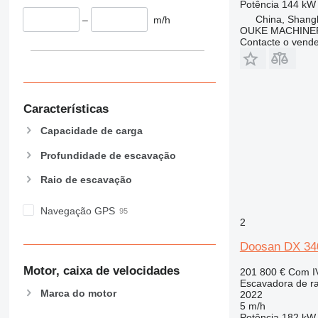
Potência
144 kW 
China, Shang
–
m/h
OUKE MACHINER
Contacte o vend
Características
Capacidade de carga
Profundidade de escavação
Raio de escavação
Navegação GPS
2
Doosan DX 34
Motor, caixa de velocidades
201 800 €
Com I
Escavadora de r
Marca do motor
2022
5 m/h
Potência
182 kW 