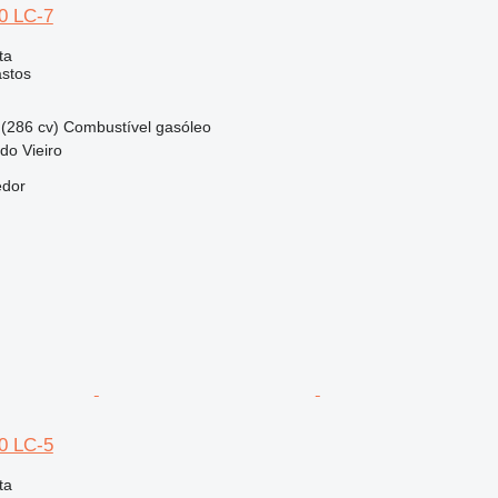
0 LC-7
ta
astos
(286 cv)
Combustível
gasóleo
 do Vieiro
edor
0 LC-5
ta