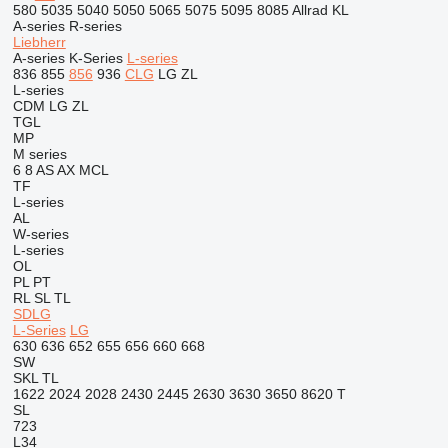
580
5035
5040
5050
5065
5075
5095
8085
Allrad
KL
A-series
R-series
Liebherr
A-series
K-Series
L-series
836
855
856
936
CLG
LG
ZL
L-series
CDM
LG
ZL
TGL
MP
M series
6
8
AS
AX
MCL
TF
L-series
AL
W-series
L-series
OL
PL
PT
RL
SL
TL
SDLG
L-Series
LG
630
636
652
655
656
660
668
SW
SKL
TL
1622
2024
2028
2430
2445
2630
3630
3650
8620 T
SL
723
L34