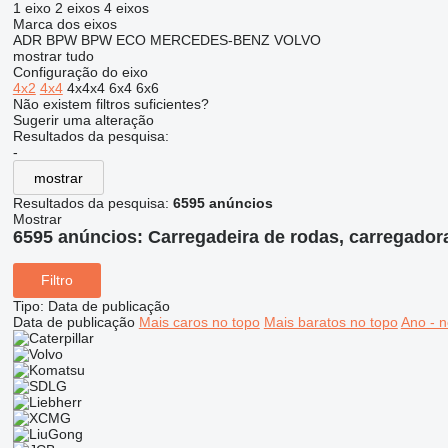
1 eixo
2 eixos
4 eixos
Marca dos eixos
ADR
BPW
BPW ECO
MERCEDES-BENZ
VOLVO
mostrar tudo
Configuração do eixo
4x2
4x4
4x4x4
6x4
6x6
Não existem filtros suficientes?
Sugerir uma alteração
Resultados da pesquisa:
-
mostrar
Resultados da pesquisa:
6595 anúncios
Mostrar
6595 anúncios:
Carregadeira de rodas, carregador
Filtro
Tipo
:
Data de publicação
Data de publicação
Mais caros no topo
Mais baratos no topo
Ano - n