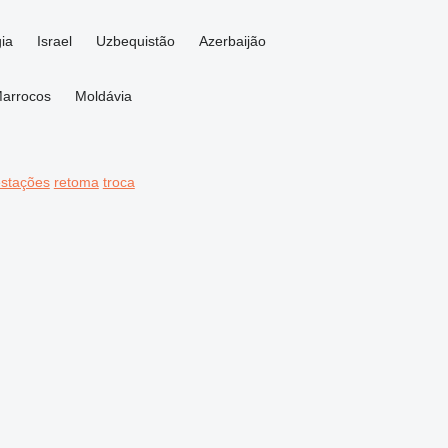
ia
Israel
Uzbequistão
Azerbaijão
arrocos
Moldávia
stações
retoma
troca