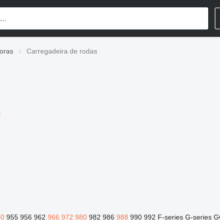
oras
Carregadeira de rodas
s
50
955
956
962
966
972
980
982
986
988
990
992
F-series
G-series
G