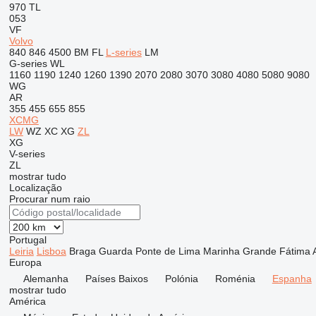
970
TL
053
VF
Volvo
840
846
4500
BM
FL
L-series
LM
G-series
WL
1160
1190
1240
1260
1390
2070
2080
3070
3080
4080
5080
9080
WG
AR
355
455
655
855
XCMG
LW
WZ
XC
XG
ZL
XG
V-series
ZL
mostrar tudo
Localização
Procurar num raio
Portugal
Leiria
Lisboa
Braga
Guarda
Ponte de Lima
Marinha Grande
Fátima
Europa
Alemanha
Países Baixos
Polónia
Roménia
Espanha
mostrar tudo
América