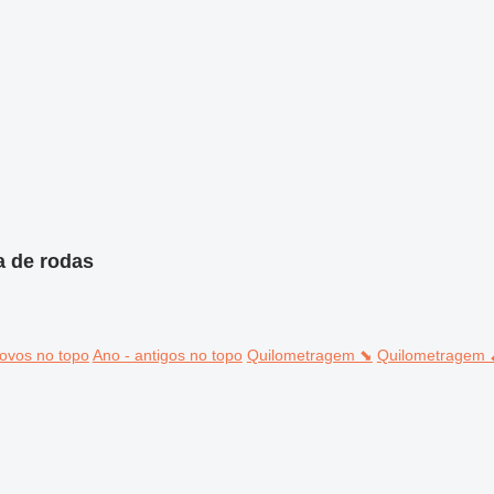
a de rodas
ovos no topo
Ano - antigos no topo
Quilometragem ⬊
Quilometragem