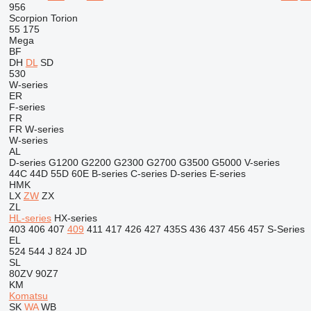
956
Scorpion
Torion
55
175
Mega
BF
DH
DL
SD
530
W-series
ER
F-series
FR
FR
W-series
W-series
AL
D-series
G1200
G2200
G2300
G2700
G3500
G5000
V-series
44C
44D
55D
60E
B-series
C-series
D-series
E-series
HMK
LX
ZW
ZX
ZL
HL-series
HX-series
403
406
407
409
411
417
426
427
435S
436
437
456
457
S-Series
EL
524
544 J
824
JD
SL
80ZV
90Z7
KM
Komatsu
SK
WA
WB