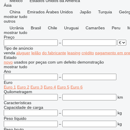
México
Estados Unidos da América
Ásia
China
Emirados Árabes Unidos
Japão
Turquia
Geórg
mostrar tudo
outros
Ucrânia
Brasil
Chile
Uruguai
Camarões
Peru
M
mostrar tudo
Preço
–
Tipo de anúncio
venda
aluguer
leilão
do fabricante
leasing
crédito
pagamento em pre
Estado
novo
usados
por peças
com um defeito
demonstração
mostrar tudo
Ano
–
Euro
Euro 1
Euro 2
Euro 3
Euro 4
Euro 5
Euro 6
Quilometragem
–
km
Características
Capacidade de carga
–
kg
Peso líquido
–
kg
Peso bruto