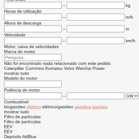
–
kg
Horas de utilização
–
m/h
Altura de descarga
–
m
Velocidade
–
km/h
Motor, caixa de velocidades
Marca do motor
Não foi encontrado nada relacionado com este pedido
Caterpillar
Cummins
Komatsu
Volvo
Weichai Power
mostrar tudo
Modelo do motor
Potência do motor
–
Combustível
biogasóleo
elétrico
elétrico/gasóleo
gasolina
gasóleo
mostrar tudo
Filtro de partículas
Filtro de partículas
EEV
EEV
Depósito AdBlue