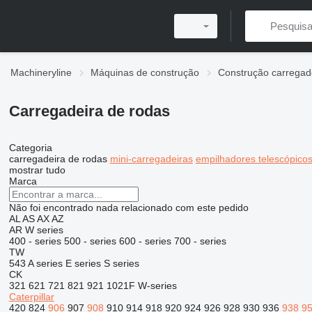
Machineryline
Máquinas de construção
Construção carregad
Carregadeira de rodas
Categoria
carregadeira de rodas
mini-carregadeiras
empilhadores telescópico
mostrar tudo
Marca
Não foi encontrado nada relacionado com este pedido
AL
AS
AX
AZ
AR
W series
400 - series
500 - series
600 - series
700 - series
TW
543
A series
E series
S series
CK
321
621
721
821
921
1021F
W-series
Caterpillar
420
824
906
907
908
910
914
918
920
924
926
928
930
936
938
9