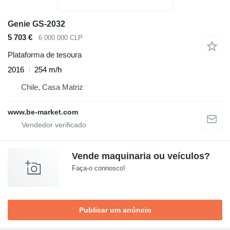
Genie GS-2032
5 703 €
6 000 000 CLP
Plataforma de tesoura
2016
254 m/h
Chile, Casa Matriz
www.be-market.com
Vende maquinaria ou veículos?
Faça-o connosco!
Publicar um anúncio