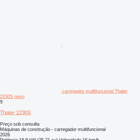
carregador multifuncional Thaler
2230S novo
9
Thaler 2230S
Preço sob consulta
Máquinas de construção - carregador multifuncional
2026
Potência
18.9 kW (25.71 cv)
Velocidade
16 km/h