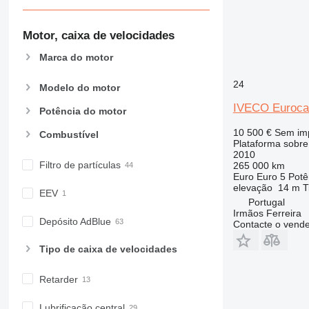
Motor, caixa de velocidades
Marca do motor
24
Modelo do motor
IVECO Euroca
Potência do motor
10 500 €
Sem im
Combustível
Plataforma sobr
2010
Filtro de partículas
265 000 km
Euro
Euro 5
Potê
elevação
14 m
T
EEV
Portugal
Irmãos Ferreira
Depósito AdBlue
Contacte o vend
Tipo de caixa de velocidades
Retarder
Lubrificação central