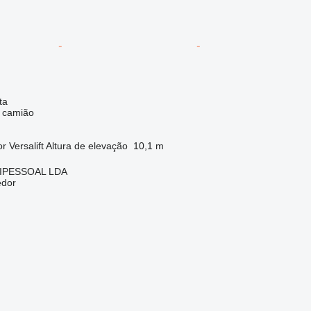
ta
e camião
or
Versalift
Altura de elevação
10,1 m
IPESSOAL LDA
edor