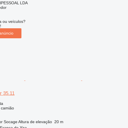
IPESSOAL LDA
edor
 ou veículos?
!
anúncio
r 35.11
ta
e camião
or
Socage
Altura de elevação
20 m
 Franca de Xira