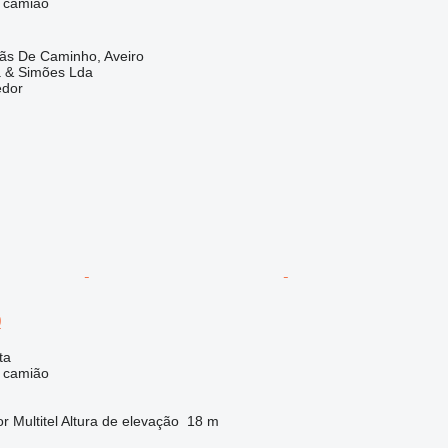
e camião
lãs De Caminho, Aveiro
a & Simões Lda
edor
0
ta
e camião
or
Multitel
Altura de elevação
18 m