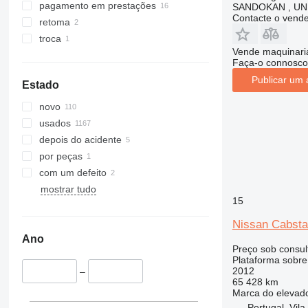
pagamento em prestações
SANDOKAN , UN
Contacte o vend
retoma
troca
Vende maquinaria
Faça-o connosco
Publicar um 
Estado
novo
usados
depois do acidente
por peças
com um defeito
mostrar tudo
15
Nissan Cabsta
Ano
Preço sob consul
Plataforma sobr
2012
–
65 428 km
Marca do elevad
Portugal, Vila