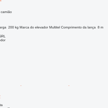
e camião
arga
200 kg
Marca do elevador
Multitel
Comprimento da lança
8 m
 SRL
edor
y
ta