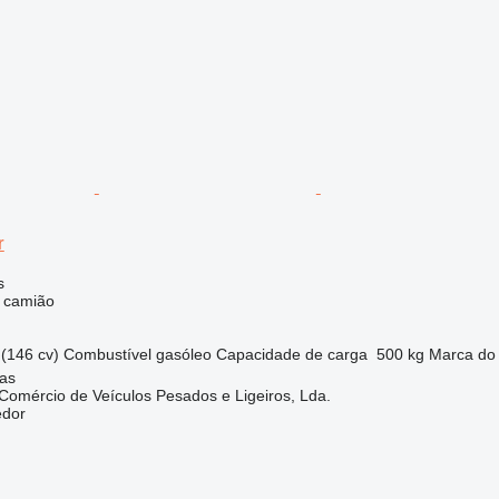
r
s
e camião
(146 cv)
Combustível
gasóleo
Capacidade de carga
500 kg
Marca do 
nas
mércio de Veículos Pesados e Ligeiros, Lda.
edor