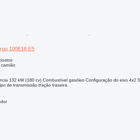
rgo 100E18 E5
postos
e camião
ncia
132 kW (180 cv)
Combustível
gasóleo
Configuração do eixo
4x2
S
ipo de transmissão
tração traseira
edor