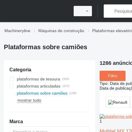
Machineryline
Máquinas de construção
Plataformas elevatór
Plataformas sobre camiões
1286 anúnci
Categoria
Filtro
plataformas de tesoura
Tipo
:
Data de pub
plataformas articuladas
Data de publicaç
plataformas sobre camiões
mostrar tudo
1
Marca
Multitel MX 17