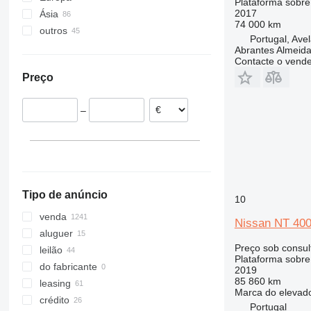
Plataforma sobr
2017
Ásia
Polónia
74 000 km
outros
Países Baixos
China
Portugal, Ave
Hungria
Japão
Ucrânia
Abrantes Almeid
Contacte o vend
Alemanha
Emirados Árabes Unidos
Preço
Itália
Geórgia
Espanha
Turquia
–
Roménia
Uzbequistão
Bélgica
Casaquistão
mostrar tudo
Tipo de anúncio
10
venda
Nissan NT 40
aluguer
Preço sob consul
leilão
Plataforma sobr
do fabricante
2019
85 860 km
leasing
Marca do elevad
crédito
Portugal