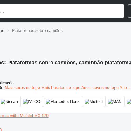
ias
Plataformas sobre camiões
os:
Plataformas sobre camiões, caminhão plataforma
licação
ão
Mais caros no topo
Mais baratos no topo
Ano - novos no topo
Ano - 
0