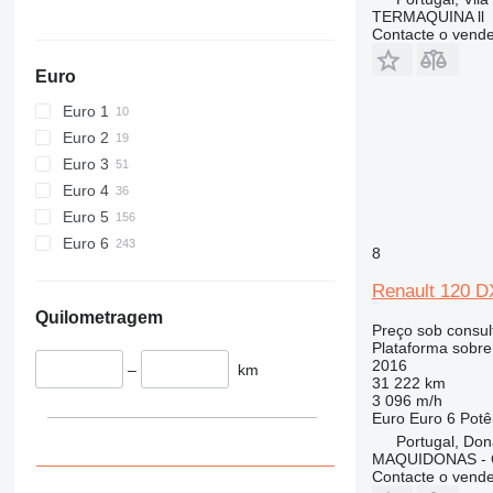
TERMAQUINA ll
Contacte o vend
Euro
Euro 1
Euro 2
Euro 3
Euro 4
Euro 5
Euro 6
8
Renault 120 D
Quilometragem
Preço sob consul
Plataforma sobr
2016
–
km
31 222 km
3 096 m/h
Euro
Euro 6
Potê
Portugal, Do
MAQUIDONAS - Co
Contacte o vend