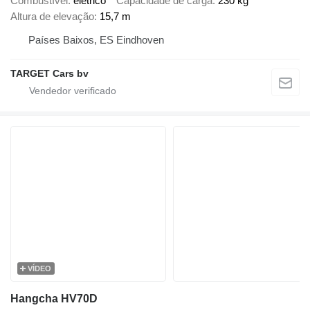
Combustível
elétrico
Capacidade de carga
230 kg
Altura de elevação
15,7 m
Países Baixos, ES Eindhoven
TARGET Cars bv
VÍDEO
Hangcha HV70D