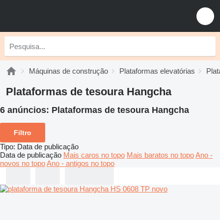
Máquinas de construção
Plataformas elevatórias
Plat
Plataformas de tesoura Hangcha
6 anúncios:
Plataformas de tesoura Hangcha
Filtro
Tipo
:
Data de publicação
Data de publicação
Mais caros no topo
Mais baratos no topo
Ano -
novos no topo
Ano - antigos no topo