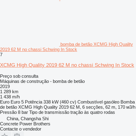
bomba de betão XCMG High Quality
2019 62 M no chassi Schwing In Stock
7
XCMG High Quality 2019 62 M no chassi Schwing In Stock
Preço sob consulta
Máquinas de construção - bomba de betão
2019
1 289 km
1 438 m/h
Euro
Euro 5
Potência
338 kW (460 cv)
Combustível
gasóleo
Bomba
de betão
XCMG High Quality 2019 62 M, 6 secções, 62 m, 170 м3/h
Pressão
8 bar
Tipo de transmissão
tração às quatro rodas
China, Changsha Shi
Concrete Power Brothers
Contacte o vendedor