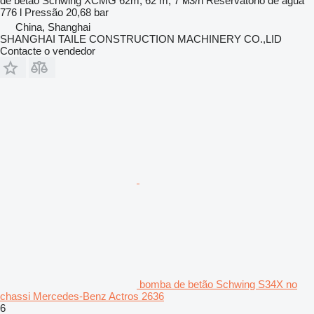
de betão
Schwing XCMG 62m, 62 m, 7 м3/h
Reservatório de água
776 l
Pressão
20,68 bar
China, Shanghai
SHANGHAI TAILE CONSTRUCTION MACHINERY CO.,LID
Contacte o vendedor
bomba de betão Schwing S34X no
chassi Mercedes-Benz Actros 2636
6