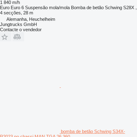
1 840 m/h
Euro
Euro 6
Suspensão
mola/mola
Bomba de betão
Schwing S28X ,
4 secções, 28 m
Alemanha, Heuchelheim
Jungtrucks GmbH
Contacte o vendedor
bomba de betão Schwing S34X-
P2023 no chassi MAN TGA 26.360