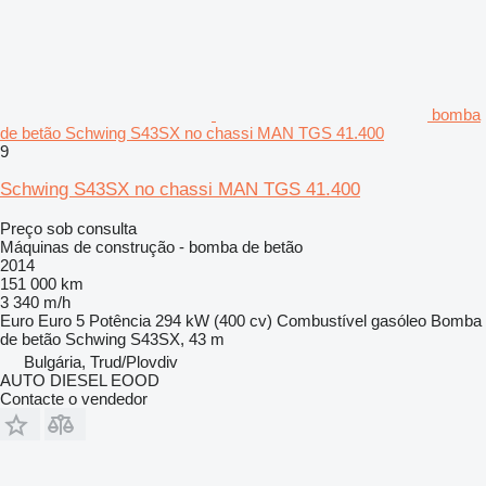
bomba
de betão Schwing S43SX no chassi MAN TGS 41.400
9
Schwing S43SX no chassi MAN TGS 41.400
Preço sob consulta
Máquinas de construção - bomba de betão
2014
151 000 km
3 340 m/h
Euro
Euro 5
Potência
294 kW (400 cv)
Combustível
gasóleo
Bomba
de betão
Schwing S43SX, 43 m
Bulgária, Trud/Plovdiv
AUTO DIESEL EOOD
Contacte o vendedor