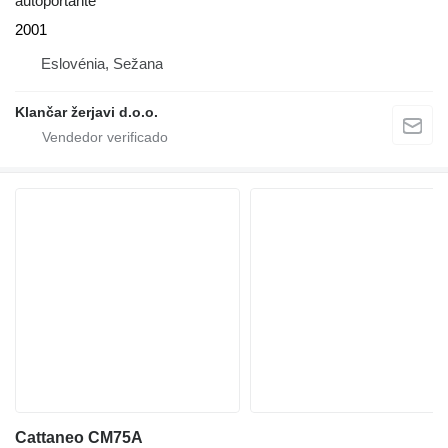
autoportante
2001
Eslovénia, Sežana
Klančar žerjavi d.o.o.
Cattaneo CM75A