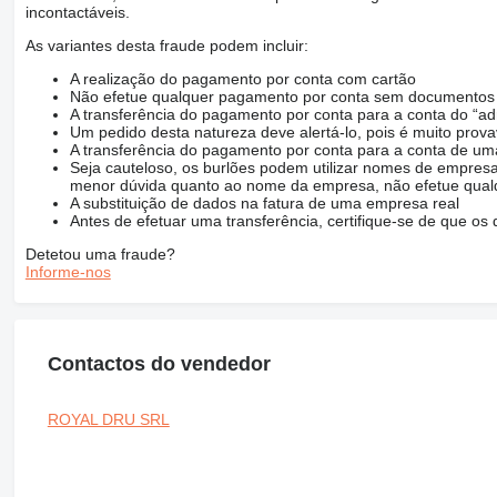
incontactáveis.
As variantes desta fraude podem incluir:
A realização do pagamento por conta com cartão
Não efetue qualquer pagamento por conta sem documentos q
A transferência do pagamento por conta para a conta do “ad
Um pedido desta natureza deve alertá-lo, pois é muito prov
A transferência do pagamento por conta para a conta de
Seja cauteloso, os burlões podem utilizar nomes de empresa
menor dúvida quanto ao nome da empresa, não efetue qualq
A substituição de dados na fatura de uma empresa real
Antes de efetuar uma transferência, certifique-se de que o
Detetou uma fraude?
Informe-nos
Contactos do vendedor
ROYAL DRU SRL