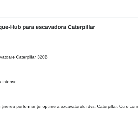
que-Hub para escavadora Caterpillar
vatoare Caterpillar 320B
u intense
inerea performanței optime a excavatorului dvs. Caterpillar. Cu o cons