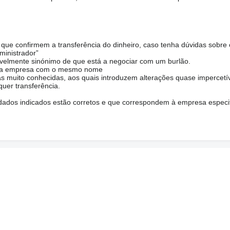
ue confirmem a transferência do dinheiro, caso tenha dúvidas sobre 
ministrador”
avelmente sinónimo de que está a negociar com um burlão.
 uma empresa com o mesmo nome
s muito conhecidas, aos quais introduzem alterações quase impercetíve
uer transferência.
s dados indicados estão corretos e que correspondem à empresa especi