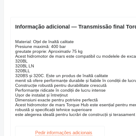
Informação adicional — Transmissão final Tor
Material: Oțel de înaltă calitate
Presiune maximă: 400 bar
greutate proprie: Aproximativ 75 kg
Acest hidromotor de mars este compatibil cu modelele de exca
320BL
320BL LN
320BLL
320BS și 320C. Este un produs de înaltă calitate
menit să ofere performanțe durabile și fiabile în condiții de lucr
Construcție robustă pentru durabilitate crescută
Performanțe ridicate în condiții de lucru intense
Ușor de instalat și întreținut
Dimensiuni exacte pentru potrivire perfectă
Acest hidromotor de mars Torque Hub este esențial pentru menț
robustă și specificații tehnice superioare
este alegerea ideală pentru lucrări de construcții și terasament
Pedir informações adicionais