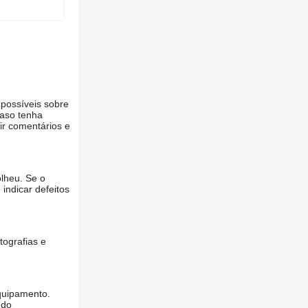
 possíveis sobre
Caso tenha
ir comentários e
lheu. Se o
 indicar defeitos
tografias e
quipamento.
ndo