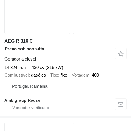
AEG R 316 C
Preço sob consulta
Gerador a diesel
14 824 m/h
430 cv (316 kW)
Combustível
gasóleo
Tipo
fixo
Voltagem
400
Portugal, Ramalhal
Ambigroup Reuse