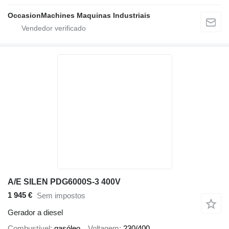
OccasionMachines Maquinas Industriais
A/E SILEN PDG6000S-3 400V
1 945 €
Sem impostos
Gerador a diesel
Combustível
gasóleo
Voltagem
230/400