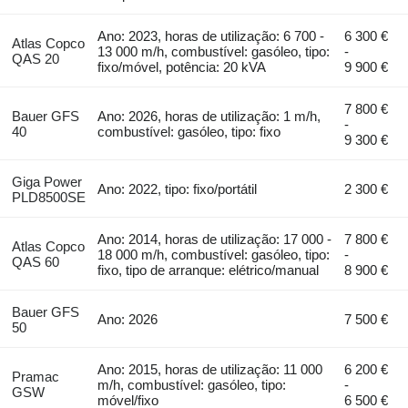
Ano: 2023, horas de utilização: 6 700 -
6 300 €
Atlas Copco
13 000 m/h, combustível: gasóleo, tipo:
-
QAS 20
fixo/móvel, potência: 20 kVA
9 900 €
7 800 €
Bauer GFS
Ano: 2026, horas de utilização: 1 m/h,
-
40
combustível: gasóleo, tipo: fixo
9 300 €
Giga Power
Ano: 2022, tipo: fixo/portátil
2 300 €
PLD8500SE
Ano: 2014, horas de utilização: 17 000 -
7 800 €
Atlas Copco
18 000 m/h, combustível: gasóleo, tipo:
-
QAS 60
fixo, tipo de arranque: elétrico/manual
8 900 €
Bauer GFS
Ano: 2026
7 500 €
50
Ano: 2015, horas de utilização: 11 000
6 200 €
Pramac
m/h, combustível: gasóleo, tipo:
-
GSW
móvel/fixo
6 500 €