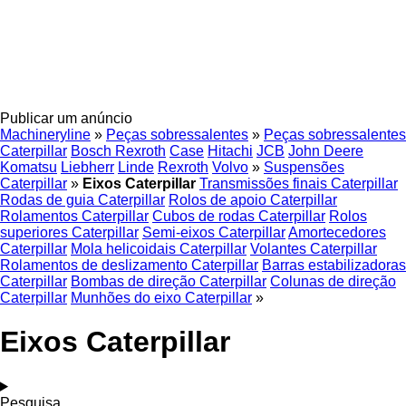
Publicar um anúncio
Machineryline
»
Peças sobressalentes
»
Peças sobressalentes
Caterpillar
Bosch Rexroth
Case
Hitachi
JCB
John Deere
Komatsu
Liebherr
Linde
Rexroth
Volvo
»
Suspensões
Caterpillar
»
Eixos Caterpillar
Transmissões finais Caterpillar
Rodas de guia Caterpillar
Rolos de apoio Caterpillar
Rolamentos Caterpillar
Cubos de rodas Caterpillar
Rolos
superiores Caterpillar
Semi-eixos Caterpillar
Amortecedores
Caterpillar
Mola helicoidais Caterpillar
Volantes Caterpillar
Rolamentos de deslizamento Caterpillar
Barras estabilizadoras
Caterpillar
Bombas de direção Caterpillar
Colunas de direção
Caterpillar
Munhões do eixo Caterpillar
»
Eixos Caterpillar
Pesquisa