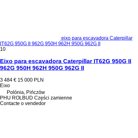
eixo para escavadora Caterpillar
IT62G 950G II 962G 950H 962H 950G 962G II
10
Eixo para escavadora Caterpillar IT62G 950G II
962G 950H 962H 950G 962G II
3 484 €
15 000 PLN
Eixo
Polónia, Pińczów
PHU ROLBUD Części zamienne
Contacte o vendedor