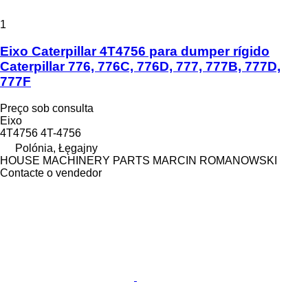
1
Eixo Caterpillar 4T4756 para dumper rígido
Caterpillar 776, 776C, 776D, 777, 777B, 777D,
777F
Preço sob consulta
Eixo
4T4756 4T-4756
Polónia, Łęgajny
HOUSE MACHINERY PARTS MARCIN ROMANOWSKI
Contacte o vendedor