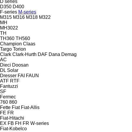
D series
D350
D400
F-series
M-series
M315
M316
M318
M322
MH
MH3022
TH
TH360
TH560
Champion
Claas
Targo
Torion
Clark
Clark-Hurth
DAF
Dana
Demag
AC
Dieci
Doosan
DL
Solar
Dresser
FAI
FAUN
ATF
RTF
Fantuzzi
SF
Fermec
760
860
Fette
Fiat
Fiat-Allis
FE
FR
Fiat-Hitachi
EX
FB
FH
FR
W-series
Fiat-Kobelco