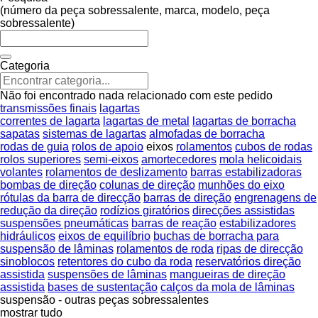
(número da peça sobressalente, marca, modelo, peça
sobressalente)
Categoria
Não foi encontrado nada relacionado com este pedido
transmissões finais
lagartas
correntes de lagarta
lagartas de metal
lagartas de borracha
sapatas
sistemas de lagartas
almofadas de borracha
rodas de guia
rolos de apoio
eixos
rolamentos
cubos de rodas
rolos superiores
semi-eixos
amortecedores
mola helicoidais
volantes
rolamentos de deslizamento
barras estabilizadoras
bombas de direção
colunas de direção
munhões do eixo
rótulas da barra de direcção
barras de direção
engrenagens de
redução da direção
rodízios giratórios
direcções assistidas
suspensões pneumáticas
barras de reação
estabilizadores
hidráulicos
eixos de equilíbrio
buchas de borracha para
suspensão de lâminas
rolamentos de roda
ripas de direcção
sinoblocos
retentores do cubo da roda
reservatórios direção
assistida
suspensões de lâminas
mangueiras de direção
assistida
bases de sustentação
calços da mola de lâminas
suspensão - outras peças sobressalentes
mostrar tudo