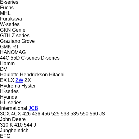
E-series
Fuchs
MHL
Furukawa
W-series
GKN
Genie
GTH
Z series
Graziano
Grove
GMK
RT
HANOMAG
44C
55D
C-series
D-series
Hamm
DV
Haulotte
Hendrickson
Hitachi
EX
LX
ZW
ZX
Hydrema
Hyster
H-series
Hyundai
HL-series
International
JCB
3CX
4CX
426
436
456
525
533
535
550
560
JS
John Deere
310 K
410
544 J
Jungheinrich
EFG