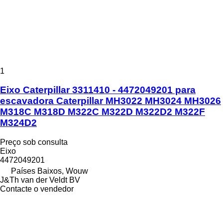
1
Eixo Caterpillar 3311410 - 4472049201 para
escavadora Caterpillar MH3022 MH3024 MH3026
M318C M318D M322C M322D M322D2 M322F
M324D2
Preço sob consulta
Eixo
4472049201
Países Baixos, Wouw
J&Th van der Veldt BV
Contacte o vendedor