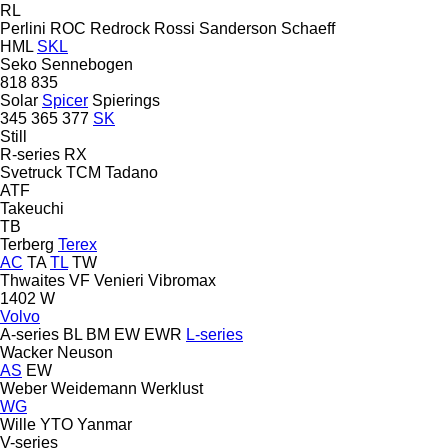
RL
Perlini
ROC
Redrock
Rossi
Sanderson
Schaeff
HML
SKL
Seko
Sennebogen
818
835
Solar
Spicer
Spierings
345
365
377
SK
Still
R-series
RX
Svetruck
TCM
Tadano
ATF
Takeuchi
TB
Terberg
Terex
AC
TA
TL
TW
Thwaites
VF Venieri
Vibromax
1402
W
Volvo
A-series
BL
BM
EW
EWR
L-series
Wacker Neuson
AS
EW
Weber
Weidemann
Werklust
WG
Wille
YTO
Yanmar
V-series