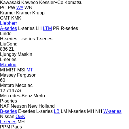
Kawasaki
Kaweco
Kessler+Co
Komatsu
PC
PW
WA
WB
Kramer
Kramer
Krupp
GMT
KMK
Liebherr
A-series
L-series
LH
LTM
PR
R-series
Linde
H-series
L-series
T-series
LiuGong
836
ZL
Ljungby Maskin
L-series
Manitou
MI
MRT
MSI
MT
Massey Ferguson
60
Matbro
Mecalac
12
714
AS
Mercedes-Benz
Merlo
P-series
NAF
Neuson
New Holland
B-series
E-series
L-series
LB
LM
M-series
MH
NH
W-series
Nissan
O&K
L-series
MH
PPM
Paus