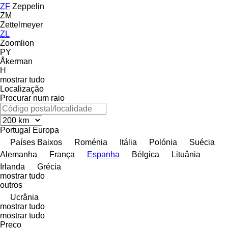
ZF
Zeppelin
ZM
Zettelmeyer
ZL
Zoomlion
PY
Åkerman
H
mostrar tudo
Localização
Procurar num raio
Portugal
Europa
Países Baixos
Roménia
Itália
Polónia
Suécia
Alemanha
França
Espanha
Bélgica
Lituânia
Irlanda
Grécia
mostrar tudo
outros
Ucrânia
mostrar tudo
mostrar tudo
Preço