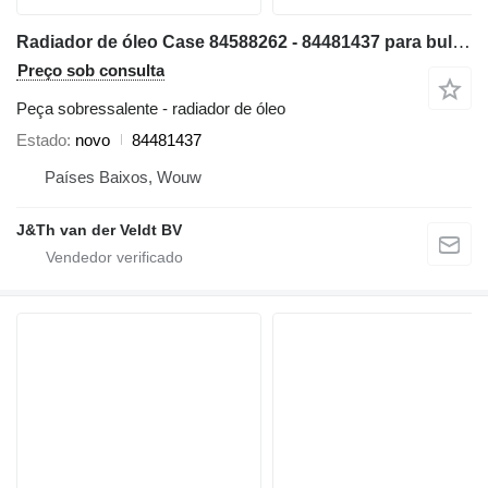
Radiador de óleo Case 84588262 - 84481437 para bulldozer Case 1150MLT 1150MWT D125C-LT D125C-WT 1150MWT-LGP D125CWT-LGP
Preço sob consulta
Peça sobressalente - radiador de óleo
Estado
novo
84481437
Países Baixos, Wouw
J&Th van der Veldt BV