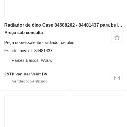
Radiador de óleo Case 84588262 - 84481437 para bulldozer Case 1150MLT 1150MWT D125C-LT D125C-WT 1150MWT-LGP D125CWT-LGP
Preço sob consulta
Peça sobressalente - radiador de óleo
Estado
novo
84481437
Países Baixos, Wouw
J&Th van der Veldt BV