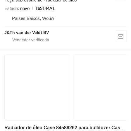
Estado
novo
169144A1
Países Baixos, Wouw
J&Th van der Veldt BV
Radiador de óleo Case 84588262 para bulldozer Case 1150MLT 1150MWT D125C-LT D125C-WT 1150MWT-LGP D125CWT-LGP