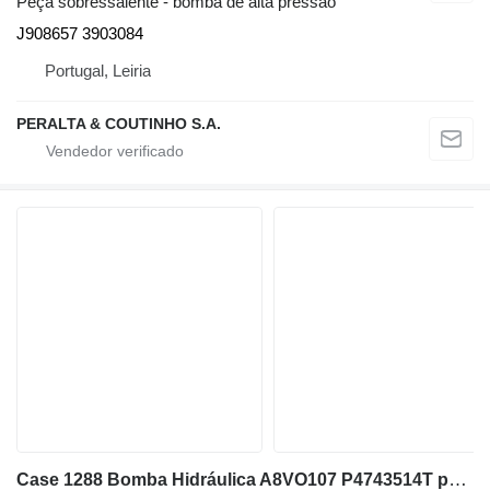
Peça sobressalente - bomba de alta pressão
J908657 3903084
Portugal, Leiria
PERALTA & COUTINHO S.A.
Case 1288 Bomba Hidráulica A8VO107 P4743514T para escavadora Case 1288