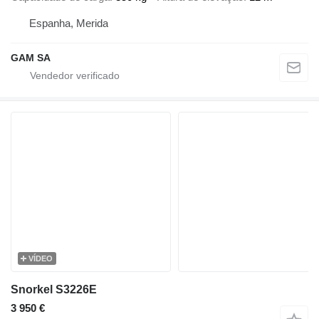
Espanha, Merida
GAM SA
VÍDEO
Snorkel S3226E
3 950 €