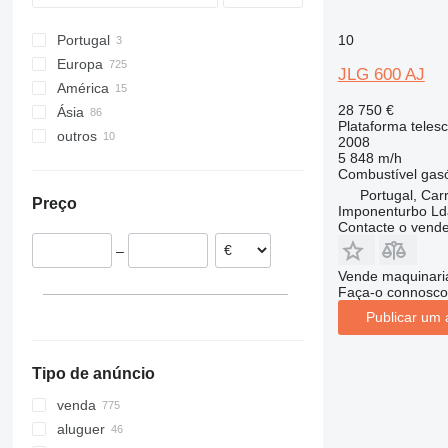
E-series
10
Portugal
R-series
Europa
JLG 600 AJ
América
Países Baixos
28 750 €
Ásia
Bélgica
México
Plataforma teles
outros
Polónia
Estados Unidos da América
China
2008
5 848 m/h
Alemanha
Japão
Ucrânia
Combustível
gas
Espanha
Turquia
Uruguai
Portugal, Car
Preço
Dinamarca
Emirados Árabes Unidos
Marrocos
Imponenturbo Ld
Contacte o vend
Roménia
Casaquistão
Colômbia
–
Itália
Egito
Chile
Vende maquinaria
mostrar tudo
Bolívia
Faça-o connosco
Publicar um 
Tipo de anúncio
venda
aluguer