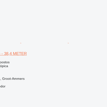
6 - 38,4 METER
postos
cópica
s, Groot-Ammers
edor