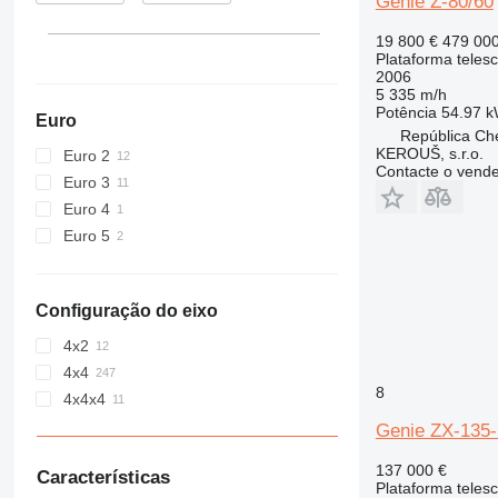
Genie Z-80/60
19 800 €
479 00
Plataforma teles
2006
5 335 m/h
Potência
54.97 k
Euro
República Ch
KEROUŠ, s.r.o.
Euro 2
Contacte o vend
Euro 3
Euro 4
Euro 5
Configuração do eixo
4x2
4x4
8
4x4x4
Genie ZX-135-
137 000 €
Características
Plataforma teles