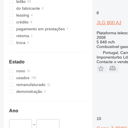
leilão
do fabricante
8
leasing
crédito
JLG 600 AJ
pagamento em prestações
Plataforma teles
retoma
2008
5 848 m/h
troca
Combustível
gas
Portugal, Car
Imponenturbo Ld
Estado
Contacte o vend
novo
usados
remanufaturado
demonstração
Ano
10
–