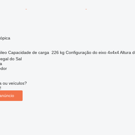
cópica
óleo
Capacidade de carga
226 kg
Configuração do eixo
4x4x4
Altura 
regal do Sal
a
edor
 ou veículos?
!
anúncio