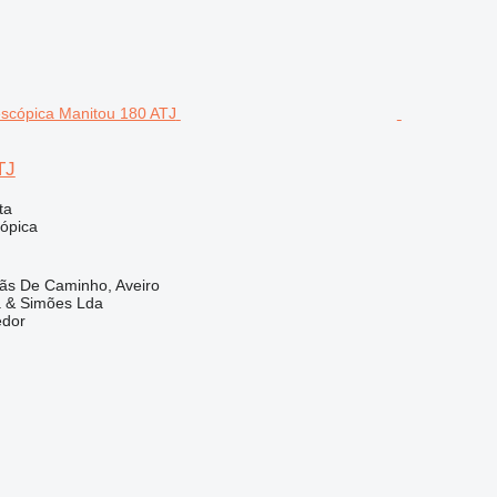
TJ
ta
cópica
lãs De Caminho, Aveiro
a & Simões Lda
edor