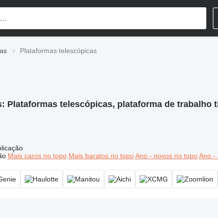
ias
Plataformas telescópicas
s:
Plataformas telescópicas, plataforma de trabalho t
licação
ão
Mais caros no topo
Mais baratos no topo
Ano - novos no topo
Ano - 