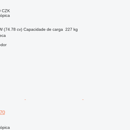
0 CZK
cópica
W (74.78 cv)
Capacidade de carga
227 kg
eca
edor
70
cópica