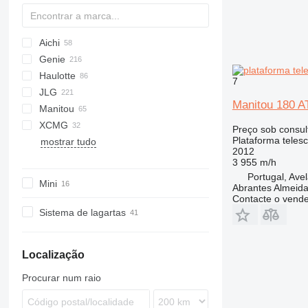
Aichi
Genie
SP
DK
Haulotte
SR
DL
S series
AMZ
7
JLG
Z series
MZ
H-series
EX
527
Manitou 180 A
Manitou
HA
80
KK
T-series
XCMG
HT
400SC
ATJ
ROTO
HR
1550
SJ
AB
LEO30T
Preço sob consul
Plataforma teles
mostrar tudo
Star
450
MRT
4200
TB
LEO36T
GTBZ
ZT
2012
460
MT
3 955 m/h
600
TJ
Portugal, Ave
Mini
Abrantes Almeid
660
ULM
Contacte o vend
680
Sistema de lagartas
800
860
Localização
1200
1250
Procurar num raio
1350
3394