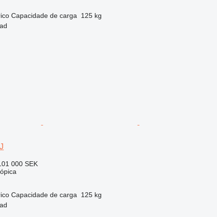
rico
Capacidade de carga
125 kg
tad
J
101 000 SEK
cópica
rico
Capacidade de carga
125 kg
tad