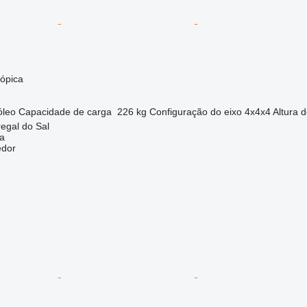
cópica
óleo
Capacidade de carga
226 kg
Configuração do eixo
4x4x4
Altura 
regal do Sal
a
edor