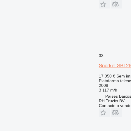
33
Snorkel SB12
17 950 €
Sem im
Plataforma teles
2008
3 117 m/h
Países Baixo
RH Trucks BV
Contacte o vend