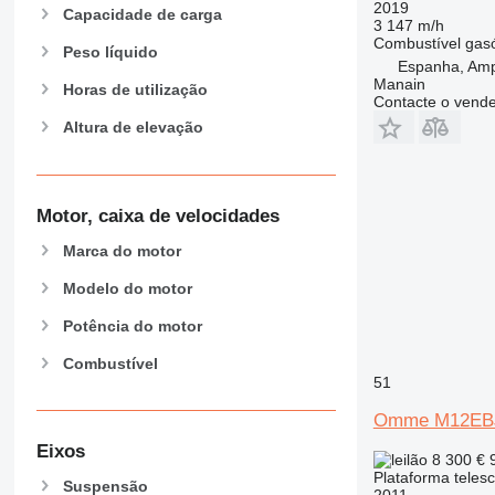
2019
Capacidade de carga
3 147 m/h
Combustível
gas
Peso líquido
Espanha, Amp
Manain
Horas de utilização
Contacte o vend
Altura de elevação
Motor, caixa de velocidades
Marca do motor
Modelo do motor
Potência do motor
Combustível
51
Omme M12EB
Eixos
8 300 €
Plataforma teles
Suspensão
2011