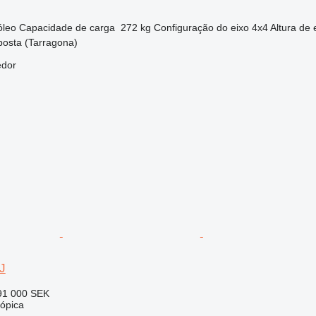
óleo
Capacidade de carga
272 kg
Configuração do eixo
4x4
Altura de
osta (Tarragona)
edor
J
91 000 SEK
cópica