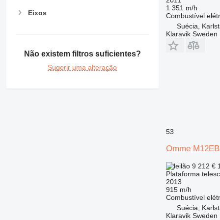
1 351 m/h
Eixos
Combustível
elét
Suécia, Karls
Klaravik Sweden
Não existem filtros suficientes?
Sugerir uma alteração
53
Omme M12EB
9 212 €
Plataforma teles
2013
915 m/h
Combustível
elét
Suécia, Karls
Klaravik Sweden