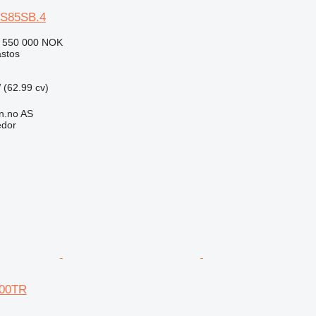
ES85SB.4
€
550 000 NOK
astos
 (62.99 cv)
n.no AS
edor
100TR