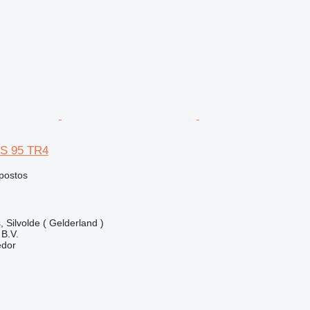
S 95 TR4
postos
 Silvolde ( Gelderland )
B.V.
edor