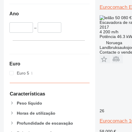
350
8035
Eurocomach 
365
8045
Ano
374
8050
50 080 
375
8052
Escavadora de r
2017
–
390
8055
4 200 m/h
395
8056
Potência
46.3 kW
Noruega
416
8060
Landbruksauksjo
420
8065
Contacte o vend
422
8080
Euro
424
8085
426
JS
Euro 5
428
JZ
430
NXT
432
Características
434
Peso líquido
438
26
Horas de utilização
444
Eurocomach 
C-series
Profundidade de escavação
D series
58 000 €