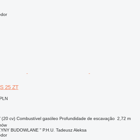
edor
S 25 ZT
 PLN
 (20 cv)
Combustível
gasóleo
Profundidade de escavação
2,72 m
jnów
ZYNY BUDOWLANE " P.H.U. Tadeusz Aleksa
edor