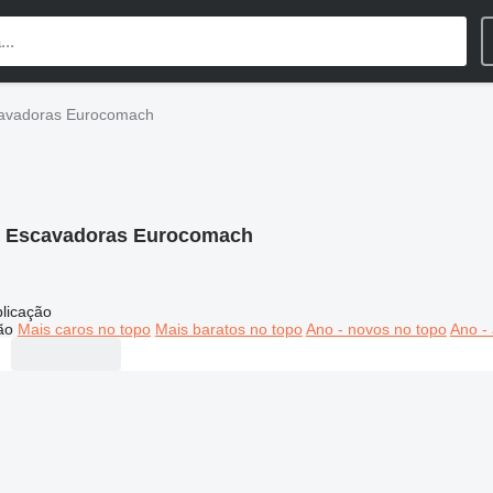
avadoras Eurocomach
:
Escavadoras Eurocomach
licação
ão
Mais caros no topo
Mais baratos no topo
Ano - novos no topo
Ano - 