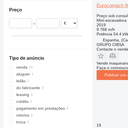
Alemanha
315
60C-2
9035FZTS
EW
Eurocomach 
Preço
França
316
85Z-2
9075F
EWR
Preço sob consul
Países Baixos
317
86
CLG
FM
Mini-escavadora
–
2019
Finlândia
318
110
ZL
G-series
9 768 m/h
Eslovénia
319
140X LC
Potência
54.4 kW
Polónia
320
205
Espanha, (Cas
GRUPO CIBSA
Noruega
321
215
Contacte o vend
mostrar tudo
322
220X
Tipo de anúncio
323
225
Vende maquinaria
324
245HDLR
venda
Faça-o connosco
325
8008
aluguer
Publicar um 
326
8010
leilão
329
8014
do fabricante
330
8016
leasing
336
8018
crédito
340
8025
pagamento em prestações
345
8026
retoma
349
8030
troca
19