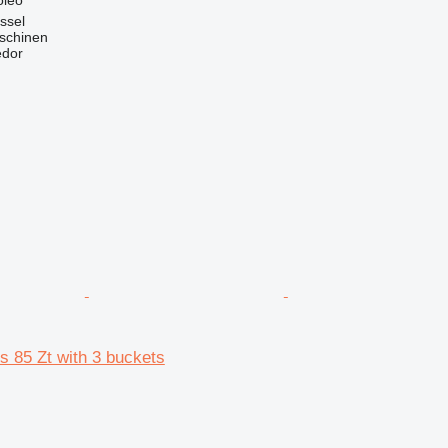
ssel
schinen
edor
 85 Zt with 3 buckets