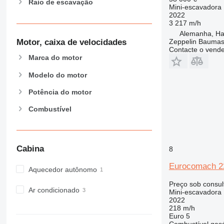
Raio de escavação
E-series
Mini-escavadora
2022
F-series
3 217 m/h
GC
Alemanha, H
M-series
Motor, caixa de velocidades
Zeppelin Bauma
Contacte o vend
MH
Marca do motor
NR
Modelo do motor
PC
Potência do motor
Combustível
Cabina
8
Eurocomach 2
Aquecedor autônomo
Preço sob consul
Ar condicionado
Mini-escavadora
2022
218 m/h
Euro 5
Combustível
gas