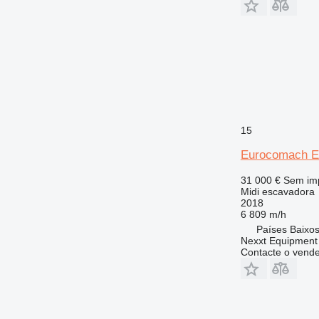
15
Eurocomach E
31 000 €
Sem im
Midi escavadora
2018
6 809 m/h
Países Baixos,
Nexxt Equipment 
Contacte o vend