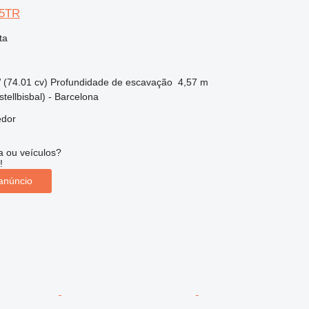
95TR
ta
 (74.01 cv)
Profundidade de escavação
4,57 m
tellbisbal) - Barcelona
edor
 ou veículos?
!
anúncio