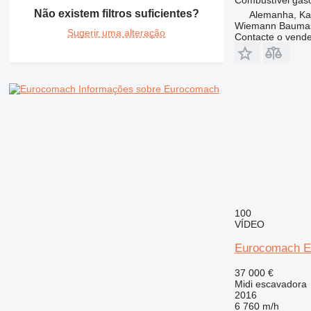
Não existem filtros suficientes?
Alemanha, Ka
Wiemann Bauma
Sugerir uma alteração
Contacte o vend
Informações sobre Eurocomach
100
VÍDEO
Eurocomach Es
37 000 €
Midi escavadora
2016
6 760 m/h