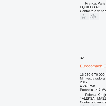
França, Paris
EQUIPPO AG
Contacte o vend
32
Eurocomach E
16 260 €
70 000
Mini-escavadora
2017
4 246 m/h
Potência
14.7 kW
Polónia, Cho
" ALEKSA - MAS
Contacte o vend