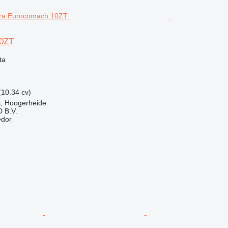
0ZT
ta
(10.34 cv)
s, Hoogerheide
 B.V.
edor