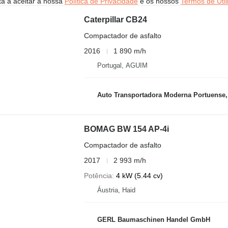
stá a aceitar a nossa
Política de Privacidade
e os nossos
Termos de Util
Caterpillar CB24
Compactador de asfalto
2016
1 890 m/h
Portugal, AGUIM
Auto Transportadora Moderna Portuense,
BOMAG BW 154 AP-4i
Compactador de asfalto
2017
2 993 m/h
Potência
4 kW (5.44 cv)
Áustria, Haid
GERL Baumaschinen Handel GmbH