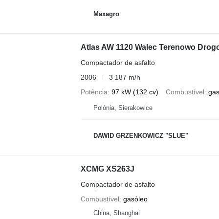
Maxagro
Atlas AW 1120 Walec Terenowo Drog
Compactador de asfalto
2006
3 187 m/h
Potência
97 kW (132 cv)
Combustível
gas
Polónia, Sierakowice
DAWID GRZENKOWICZ "SLUE"
XCMG XS263J
Compactador de asfalto
Combustível
gasóleo
China, Shanghai