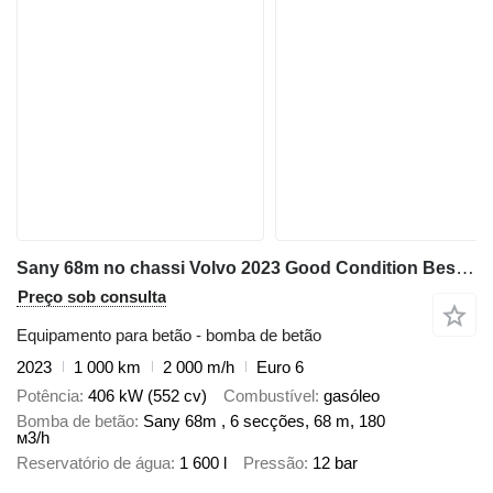
Sany 68m no chassi Volvo 2023 Good Condition Best Price
Preço sob consulta
Equipamento para betão - bomba de betão
2023
1 000 km
2 000 m/h
Euro 6
Potência
406 kW (552 cv)
Combustível
gasóleo
Bomba de betão
Sany 68m , 6 secções, 68 m, 180
м3/h
Reservatório de água
1 600 l
Pressão
12 bar