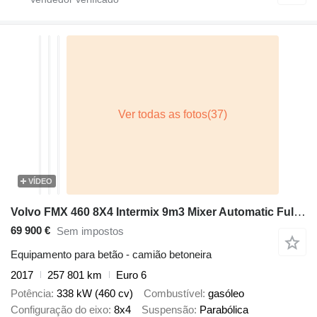
VÍDEO
Volvo FMX 460 8X4 Intermix 9m3 Mixer Automatic Full Steel Euro 6
69 900 €
Sem impostos
Equipamento para betão - camião betoneira
2017
257 801 km
Euro 6
Potência
338 kW (460 cv)
Combustível
gasóleo
Configuração do eixo
8x4
Suspensão
Parabólica