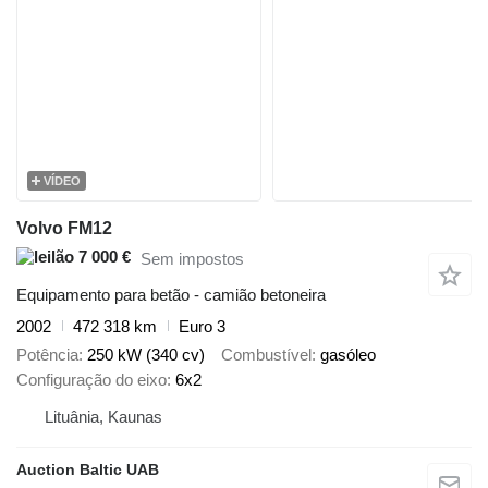
VÍDEO
Volvo FM12
7 000 €
Sem impostos
Equipamento para betão - camião betoneira
2002
472 318 km
Euro 3
Potência
250 kW (340 cv)
Combustível
gasóleo
Configuração do eixo
6x2
Lituânia, Kaunas
Auction Baltic UAB