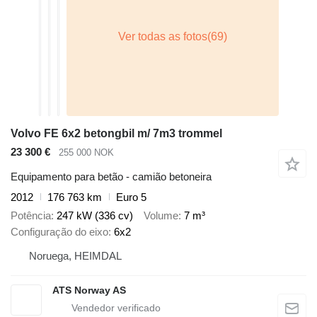
Volvo FE 6x2 betongbil m/ 7m3 trommel
23 300 €
255 000 NOK
Equipamento para betão - camião betoneira
2012
176 763 km
Euro 5
Potência
247 kW (336 cv)
Volume
7 m³
Configuração do eixo
6x2
Noruega, HEIMDAL
ATS Norway AS