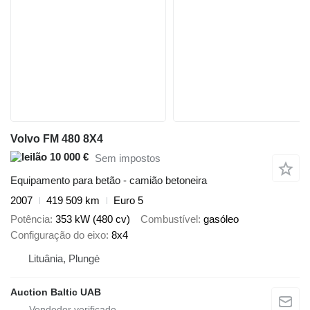
Volvo FM 480 8X4
10 000 €
Sem impostos
Equipamento para betão - camião betoneira
2007
419 509 km
Euro 5
Potência
353 kW (480 cv)
Combustível
gasóleo
Configuração do eixo
8x4
Lituânia, Plungė
Auction Baltic UAB