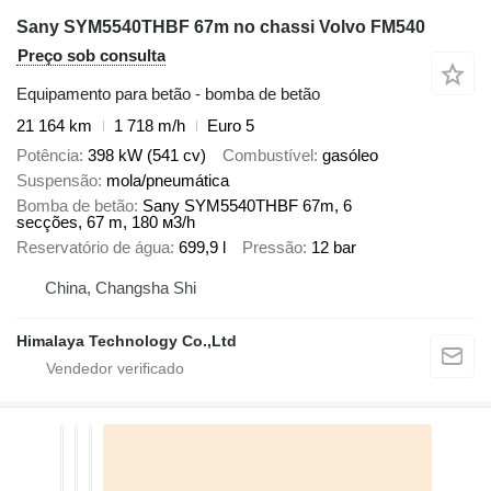
Sany SYM5540THBF 67m no chassi Volvo FM540
Preço sob consulta
Equipamento para betão - bomba de betão
21 164 km
1 718 m/h
Euro 5
Potência
398 kW (541 cv)
Combustível
gasóleo
Suspensão
mola/pneumática
Bomba de betão
Sany SYM5540THBF 67m, 6
secções, 67 m, 180 м3/h
Reservatório de água
699,9 l
Pressão
12 bar
China, Changsha Shi
Himalaya Technology Co.,Ltd