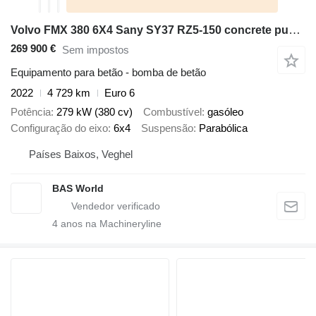
Volvo FMX 380 6X4 Sany SY37 RZ5-150 concrete pump steel suspension Aut
269 900 €
Sem impostos
Equipamento para betão - bomba de betão
2022
4 729 km
Euro 6
Potência
279 kW (380 cv)
Combustível
gasóleo
Configuração do eixo
6x4
Suspensão
Parabólica
Países Baixos, Veghel
BAS World
4
anos na Machineryline