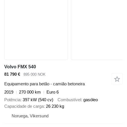
Volvo FMX 540
81 790 €
895 000 NOK
Equipamento para betão - camião betoneira
2019
270 000 km
Euro 6
Potência
397 kW (540 cv)
Combustível
gasóleo
Capacidade de carga
26 230 kg
Noruega, Vikersund