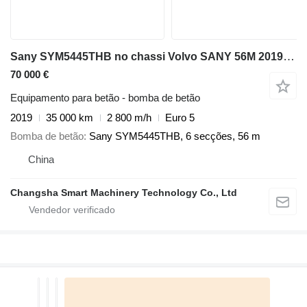
Sany SYM5445THB no chassi Volvo SANY 56M 2019 EURO 5 HIGH QUALITY
70 000 €
Equipamento para betão - bomba de betão
2019
35 000 km
2 800 m/h
Euro 5
Bomba de betão
Sany SYM5445THB, 6 secções, 56 m
China
Changsha Smart Machinery Technology Co., Ltd