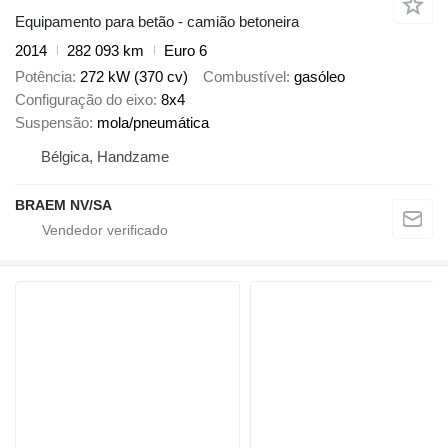
Equipamento para betão - camião betoneira
2014
282 093 km
Euro 6
Potência
272 kW (370 cv)
Combustível
gasóleo
Configuração do eixo
8x4
Suspensão
mola/pneumática
Bélgica, Handzame
BRAEM NV/SA