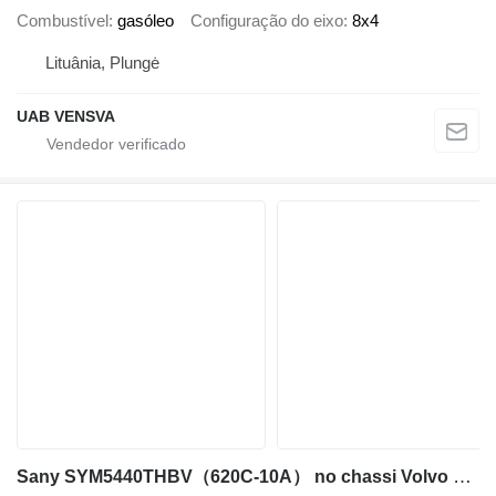
Combustível
gasóleo
Configuração do eixo
8x4
Lituânia, Plungė
UAB VENSVA
Sany SYM5440THBV（620C-10A） no chassi Volvo SANY SYM5535THB 620C‑8 62M ON VOLVO