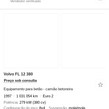
Volvo FL 12 380
Preço sob consulta
Equipamento para betão - camião betoneira
1997
1 031 054 km
Euro 2
Potência
279 kW (380 cv)
Configuração do eixo
8x4
Suspensão
mola/mola