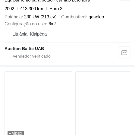
2002
413 300 km
Euro 3
Potência
230 kW (313 cv)
Combustível
gasóleo
Configuração do eixo
6x2
Lituânia, Klaipėda
Auction Baltic UAB
VÍDEO