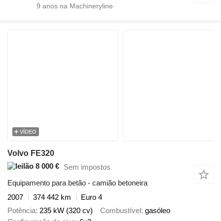
9
anos na Machineryline
VÍDEO
Volvo FE320
8 000 €
Sem impostos
Equipamento para betão - camião betoneira
2007
374 442 km
Euro 4
Potência
235 kW (320 cv)
Combustível
gasóleo