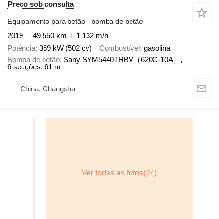
Preço sob consulta
Equipamento para betão - bomba de betão
2019
49 550 km
1 132 m/h
Potência
369 kW (502 cv)
Combustível
gasolina
Bomba de betão
Sany SYM5440THBV（620C-10A）,
6 secções, 61 m
China, Changsha