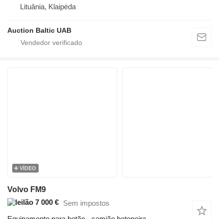
Lituânia, Klaipėda
Auction Baltic UAB
VÍDEO
Volvo FM9
7 000 €
Sem impostos
Equipamento para betão - camião betoneira