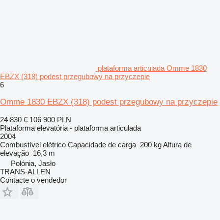
plataforma articulada Omme 1830
EBZX (318) podest przegubowy na przyczepie
6
Omme 1830 EBZX (318) podest przegubowy na przyczepie
24 830 €
106 900 PLN
Plataforma elevatória - plataforma articulada
2004
Combustível
elétrico
Capacidade de carga
200 kg
Altura de
elevação
16,3 m
Polónia, Jasło
TRANS-ALLEN
Contacte o vendedor