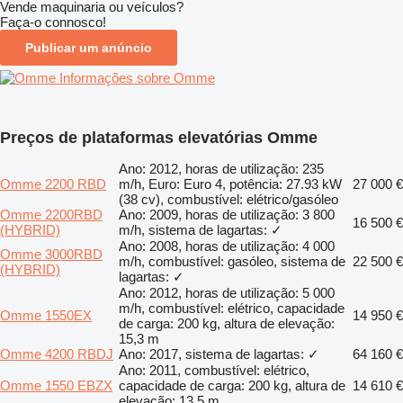
Vende maquinaria ou veículos?
Faça-o connosco!
Publicar um anúncio
Informações sobre Omme
Preços de plataformas elevatórias Omme
Ano: 2012, horas de utilização: 235
Omme 2200 RBD
m/h, Euro: Euro 4, potência: 27.93 kW
27 000 €
(38 cv), combustível: elétrico/gasóleo
Omme 2200RBD
Ano: 2009, horas de utilização: 3 800
16 500 €
(HYBRID)
m/h, sistema de lagartas: ✓
Ano: 2008, horas de utilização: 4 000
Omme 3000RBD
m/h, combustível: gasóleo, sistema de
22 500 €
(HYBRID)
lagartas: ✓
Ano: 2012, horas de utilização: 5 000
m/h, combustível: elétrico, capacidade
Omme 1550EX
14 950 €
de carga: 200 kg, altura de elevação:
15,3 m
Omme 4200 RBDJ
Ano: 2017, sistema de lagartas: ✓
64 160 €
Ano: 2011, combustível: elétrico,
Omme 1550 EBZX
capacidade de carga: 200 kg, altura de
14 610 €
elevação: 13,5 m