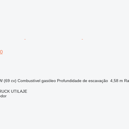
90
W (69 cv)
Combustível
gasóleo
Profundidade de escavação
4,58 m
Ra
RUCK UTILAJE
edor