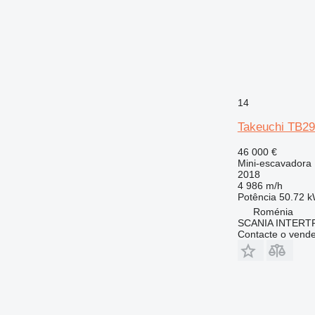
14
Takeuchi TB2
46 000 €
Mini-escavadora
2018
4 986 m/h
Potência
50.72 k
Roménia
SCANIA INTERT
Contacte o vend