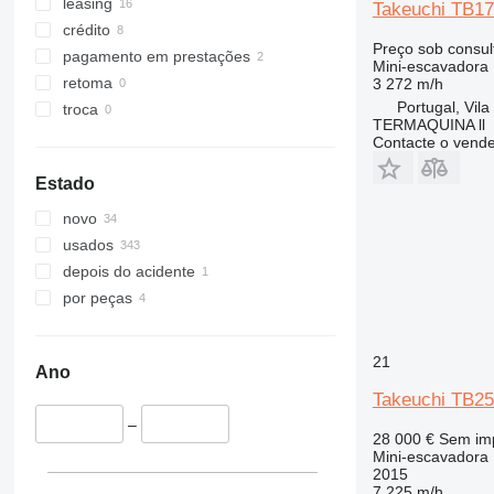
349
8035
TB325
leasing
Takeuchi TB1
350
8045
TB1140
crédito
Preço sob consul
365
8050
TB2150
pagamento em prestações
Mini-escavadora
374
8052
retoma
3 272 m/h
Portugal, Vila
375
8055
troca
TERMAQUINA ll
390
8056
Contacte o vend
395
8060
Estado
416
8065
420
8080
novo
422
8085
usados
424
JS
depois do acidente
426
JZ
por peças
428
NXT
430
21
432
Ano
Takeuchi TB2
434
438
–
28 000 €
Sem im
444
Mini-escavadora
2015
C-series
7 225 m/h