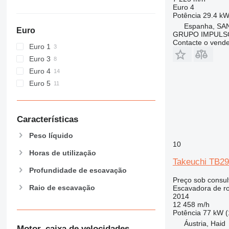
D series
Euro 4
Potência
29.4 kW
E-series
Espanha, SA
F-series
Euro
GRUPO IMPULSO
GC
Contacte o vend
Euro 1
M-series
Euro 3
MH
Euro 4
NR
Euro 5
PC
Características
Peso líquido
10
Horas de utilização
Takeuchi TB2
Profundidade de escavação
Preço sob consul
Raio de escavação
Escavadora de r
2014
12 458 m/h
Potência
77 kW (
Áustria, Haid
Motor, caixa de velocidades