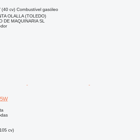
 (40 cv)
Combustível
gasóleo
NTA OLALLA (TOLEDO)
 DE MAQUINARIA SL
edor
95W
ta
odas
105 cv)