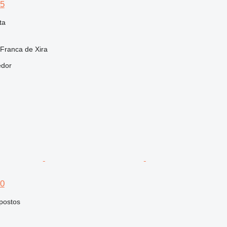
75
ta
 Franca de Xira
edor
50
postos