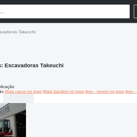
avadoras Takeuchi
s:
Escavadoras Takeuchi
licação
ão
Mais caros no topo
Mais baratos no topo
Ano - novos no topo
Ano - 