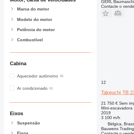
GERL Baumasch
Contacte o vend
Marca do motor
Modelo do motor
Potência do motor
Combustível
Cabina
Aquecedor autônomo
12
Ar condicionado
Takeuchi TB 2
21 750 €
Sem im
Mini-escavadora
2019
Eixos
3 100 m/h
Suspensão
Bélgica, Bras
Bauwens Trading
Eixos
Contacte o vend