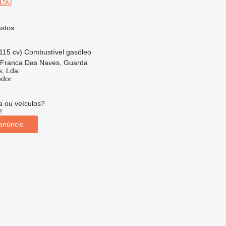
150
astos
115 cv)
Combustível
gasóleo
a Franca Das Naves, Guarda
s, Lda.
edor
 ou veículos?
!
anúncio