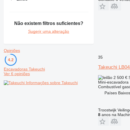
Não existem filtros suficientes?
Sugerir uma alteração
Opiniões
35
4.2
Takeuchi LB04
Escavadoras Takeuchi
Ver 6 opiniões
2 500 €
Mini-escavadora
Informações sobre Takeuchi
Combustível
gas
Países Baixos
Troostwijk Veiling
8
anos na Machin