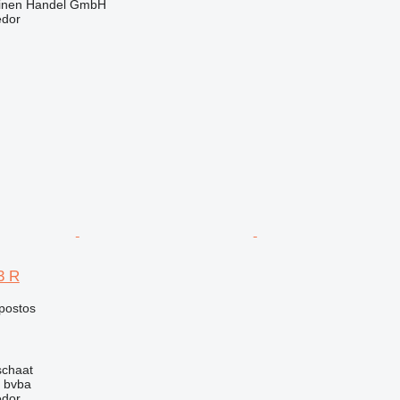
inen Handel GmbH
edor
3 R
postos
schaat
 bvba
edor