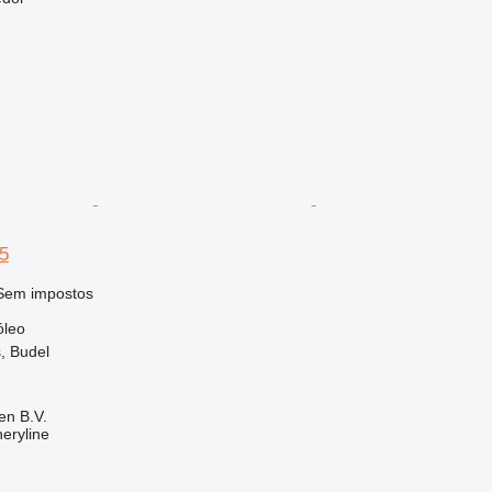
5
Sem impostos
óleo
, Budel
en B.V.
eryline