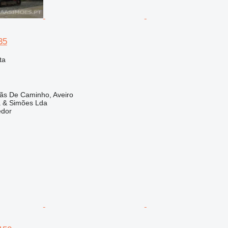
35
ta
lãs De Caminho, Aveiro
a & Simões Lda
edor