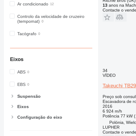
Ritchie Bros (UK)
Ar condicionado
13
anos na Machi
Contacte o vend
Controlo da velocidade de cruzeiro
(tempomat)
Tacógrafo
Eixos
34
ABS
VÍDEO
EBS
Takeuchi TB2
Suspensão
Preço sob consul
Escavadora de r
2016
Eixos
6 924 m/h
Potência
77 kW (
Configuração do eixo
Polónia, Wiel
LUPHER
Contacte o vend