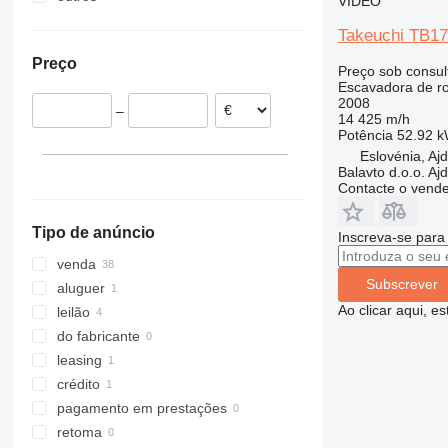
VÍDEO
Roménia
Ucrânia
Takeuchi TB1
Países Baixos
Preço
Polónia
Preço sob consul
Escavadora de r
República Checa
2008
–
Eslovénia
14 425 m/h
Potência
52.92 k
Finlândia
Eslovénia, Aj
Dinamarca
Balavto d.o.o. Aj
Contacte o vend
mostrar tudo
Tipo de anúncio
Inscreva-se para
venda
Subscrever
aluguer
Ao clicar aqui, e
leilão
do fabricante
leasing
crédito
pagamento em prestações
retoma