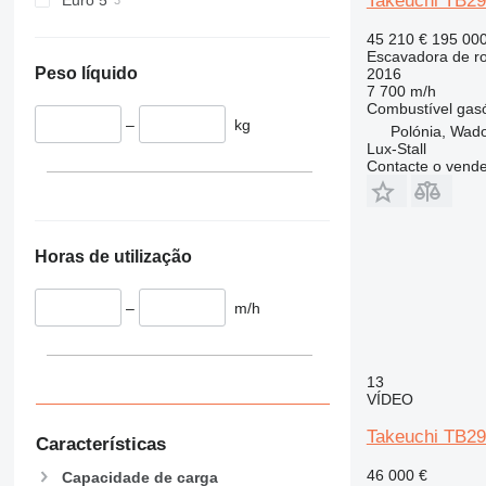
Takeuchi TB2
45 210 €
195 00
Escavadora de r
Peso líquido
2016
7 700 m/h
Combustível
gas
–
kg
Polónia, Wad
Lux-Stall
Contacte o vend
Horas de utilização
–
m/h
13
VÍDEO
Takeuchi TB2
Características
46 000 €
Capacidade de carga