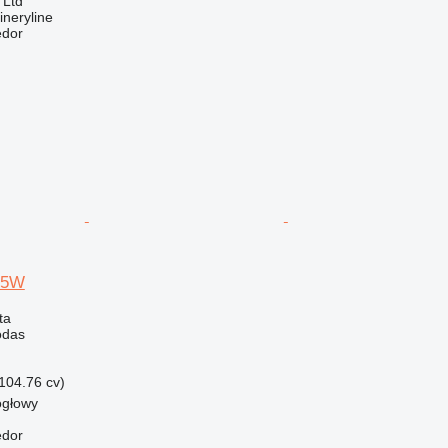
 Ltd
neryline
edor
95W
ta
odas
104.76 cv)
ogłowy
edor