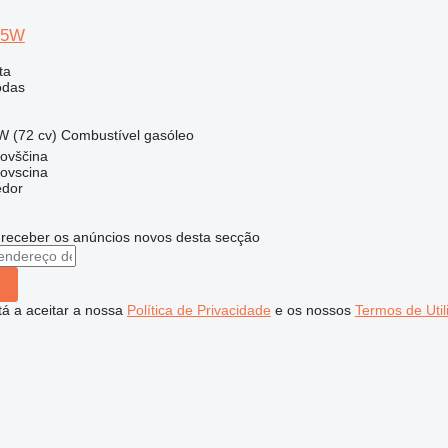
75W
ta
odas
W (72 cv)
Combustível
gasóleo
dovščina
dovscina
edor
 receber os anúncios novos desta secção
stá a aceitar a nossa
Política de Privacidade
e os nossos
Termos de Util