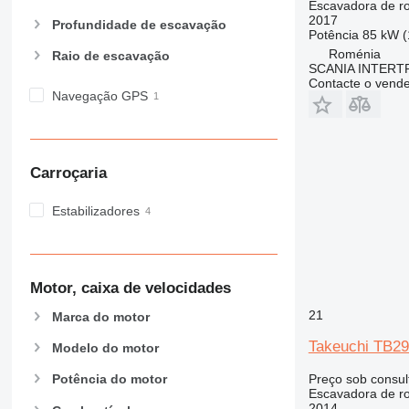
Escavadora de r
2017
Profundidade de escavação
Potência
85 kW (
Roménia
Raio de escavação
SCANIA INTERT
Contacte o vend
Navegação GPS
Carroçaria
Estabilizadores
Motor, caixa de velocidades
21
Marca do motor
Takeuchi TB2
Modelo do motor
Preço sob consul
Potência do motor
Escavadora de r
2014