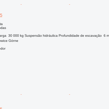
95
ta
odas
arga
30 000 kg
Suspensão
hidráulica
Profundidade de escavação
6 
owice Górne
edor