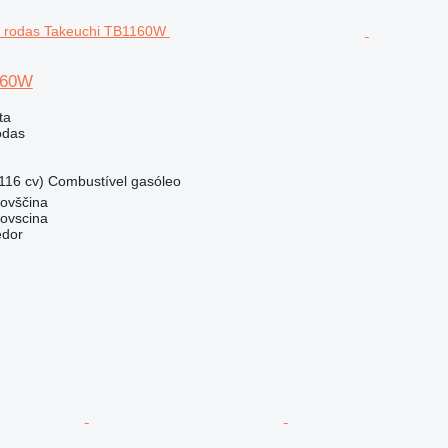
160W
ta
odas
116 cv)
Combustível
gasóleo
dovščina
dovscina
edor