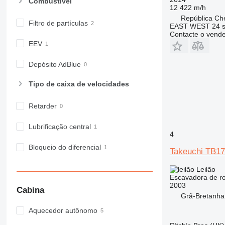
Combustível
12 422 m/h
República Ch
Filtro de partículas
EAST WEST 24 s.
Contacte o vend
EEV
Depósito AdBlue
Tipo de caixa de velocidades
Retarder
Lubrificação central
4
Bloqueio do diferencial
Takeuchi TB1
Leilão
Escavadora de r
2003
Cabina
Grã-Bretanha
Aquecedor autônomo