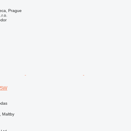
eca, Prague
r.o.
edor
75W
odas
, Maltby