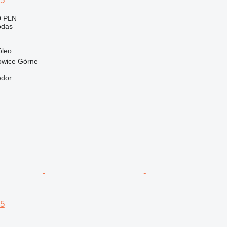
95
0 PLN
odas
óleo
owice Górne
edor
95