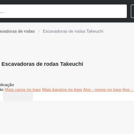
avadoras de rodas
Escavadoras de rodas Takeuchi
:
Escavadoras de rodas Takeuchi
licação
ão
Mais caros no topo
Mais baratos no topo
Ano - novos no topo
Ano - 