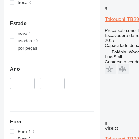
troca
9
Takeuchi TB2
Estado
Preço sob consul
novo
Escavadora de r
2017
usados
Capacidade de c
por peças
Polónia, Wad
Lux-Stall
Contacte o vend
Ano
–
Euro
8
VÍDEO
Euro 4
Euro 5