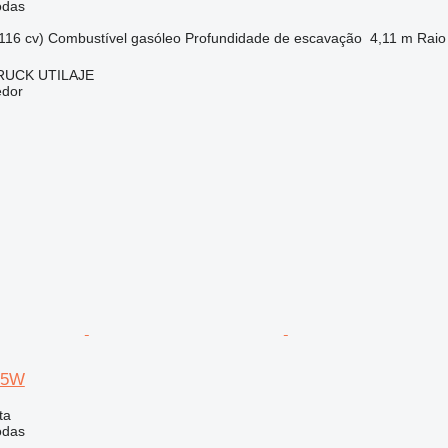
odas
116 cv)
Combustível
gasóleo
Profundidade de escavação
4,11 m
Raio
RUCK UTILAJE
edor
95W
ta
odas