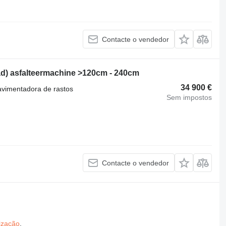
Contacte o vendedor
ad) asfalteermachine >120cm - 240cm
34 900 €
avimentadora de rastos
Sem impostos
Contacte o vendedor
ização
.