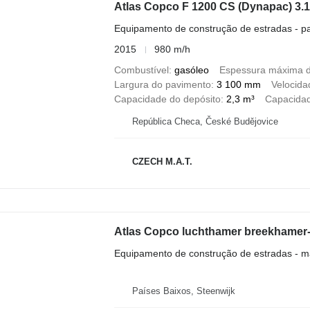
Atlas Copco F 1200 CS (Dynapac) 3
Equipamento de construção de estradas - p
2015
980 m/h
Combustível
gasóleo
Espessura máxima d
Largura do pavimento
3 100 mm
Velocida
Capacidade do depósito
2,3 m³
Capacida
República Checa, České Budějovice
CZECH M.A.T.
Atlas Copco luchthamer breekhamer
Equipamento de construção de estradas - m
Países Baixos, Steenwijk