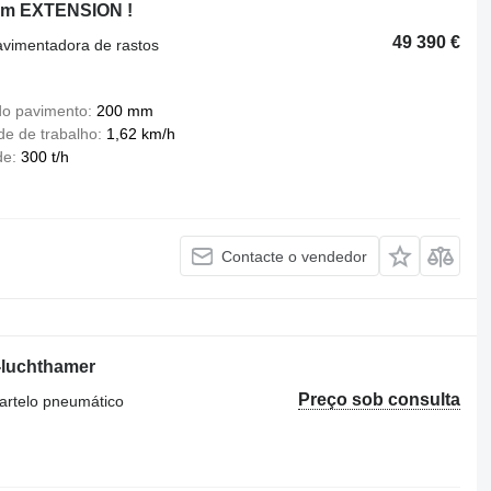
.1m EXTENSION !
49 390 €
avimentadora de rastos
o pavimento
200 mm
de de trabalho
1,62 km/h
de
300 t/h
Contacte o vendedor
-luchthamer
Preço sob consulta
artelo pneumático