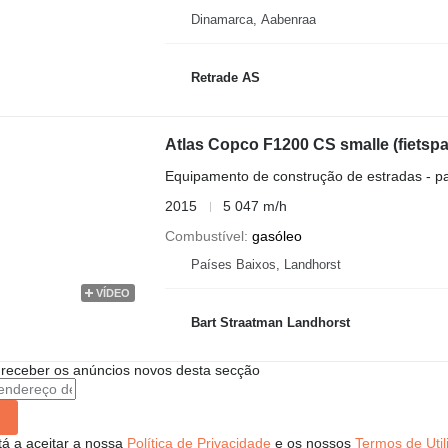
Dinamarca, Aabenraa
Retrade AS
Atlas Copco F1200 CS smalle (fietsp
Equipamento de construção de estradas - p
2015
5 047 m/h
Combustível
gasóleo
Países Baixos, Landhorst
VÍDEO
Bart Straatman Landhorst
 receber os anúncios novos desta secção
stá a aceitar a nossa
Política de Privacidade
e os nossos
Termos de Util