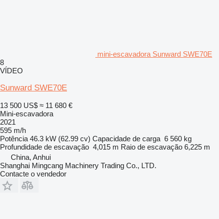
mini-escavadora Sunward SWE70E
8
VÍDEO
Sunward SWE70E
13 500 US$
≈ 11 680 €
Mini-escavadora
2021
595 m/h
Potência
46.3 kW (62.99 cv)
Capacidade de carga
6 560 kg
Profundidade de escavação
4,015 m
Raio de escavação
6,225 m
China, Anhui
Shanghai Mingcang Machinery Trading Co., LTD.
Contacte o vendedor