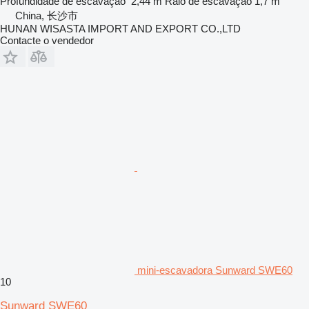
Profundidade de escavação
2,44 m
Raio de escavação
1,7 m
China, 长沙市
HUNAN WISASTA IMPORT AND EXPORT CO.,LTD
Contacte o vendedor
mini-escavadora Sunward SWE60
10
Sunward SWE60