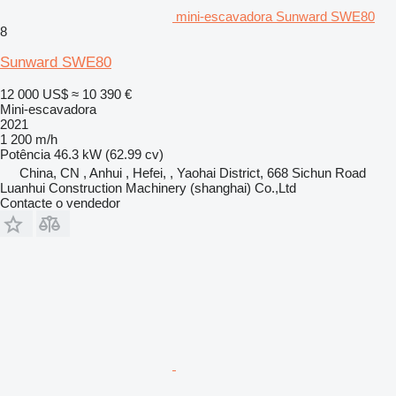
mini-escavadora Sunward SWE80
8
Sunward SWE80
12 000 US$
≈ 10 390 €
Mini-escavadora
2021
1 200 m/h
Potência
46.3 kW (62.99 cv)
China, CN , Anhui , Hefei, , Yaohai District, 668 Sichun Road
Luanhui Construction Machinery (shanghai) Co.,Ltd
Contacte o vendedor