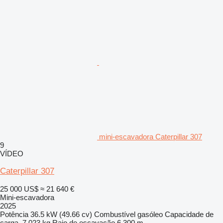
mini-escavadora Caterpillar 307
9
VÍDEO
Caterpillar 307
25 000 US$
≈ 21 640 €
Mini-escavadora
2025
Potência
36.5 kW (49.66 cv)
Combustível
gasóleo
Capacidade de
carga
7 023 kg
Raio de escavação
6 300 m