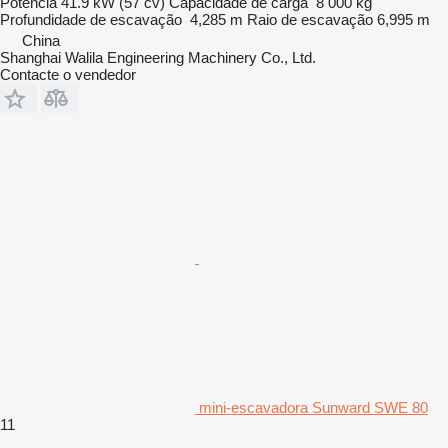
Potência
41.9 kW (57 cv)
Capacidade de carga
8 000 kg
Profundidade de escavação
4,285 m
Raio de escavação
6,995 m
China
Shanghai Walila Engineering Machinery Co., Ltd.
Contacte o vendedor
mini-escavadora Sunward SWE 80
11