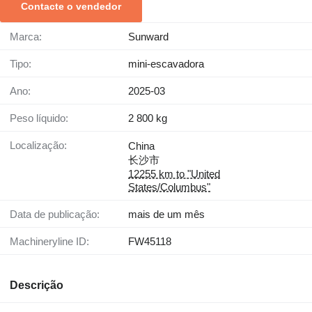
Contacte o vendedor
Marca:
Sunward
Tipo:
mini-escavadora
Ano:
2025-03
Peso líquido:
2 800 kg
Localização:
China
长沙市
12255 km to "United
States/Columbus"
Data de publicação:
mais de um mês
Machineryline ID:
FW45118
Descrição