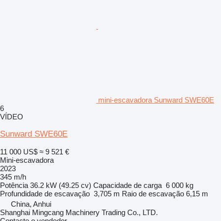
mini-escavadora Sunward SWE60E
6
VÍDEO
Sunward SWE60E
11 000 US$
≈ 9 521 €
Mini-escavadora
2023
345 m/h
Potência
36.2 kW (49.25 cv)
Capacidade de carga
6 000 kg
Profundidade de escavação
3,705 m
Raio de escavação
6,15 m
China, Anhui
Shanghai Mingcang Machinery Trading Co., LTD.
Contacte o vendedor