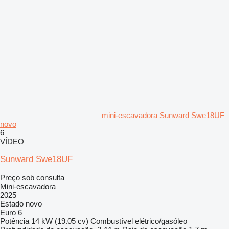
mini-escavadora Sunward Swe18UF
novo
6
VÍDEO
Sunward Swe18UF
Preço sob consulta
Mini-escavadora
2025
Estado
novo
Euro 6
Potência
14 kW (19.05 cv)
Combustível
elétrico/gasóleo