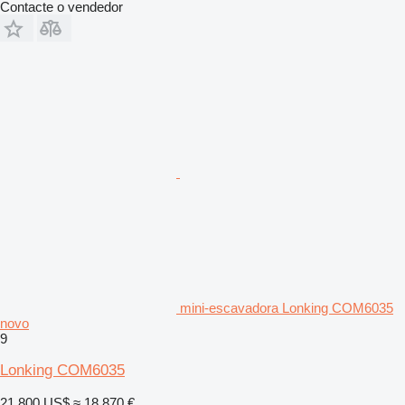
Contacte o vendedor
mini-escavadora Lonking COM6035
novo
9
Lonking COM6035
21 800 US$
≈ 18 870 €