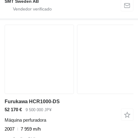
SMT Sweden AB
Furukawa HCR1000-DS
52 170 €
9 500 000 JP¥
Máquina perfuradora
2007
7 959 m/h