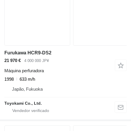
Furukawa HCR9-DS2
21 970 €
4 000 000 JP¥
Máquina perfuradora
1998
633 m/h
Japão, Fukuoka
Toyokami Co., Ltd.