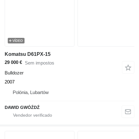
VÍDEO
Komatsu D61PX-15
29 000 €
Sem impostos
Bulldozer
2007
Polónia, Lubartów
DAWID GWÓŹDŹ