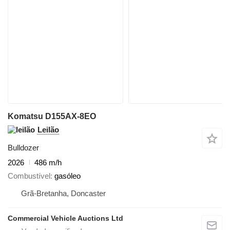
Komatsu D155AX-8EO
Leilão
Bulldozer
2026
486 m/h
Combustível
gasóleo
Grã-Bretanha, Doncaster
Commercial Vehicle Auctions Ltd