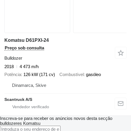
Komatsu D61PXI-24
Preço sob consulta
Bulldozer
2018
4 473 m/h
Potência
126 kW (171 cv)
Combustível
gasóleo
Dinamarca, Skive
Scantruck A/S
Inscreva-se para receber os anúncios novos desta secção
bulldozeres
Komatsu