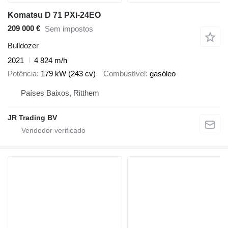
Komatsu D 71 PXi-24EO
209 000 €
Sem impostos
Bulldozer
2021
4 824 m/h
Potência
179 kW (243 cv)
Combustível
gasóleo
Países Baixos, Ritthem
JR Trading BV