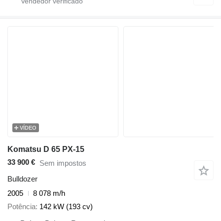
VÍDEO
Komatsu D 65 PX-15
33 900 €
Sem impostos
Bulldozer
2005
8 078 m/h
Potência
142 kW (193 cv)