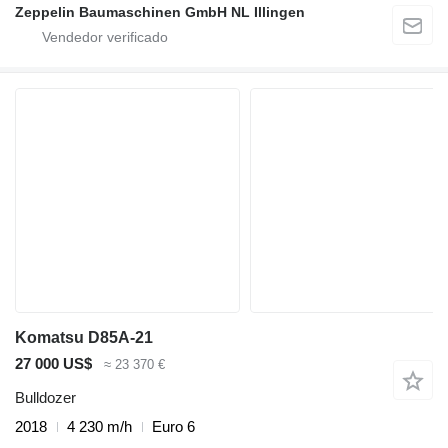
Zeppelin Baumaschinen GmbH NL Illingen
Komatsu D85A-21
27 000 US$
≈ 23 370 €
Bulldozer
2018
4 230 m/h
Euro 6