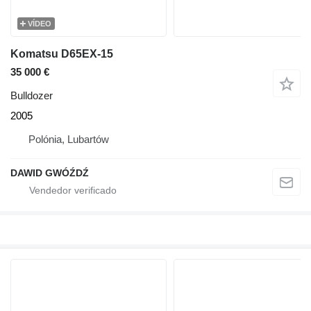
VÍDEO
Komatsu D65EX-15
35 000 €
Bulldozer
2005
Polónia, Lubartów
DAWID GWÓŹDŹ