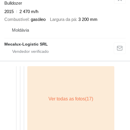
Bulldozer
2015
2 470 m/h
Combustível
gasóleo
Largura da pá
3 200 mm
Moldávia
Mecalux-Logistic SRL