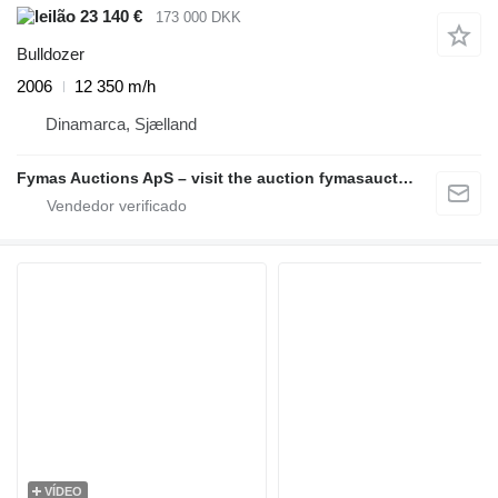
23 140 €
173 000 DKK
Bulldozer
2006
12 350 m/h
Dinamarca, Sjælland
Fymas Auctions ApS – visit the auction fymasauctions.dk
VÍDEO