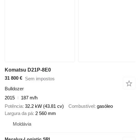
Komatsu D21P-8E0
31 800 €
Sem impostos
Bulldozer
2015
187 m/h
Potência
32.2 kW (43.81 cv)
Combustível
gasóleo
Largura da pá
2 560 mm
Moldávia
Mecalux-Logistic SRL