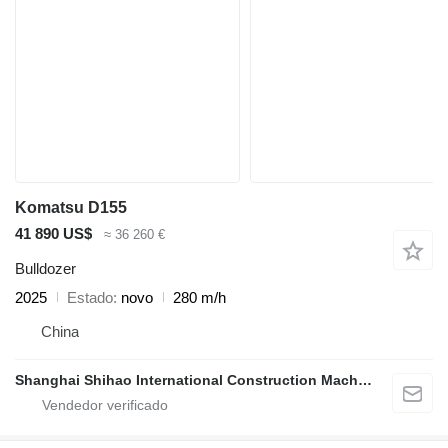
Komatsu D155
41 890 US$
≈ 36 260 €
Bulldozer
2025
Estado
novo
280 m/h
China
Shanghai Shihao International Construction Machinery Co., Ltd.