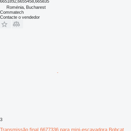
6651892,6655458,665835
Roménia, Bucharest
Commatech
Contacte o vendedor
3
Transmissão final 6677336 para mini-escavadora Bobcat