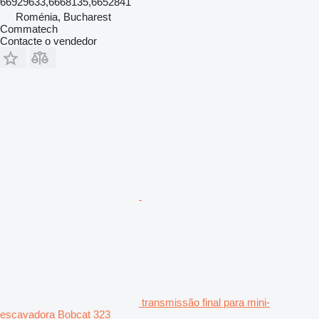
66929633,6668135,6652841
Roménia, Bucharest
Commatech
Contacte o vendedor
transmissão final para mini-
escavadora Bobcat 323