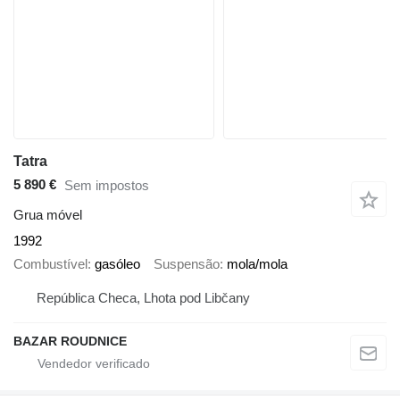
Tatra
5 890 €
Sem impostos
Grua móvel
1992
Combustível
gasóleo
Suspensão
mola/mola
República Checa, Lhota pod Libčany
BAZAR ROUDNICE