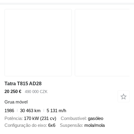
Tatra T815 AD28
20 250 €
490 000 CZK
Grua móvel
1986
30 463 km
5 131 m/h
Potência
170 kW (231 cv)
Combustível
gasóleo
Configuração do eixo
6x6
Suspensão
mola/mola