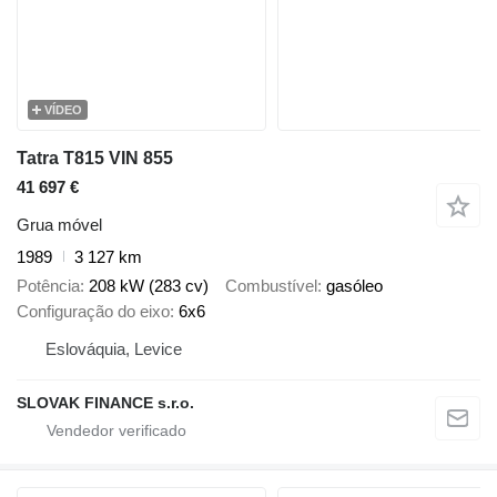
VÍDEO
Tatra T815 VIN 855
41 697 €
Grua móvel
1989
3 127 km
Potência
208 kW (283 cv)
Combustível
gasóleo
Configuração do eixo
6x6
Eslováquia, Levice
SLOVAK FINANCE s.r.o.