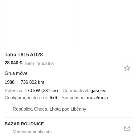
Tatra T815 AD28
28 040 €
Sem impostos
Grua móvel
1988
736 892 km
Potência
170 kW (231 cv)
Combustível
gasóleo
Configuração do eixo
6x6
Suspensão
mola/mola
República Checa, Lhota pod Libčany
BAZAR ROUDNICE