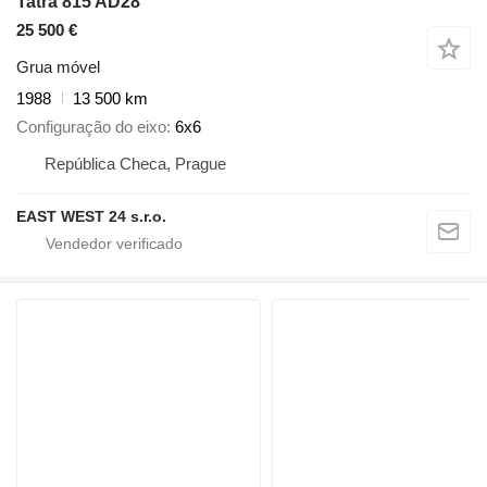
Tatra 815 AD28
25 500 €
Grua móvel
1988
13 500 km
Configuração do eixo
6x6
República Checa, Prague
EAST WEST 24 s.r.o.