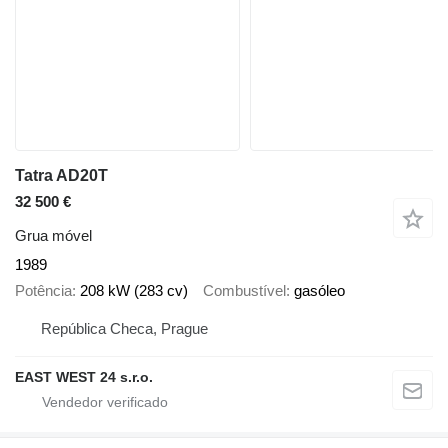
Tatra AD20T
32 500 €
Grua móvel
1989
Potência
208 kW (283 cv)
Combustível
gasóleo
República Checa, Prague
EAST WEST 24 s.r.o.