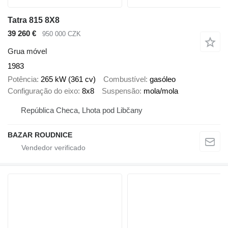
Tatra 815 8X8
39 260 €
950 000 CZK
Grua móvel
1983
Potência
265 kW (361 cv)
Combustível
gasóleo
Configuração do eixo
8x8
Suspensão
mola/mola
República Checa, Lhota pod Libčany
BAZAR ROUDNICE