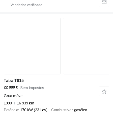
Tatra T815
22 880 €
Sem impostos
Grua móvel
1990
16 939 km
Potência
170 kW (231 cv)
Combustível
gasóleo