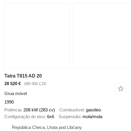
Tatra T815 AD 20
28 520 €
690 000 CZK
Grua móvel
1990
Potência
208 kW (283 cv)
Combustível
gasóleo
Configuração do eixo
6x6
Suspensão
mola/mola
República Checa, Lhota pod Libčany