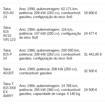
Tatra
Ano: 1990, quilometragem: 62 171 km,
815 AV
potência: 208 kW (283 cv), combustível:
18 600 €
14
gasóleo, configuração do eixo: 6x6
Tatra
Ano: 1984, quilometragem: 116 km,
815
potência: 147 kW (200 cv), configuração
24 477 €
AV15
do eixo: 8x8
VIN 123
Tatra
Ano: 1988, quilometragem: 200 000 km,
815 P
potência: 208 kW (283 cv), combustível:
31 441,85 €
14
gasóleo, configuração do eixo: 6x6
Tatra
Ano: 1989, potência: 208 kW (283 cv),
32 500 €
AD20T
combustível: gasóleo
Tatra T
Ano: 1984, quilometragem: 14 766 km,
815 8X8
potência: 265 kW (360 cv), combustível:
24 500 €
EX
gasóleo, capacidade de carga: 4 140 kg
AMRY