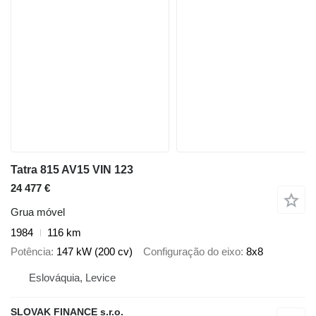
Tatra 815 AV15 VIN 123
24 477 €
Grua móvel
1984
116 km
Potência
147 kW (200 cv)
Configuração do eixo
8x8
Eslováquia, Levice
SLOVAK FINANCE s.r.o.