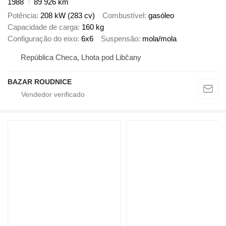
1988
89 926 km
Potência
208 kW (283 cv)
Combustível
gasóleo
Capacidade de carga
160 kg
Configuração do eixo
6x6
Suspensão
mola/mola
República Checa, Lhota pod Libčany
BAZAR ROUDNICE