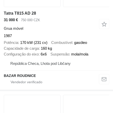
Tatra T815 AD 28
31 000 €
750 000 CZK
Grua móvel
1987
Potência
170 kW (231 cv)
Combustível
gasóleo
Capacidade de carga
160 kg
Configuração do eixo
6x6
Suspensão
mola/mola
República Checa, Lhota pod Libčany
BAZAR ROUDNICE