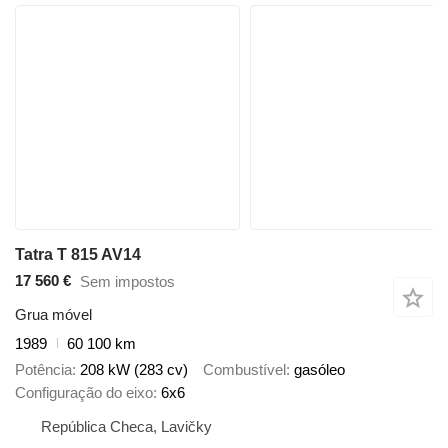
Tatra T 815 AV14
17 560 €
Sem impostos
Grua móvel
1989
60 100 km
Potência
208 kW (283 cv)
Combustível
gasóleo
Configuração do eixo
6x6
República Checa, Lavičky