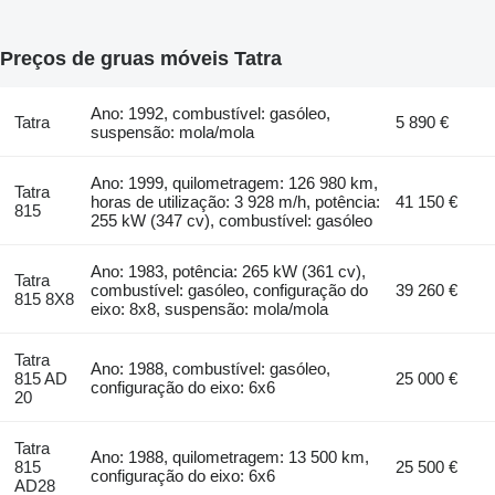
Preços de gruas móveis Tatra
Ano: 1992, combustível: gasóleo,
Tatra
5 890 €
suspensão: mola/mola
Ano: 1999, quilometragem: 126 980 km,
Tatra
horas de utilização: 3 928 m/h, potência:
41 150 €
815
255 kW (347 cv), combustível: gasóleo
Ano: 1983, potência: 265 kW (361 cv),
Tatra
combustível: gasóleo, configuração do
39 260 €
815 8X8
eixo: 8x8, suspensão: mola/mola
Tatra
Ano: 1988, combustível: gasóleo,
815 AD
25 000 €
configuração do eixo: 6x6
20
Tatra
Ano: 1988, quilometragem: 13 500 km,
815
25 500 €
configuração do eixo: 6x6
AD28