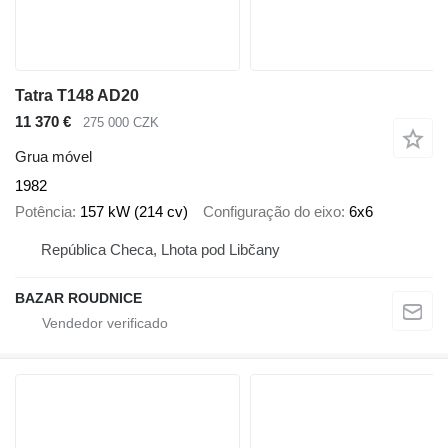
Tatra T148 AD20
11 370 €
275 000 CZK
Grua móvel
1982
Potência
157 kW (214 cv)
Configuração do eixo
6x6
República Checa, Lhota pod Libčany
BAZAR ROUDNICE