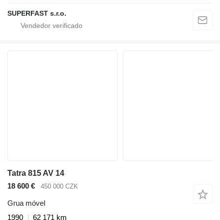
SUPERFAST s.r.o.
Tatra 815 AV 14
18 600 €
450 000 CZK
Grua móvel
1990
62 171 km