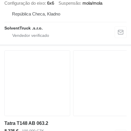
Configuração do eixo
6x6
Suspensão
mola/mola
República Checa, Kladno
SolventTruck .s.r.o.
Tatra T148 AB 063.2
8 225 €