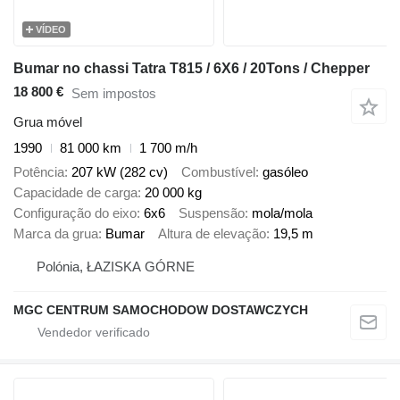
VÍDEO
Bumar no chassi Tatra T815 / 6X6 / 20Tons / Chepper
18 800 €
Sem impostos
Grua móvel
1990
81 000 km
1 700 m/h
Potência
207 kW (282 cv)
Combustível
gasóleo
Capacidade de carga
20 000 kg
Configuração do eixo
6x6
Suspensão
mola/mola
Marca da grua
Bumar
Altura de elevação
19,5 m
Polónia, ŁAZISKA GÓRNE
MGC CENTRUM SAMOCHODOW DOSTAWCZYCH