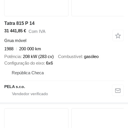
Tatra 815 P 14
31 441,85 €
Com IVA
Grua móvel
1988
200 000 km
Potência
208 kW (283 cv)
Combustível
gasóleo
Configuração do eixo
6x6
República Checa
PELA s.r.o.