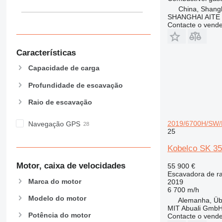
China, Shang
SHANGHAI AITE
Contacte o vend
Características
Capacidade de carga
Profundidade de escavação
Raio de escavação
2019/6700H/SW/K
Navegação GPS
25
Kobelco SK 35
Motor, caixa de velocidades
55 900 €
Escavadora de r
Marca do motor
2019
6 700 m/h
Modelo do motor
Alemanha, Üb
MIT Abuali Gmb
Potência do motor
Contacte o vend