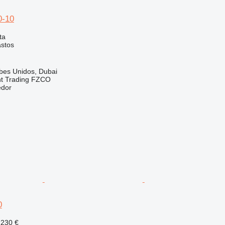
0-10
ta
astos
bes Unidos, Dubai
nt Trading FZCO
edor
0
 230 €