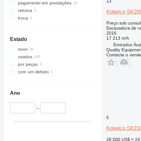
13
375
pagamento em prestações
390
retoma
Kobelco SK20
395
troca
Preço sob consul
C-series
Escavadora de r
D series
2016
17 213 m/h
Estado
E-series
Emirados Ára
F-series
novo
Quality Equipme
Contacte o vend
GC
usados
M-series
por peças
PC
com um defeito
Ano
–
5
Kobelco SK21
28 000 US$
≈ 24