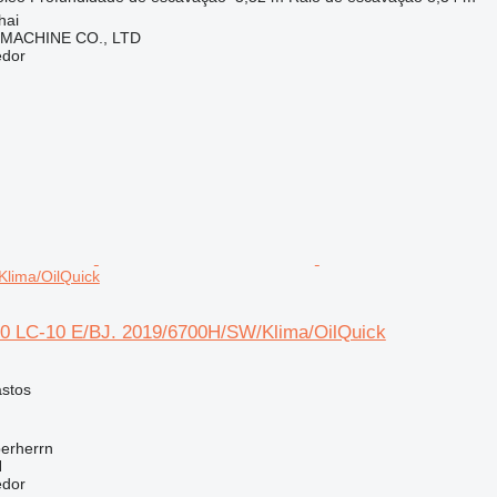
hai
 MACHINE CO., LTD
edor
lima/OilQuick
0 LC-10 E/BJ. 2019/6700H/SW/Klima/OilQuick
astos
erherrn
H
edor