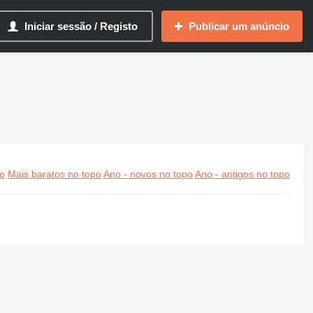
Iniciar sessão / Registo
Publicar um anúncio
po
Mais baratos no topo
Ano - novos no topo
Ano - antigos no topo