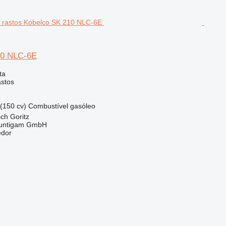
10 NLC-6E
ta
astos
(150 cv)
Combustível
gasóleo
sch Goritz
untigam GmbH
edor