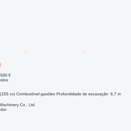
0
 500 €
astos
(155 cv)
Combustível
gasóleo
Profundidade de escavação
6,7 m
achinery Co., Ltd.
edor