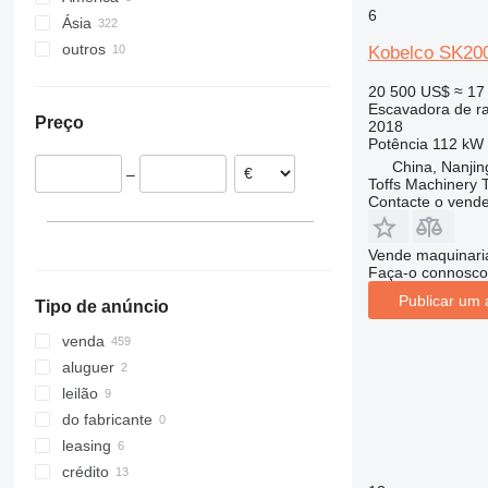
6
Ásia
Lituânia
México
318
SK235
outros
Alemanha
Estados Unidos da América
China
319
SK250
Kobelco SK20
Finlândia
Índia
Ucrânia
320
SK260
20 500 US$
≈ 17
Roménia
Japão
Peru
321
SK270
Escavadora de r
Preço
2018
Hungria
Emirados Árabes Unidos
Colômbia
322
SK300
Potência
112 kW 
Grã-Bretanha
Austrália
323
SK330
China, Nanjin
–
Letônia
324
SK350
Toffs Machinery 
Contacte o vend
mostrar tudo
325
SK380
326
SK480
Vende maquinaria
329
SK500
Faça-o connosco
330
Publicar um 
Tipo de anúncio
336
340
venda
345
aluguer
349
leilão
350
do fabricante
365
leasing
374
crédito