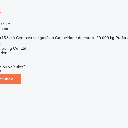
0
 740 €
astos
(152 cv)
Combustível
gasóleo
Capacidade de carga
20 000 kg
Profun
g
Trading Co.,Ltd
edor
 ou veículos?
!
anúncio