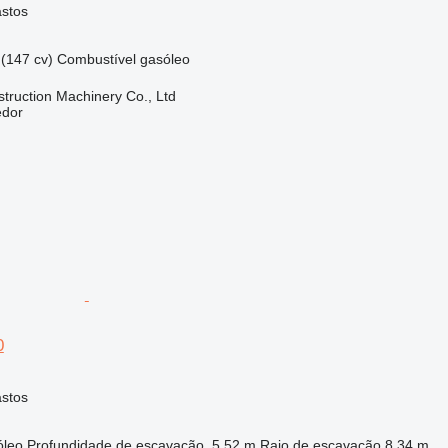
astos
(147 cv)
Combustível
gasóleo
truction Machinery Co., Ltd
edor
0
astos
óleo
Profundidade de escavação
5,52 m
Raio de escavação
8,34 m