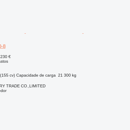
0-8
 230 €
astos
(155 cv)
Capacidade de carga
21 300 kg
RY TRADE CO.,LIMITED
edor