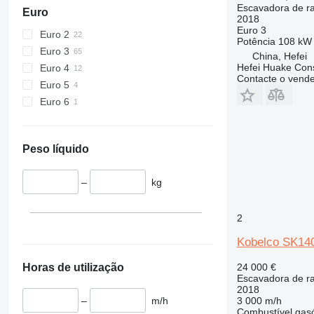
Escavadora de r
Euro
2018
Euro 3
Euro 2
Potência
108 kW 
Euro 3
China, Hefei
Hefei Huake Cons
Euro 4
Contacte o vend
Euro 5
Euro 6
Peso líquido
–
kg
2
Kobelco SK14
24 000 €
Horas de utilização
Escavadora de r
2018
3 000 m/h
–
m/h
Combustível
gas