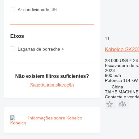
Ar condicionado
Eixos
11
Lagartas de borracha
Kobelco SK20
28 000 US$
≈ 24
Escavadora de r
2023
600 m/h
Não existem filtros suficientes?
Potência
114 kW 
Sugerir uma alteração
China
TAIHE MACHINE
Contacte o vend
Informações sobre Kobelco