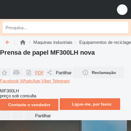
Maquinas industriais
Equipamentos de reciclag
Prensa de papel MF300LH nova
PDF
Partilhar
Reclamação
Facebook
WhatsApp
Viber
Telegram
MF300LH
preço sob consulta
Ligue-me, por favor.
Contacte o vendedor
Partilhar