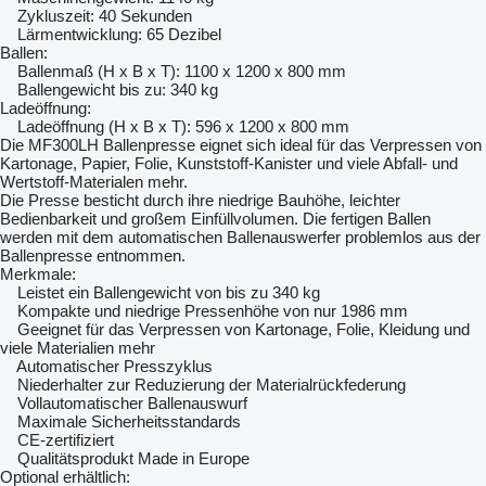
Zykluszeit: 40 Sekunden
Lärmentwicklung: 65 Dezibel
Ballen:
Ballenmaß (H x B x T): 1100 x 1200 x 800 mm
Ballengewicht bis zu: 340 kg
Ladeöffnung:
Ladeöffnung (H x B x T): 596 x 1200 x 800 mm
Die MF300LH Ballenpresse eignet sich ideal für das Verpressen von
Kartonage, Papier, Folie, Kunststoff-Kanister und viele Abfall- und
Wertstoff-Materialen mehr.
Die Presse besticht durch ihre niedrige Bauhöhe, leichter
Bedienbarkeit und großem Einfüllvolumen. Die fertigen Ballen
werden mit dem automatischen Ballenauswerfer problemlos aus der
Ballenpresse entnommen.
Merkmale:
Leistet ein Ballengewicht von bis zu 340 kg
Kompakte und niedrige Pressenhöhe von nur 1986 mm
Geeignet für das Verpressen von Kartonage, Folie, Kleidung und
viele Materialien mehr
Automatischer Presszyklus
Niederhalter zur Reduzierung der Materialrückfederung
Vollautomatischer Ballenauswurf
Maximale Sicherheitsstandards
CE-zertifiziert
Qualitätsprodukt Made in Europe
Optional erhältlich: