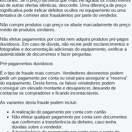
escolheu. Se o preço da oferta que mais lhe agrada for muito inferior
ao de outras ofertas idênticas, desconfie. Uma diferença de preço
significativa pode indicar defeitos ocultos no equipamento ou uma
tentativa de cometer atos fraudulentos por parte do vendedor.
Não compre produtos cujo preço se afaste marcadamente do preço
médio de produtos similares.
Não efetue pagamentos por conta nem adquira produtos pré-pagos
duvidosos. Em caso de dúvida, não receie pedir esclarecimentos e
fotografias e documentação adicionais do equipamento, verificar a
autenticidade de documentos e fazer perguntas.
Pré-pagamentos duvidosos
É o tipo de fraude mais comum. Vendedores desonestos podem
pedir um pagamento por conta ou sinal para assegurar a "reserva"
do equipamento. Desta forma, os falsos vendedores podem
conseguir um elevado montante e desaparecer, deixando de
contactar os compradores e ficando incontactáveis.
As variantes desta fraude podem incluir:
A realização do pagamento por conta com cartão
Não efetue qualquer pagamento por conta sem documentos
que confirmem a transferência do dinheiro, caso tenha
dúvidas sobre o vendedor.
A transferência do pagamento por conta para a conta do