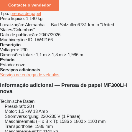
Contacte o vendedor
Tipo:
prensa de papel
Peso líquido:
1 140 kg
Localização:
Alemanha
Bad Salzuflen
6731 km to "United
States/Columbus"
Data de publicação:
20/07/2026
Machineryline ID:
LW42166
Descrição
Voltagem:
230
Dimensões totais:
1,1 m × 1,8 m × 1,986 m
Estado
Estado:
novo
Serviços adicionais
Serviço de entrega de veículos
Informação adicional — Prensa de papel MF300LH
nova
Technische Daten:
Presskraft: 20 t
Motor: 1,5 kW 13 Amp
Stromversorgung: 220-230 V (1 Phase)
Maschinenmaß (H x B x T): 1986 x 1800 x 1100 mm
Transporthöhe: 1986 mm
Maschinengewicht: 1140 kg