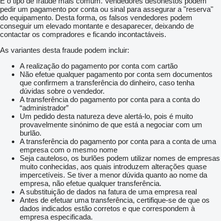
É o tipo de fraude mais comum. Vendedores desonestos podem
pedir um pagamento por conta ou sinal para assegurar a "reserva"
do equipamento. Desta forma, os falsos vendedores podem
conseguir um elevado montante e desaparecer, deixando de
contactar os compradores e ficando incontactáveis.
As variantes desta fraude podem incluir:
A realização do pagamento por conta com cartão
Não efetue qualquer pagamento por conta sem documentos
que confirmem a transferência do dinheiro, caso tenha
dúvidas sobre o vendedor.
A transferência do pagamento por conta para a conta do
“administrador”
Um pedido desta natureza deve alertá-lo, pois é muito
provavelmente sinónimo de que está a negociar com um
burlão.
A transferência do pagamento por conta para a conta de uma
empresa com o mesmo nome
Seja cauteloso, os burlões podem utilizar nomes de empresas
muito conhecidas, aos quais introduzem alterações quase
impercetíveis. Se tiver a menor dúvida quanto ao nome da
empresa, não efetue qualquer transferência.
A substituição de dados na fatura de uma empresa real
Antes de efetuar uma transferência, certifique-se de que os
dados indicados estão corretos e que correspondem à
empresa especificada.