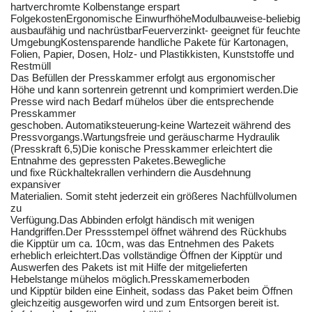
hartverchromte Kolbenstange erspart
FolgekostenErgonomische EinwurfhöheModulbauweise-beliebig
ausbaufähig und nachrüstbarFeuerverzinkt- geeignet für feuchte
UmgebungKostensparende handliche Pakete für Kartonagen,
Folien, Papier, Dosen, Holz- und Plastikkisten, Kunststoffe und
Restmüll
Das Befüllen der Presskammer erfolgt aus ergonomischer
Höhe und kann sortenrein getrennt und komprimiert werden.Die
Presse wird nach Bedarf mühelos über die entsprechende
Presskammer
geschoben. Automatiksteuerung-keine Wartezeit während des
Pressvorgangs.Wartungsfreie und geräuscharme Hydraulik
(Presskraft 6,5)Die konische Presskammer erleichtert die
Entnahme des gepressten Paketes.Bewegliche
und fixe Rückhaltekrallen verhindern die Ausdehnung
expansiver
Materialien. Somit steht jederzeit ein größeres Nachfüllvolumen
zu
Verfügung.Das Abbinden erfolgt händisch mit wenigen
Handgriffen.Der Pressstempel öffnet während des Rückhubs
die Kipptür um ca. 10cm, was das Entnehmen des Pakets
erheblich erleichtert.Das vollständige Öffnen der Kipptür und
Auswerfen des Pakets ist mit Hilfe der mitgelieferten
Hebelstange mühelos möglich.Presskamemerboden
und Kipptür bilden eine Einheit, sodass das Paket beim Öffnen
gleichzeitig ausgeworfen wird und zum Entsorgen bereit ist.