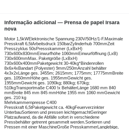
Informação adicional — Prensa de papel Irsara
nova
Motor 1,5kWElektronische Spannung 230V/50Hz/1-F.Maximale
Presskraft 6,5tArbeitsdruck 150barZylinderhub 700mmZeit
Presszyklus 50sPressskammer (LxBxH)
730x600x830mmEinwurfhöhe 1060mmEinwurföffnung (LxB)
730x600mmMax. Paketgröße (LxBxH)
730x600x400mmPaketgewicht 30-40kg*Bindenrollen
8x6x4xBandart (Polyester) 9mm/250mAnzahl behälter
4x3x2xLänge ges. 3455m; 2615mm; 1775mm; 17775mmBreite
ges. 1050mmHöhe ges. 1955mmGewicht ges.
1955mmGewicht ges. 1090kg; 880kg; 670kg;
510kgTransportmaße C400 !x BehälterLänge 1680 mm 840
mmBreite 845 mm 845 mmHöhe 1955 mm 1060 mmGewicht
ges. 210 kg
Mehrkammernpresse C400
Presskraft 6,5tPaketgewicht ca. 40kgFeuerverzinkter
UnterbauSortieren und pressen leichtgemachtGeringer
Platzaufwand, da die Abfälle sofort in verschiedene
Pressbehälter getrennt gesammelt werden.Sortieren und
Pressen mit einer MaschineGroße PresskammerLanglebige,