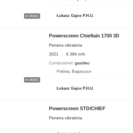
Łukasz Gajos P.H.U.
VÍDEO
Powerscreen Chieftain 1700 3D
Peneira vibratória
2021
6 384 m/h
Combustível
gasóleo
Polónia, Boguszyce
VÍDEO
Łukasz Gajos P.H.U.
Powerscreen STD/CHIEF
Peneira vibratória