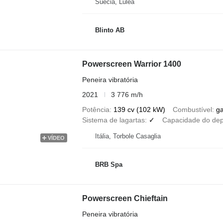
Suécia, Luleå
Blinto AB
Powerscreen Warrior 1400
Peneira vibratória
2021
3 776 m/h
Potência
139 cv (102 kW)
Combustível
g
Sistema de lagartas
✓
Capacidade do dep
Itália, Torbole Casaglia
VÍDEO
BRB Spa
Powerscreen Chieftain
Peneira vibratória