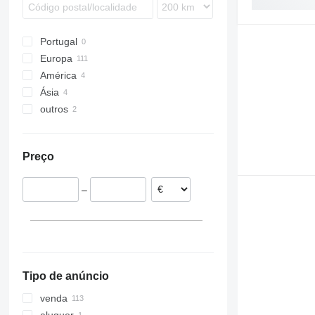
Portugal
Europa
América
Polónia
Ásia
Grã-Bretanha
Estados Unidos da América
outros
França
México
China
Alemanha
Israel
Chile
Finlândia
Preço
Países Baixos
Lituânia
–
Suécia
mostrar tudo
Tipo de anúncio
venda
aluguer