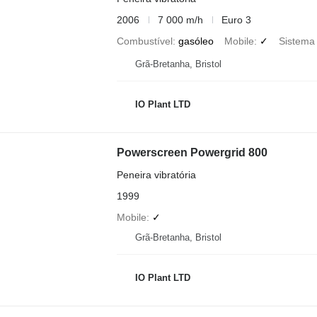
2006
7 000 m/h
Euro 3
Combustível
gasóleo
Mobile
✓
Sistema 
Grã-Bretanha, Bristol
IO Plant LTD
Powerscreen Powergrid 800
Peneira vibratória
1999
Mobile
✓
Grã-Bretanha, Bristol
IO Plant LTD