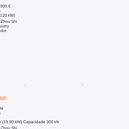
 900 €
a
(120 kW)
 Zhou Shi
ustry
edor
tph
ta
a
v (19.99 kW)
Capacidade
300 t/h
 Zhou Shi