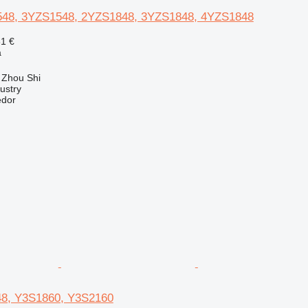
548, 3YZS1548, 2YZS1848, 3YZS1848, 4YZS1848
31 €
a
 Zhou Shi
ustry
edor
48, Y3S1860, Y3S2160