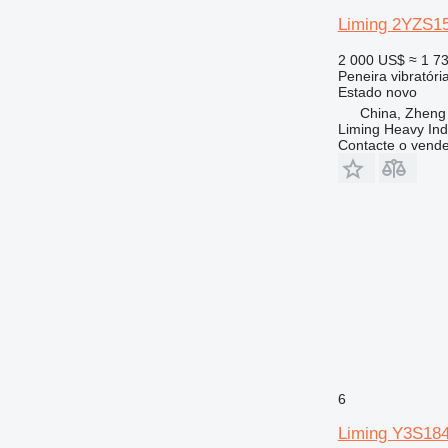
Liming 2YZS1
2 000 US$
≈ 1 7
Peneira vibratóri
Estado
novo
China, Zheng
Liming Heavy Ind
Contacte o vend
6
Liming Y3S18