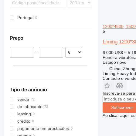
Portugal
1200*4500, 1500
6
Preço
Liming 1200*3
6 000 US$
≈ 5 1
–
Peneira vibratóri
Estado
novo
China, Zheng
Liming Heavy Ind
Contacte o vend
Tipo de anúncio
Inscreva-se para
venda
do fabricante
Subscrever
leasing
Ao clicar aqui, e
crédito
pagamento em prestações
retoma