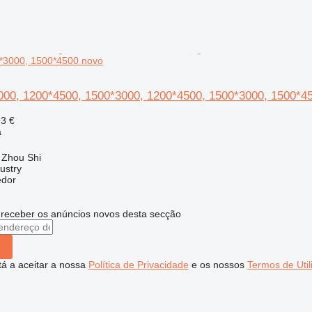
*3000, 1500*4500 novo
000, 1200*4500, 1500*3000, 1200*4500, 1500*3000, 1500*4
93 €
a
 Zhou Shi
ustry
edor
 receber os anúncios novos desta secção
stá a aceitar a nossa
Política de Privacidade
e os nossos
Termos de Util