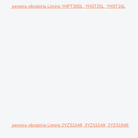
peneira vibratória Liming YHPT300L, YHST25L, YHST16L
peneira vibratória Liming 2YZS1548, 3YZS1548, 2YZS1848,