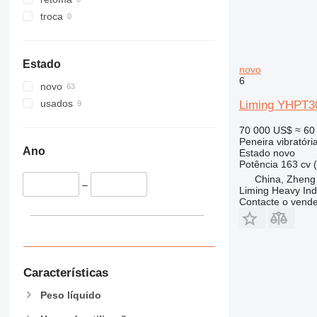
troca
Estado
novo
6
novo
usados
Liming YHPT3
70 000 US$
≈ 60
Peneira vibratóri
Ano
Estado
novo
Potência
163 cv 
China, Zheng
–
Liming Heavy Ind
Contacte o vend
Características
Peso líquido