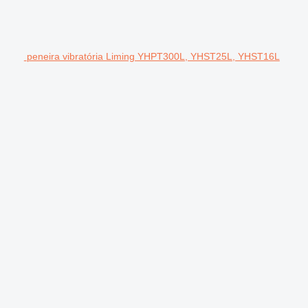
peneira vibratória Liming YHPT300L, YHST25L, YHST16L