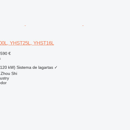
00L, YHST25L, YHST16L
 590 €
a
(120 kW)
Sistema de lagartas
✓
 Zhou Shi
ustry
edor