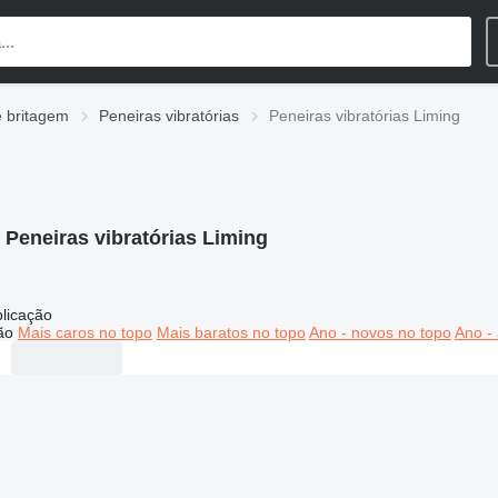
 britagem
Peneiras vibratórias
Peneiras vibratórias Liming
:
Peneiras vibratórias Liming
licação
ão
Mais caros no topo
Mais baratos no topo
Ano - novos no topo
Ano - 