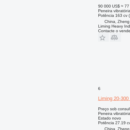
90 000 US$
≈ 77
Peneira vibratóri
Potência
163 cv 
China, Zheng
Liming Heavy Ind
Contacte o vend
6
Liming 20-300 
Preço sob consul
Peneira vibratóri
Estado
novo
Potência
27.19 c
China, Zheng