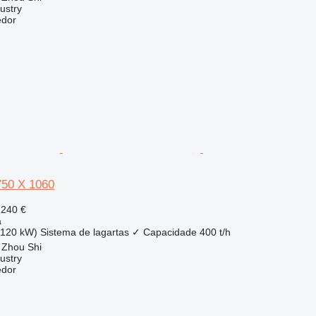
ustry
edor
750 X 1060
 240 €
a
(120 kW)
Sistema de lagartas
✓
Capacidade
400 t/h
 Zhou Shi
ustry
edor