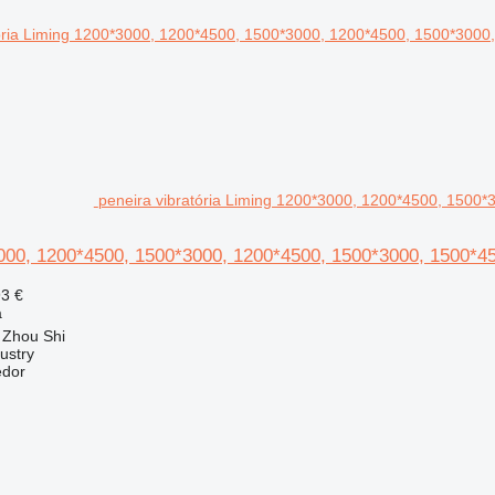
peneira vibratória Liming 1200*3000, 1200*4500, 1500
000, 1200*4500, 1500*3000, 1200*4500, 1500*3000, 1500*4
93 €
a
 Zhou Shi
ustry
edor