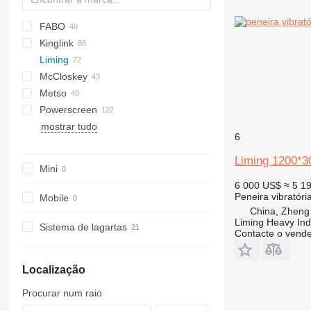
FABO
DF
60
SM
E-series
Kinglink
S-series
FTB
542
PC
Combo
Liming
FTI
640
Explorer
2LSX
Mobiscreen
McCloskey
FTS
Frontier
KL
516
Metso
Fullstar
Novum
ZSW
R-series
Powerscreen
MCK
S-series
Lokotrack
mostrar tudo
ME
V-series
Nordberg
Chieftain
MPB
CS
Remax
QA
820
683
T5
1412
Orbital 3000
6
PRO
Commander
RM
QE
883+
694
TS
Liming 1200*3
Warrior
TSV
873
Mini
883
6 000 US$
≈ 5 1
Peneira vibratóri
Mobile
China, Zheng
Liming Heavy Ind
Sistema de lagartas
Contacte o vend
Localização
Procurar num raio