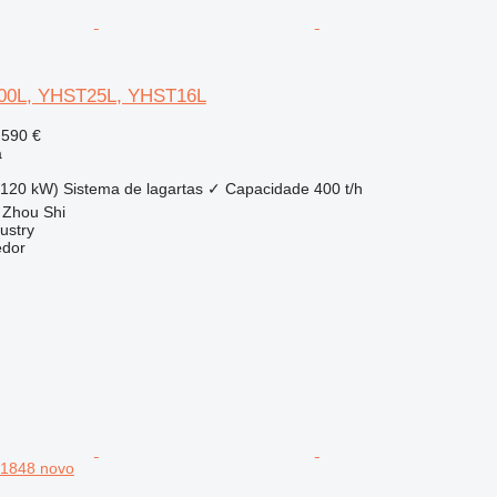
00L, YHST25L, YHST16L
 590 €
a
(120 kW)
Sistema de lagartas
✓
Capacidade
400 t/h
 Zhou Shi
ustry
edor
1848 novo