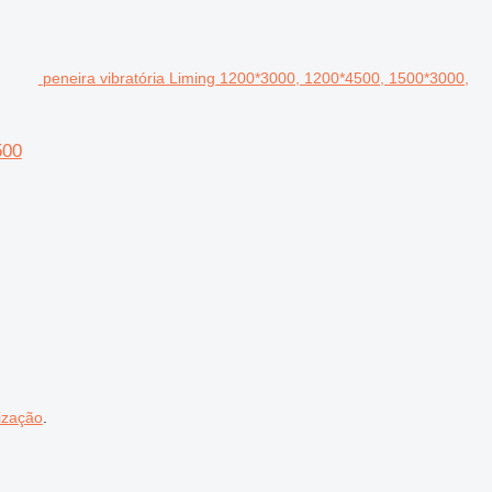
peneira vibratória Liming 1200*3000, 1200*4500, 1500*3000,
500
ização
.