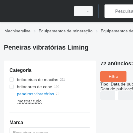
Machineryline
Equipamentos de mineração
Equipamentos de
Peneiras vibratórias Liming
72 anúncios
Categoria
Filtro
britadeiras de maxilas
Tipo
:
Data de pub
britadores de cone
Data de publicaç
peneiras vibratórias
mostrar tudo
trituradores de impacto de eixo
moinhos de bolas
horizontal
moinhos trapezoidais
trituradores de impacto de eixo
vertical
Marca