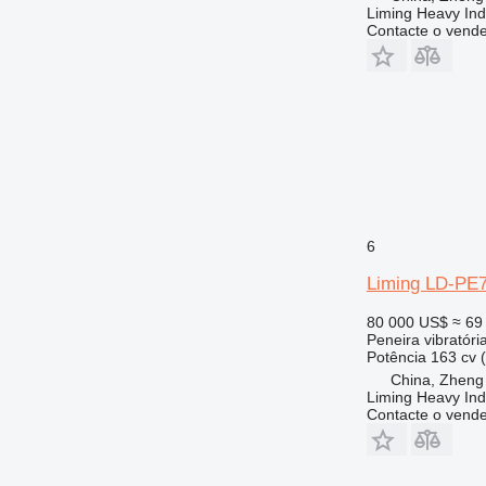
Liming Heavy Ind
Contacte o vend
6
Liming LD-PE
80 000 US$
≈ 69
Peneira vibratóri
Potência
163 cv 
China, Zheng
Liming Heavy Ind
Contacte o vend