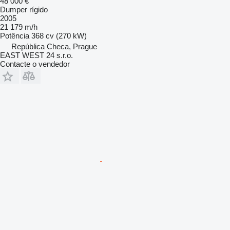
48 000 €
Dumper rígido
2005
21 179 m/h
Potência
368 cv (270 kW)
República Checa, Prague
EAST WEST 24 s.r.o.
Contacte o vendedor