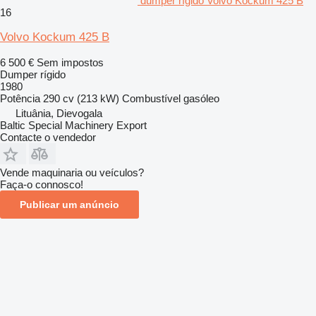
dumper rígido Volvo Kockum 425 B
16
Volvo Kockum 425 B
6 500 €
Sem impostos
Dumper rígido
1980
Potência
290 cv (213 kW)
Combustível
gasóleo
Lituânia, Dievogala
Baltic Special Machinery Export
Contacte o vendedor
Vende maquinaria ou veículos?
Faça-o connosco!
Publicar um anúncio