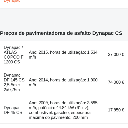
Preços de pavimentadoras de asfalto Dynapac CS
Dynapac /
ATLAS
Ano: 2015, horas de utilização: 1 534
37 000 €
COPCO F
m/h
1200 CS
Dynapac
DF 145 CS
Ano: 2014, horas de utilização: 1 900
74 900 €
2,5-5m +
m/h
2x0,75m
Ano: 2009, horas de utilização: 3 595
Dynapac
m/h, potência: 44.84 kW (61 cv),
17 950 €
DF 45 CS
combustível: gasóleo, espessura
máxima do pavimento: 200 mm