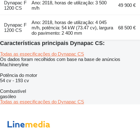
Dynapac F
Ano: 2018, horas de utilização: 3 500
49 900 €
1200 CS
m/h
Ano: 2018, horas de utilização: 4 045
Dynapac F
m/h, potência: 54 kW (73.47 cv), largura
68 500 €
1200 CS
do pavimento: 2 400 mm
Características principais Dynapac CS:
Todas as especificações do Dynapac CS
Os dados foram recolhidos com base na base de anúncios
Machineryline
Potência do motor
54 cv
-
193 cv
Combustível
gasóleo
Todas as especificações do Dynapac CS