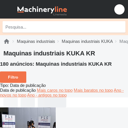
Maquinas industriais
Maquinas industriais KUKA
Maqu
Maquinas industriais KUKA KR
180 anúncios:
Maquinas industriais KUKA KR
Filtro
Tipo
:
Data de publicação
Data de publicação
Mais caros no topo
Mais baratos no topo
Ano -
novos no topo
Ano - antigos no topo