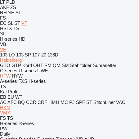
LT
PLD
AKF
ZS
RH
SE
SL
FS
EC
SL
ST
VF
HSLX
TS
SL
H-series
HD
VB
VF
103 LO
103 SP
107-20
136D
Heidelberg
GTO
GTP
Kord
OHT
PM
QM
SM
Stahlfolder
Suprasetter
C-series
U-series
UWF
HFW
HYW
A-series
FXS
H-series
TS
Kal
Profi
EB
EU
WT
AC
AFC
BQ
CCR
CRF
HMU
MC
PJ
SPF
ST
StitchLiner
VAC
HKN
VMX
FS
TS
H-series
i-Series
PW
Daily