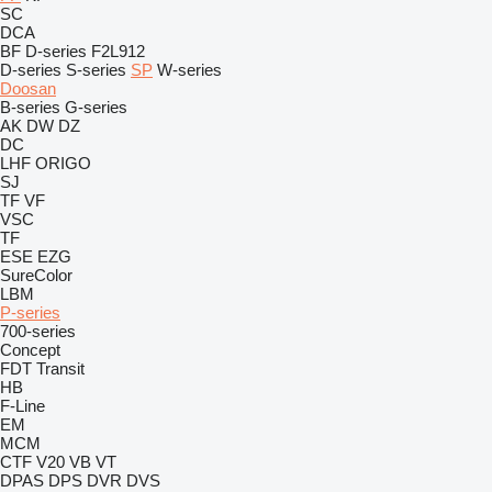
SC
DCA
BF
D-series
F2L912
D-series
S-series
SP
W-series
Doosan
B-series
G-series
AK
DW
DZ
DC
LHF
ORIGO
SJ
TF
VF
VSC
TF
ESE
EZG
SureColor
LBM
P-series
700-series
Concept
FDT
Transit
HB
F-Line
EM
MCM
CTF
V20
VB
VT
DPAS
DPS
DVR
DVS