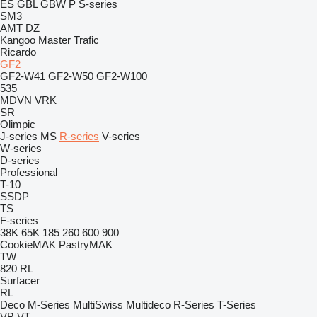
ES
GBL
GBW
P
S-series
SM3
AMT
DZ
Kangoo
Master
Trafic
Ricardo
GF2
GF2-W41
GF2-W50
GF2-W100
535
MDVN
VRK
SR
Olimpic
J-series
MS
R-series
V-series
W-series
D-series
Professional
T-10
SSDP
TS
F-series
38K
65K
185
260
600
900
CookieMAK
PastryMAK
TW
820
RL
Surfacer
RL
Deco
M-Series
MultiSwiss
Multideco
R-Series
T-Series
VB
VT