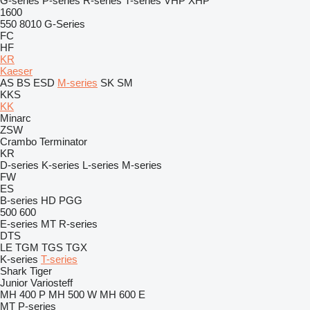
G-series
P-series
R-series
T-series
VHP
XHP
1600
550
8010
G-Series
FC
HF
KR
Kaeser
AS
BS
ESD
M-series
SK
SM
KKS
KK
Minarc
ZSW
Crambo
Terminator
KR
D-series
K-series
L-series
M-series
FW
ES
B-series
HD
PGG
500
600
E-series
MT
R-series
DTS
LE
TGM
TGS
TGX
K-series
T-series
Shark
Tiger
Junior
Variosteff
MH 400 P
MH 500 W
MH 600 E
MT
P-series