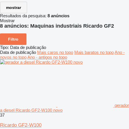
mostrar
Resultados da pesquisa:
8 anúncios
Mostrar
8 anúncios:
Maquinas industriais Ricardo GF2
Filtro
Tipo
:
Data de publicação
Data de publicação
Mais caros no topo
Mais baratos no topo
Ano -
novos no topo
Ano - antigos no topo
gerador
a diesel Ricardo GF2-W100 novo
37
Ricardo GF2-W100