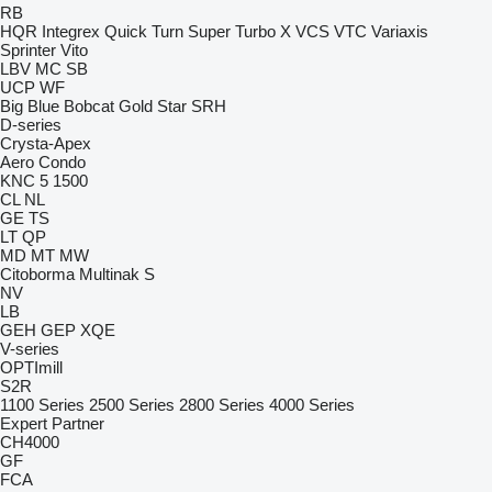
RB
HQR
Integrex
Quick Turn
Super Turbo X
VCS
VTC
Variaxis
Sprinter
Vito
LBV
MC
SB
UCP
WF
Big Blue
Bobcat
Gold Star
SRH
D-series
Crysta-Apex
Aero
Condo
KNC 5 1500
CL
NL
GE
TS
LT
QP
MD
MT
MW
Citoborma
Multinak S
NV
LB
GEH
GEP
XQE
V-series
OPTImill
S2R
1100 Series
2500 Series
2800 Series
4000 Series
Expert
Partner
CH4000
GF
FCA