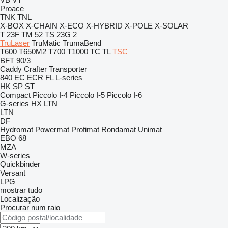
Proace
TNK
TNL
X-BOX
X-CHAIN
X-ECO
X-HYBRID
X-POLE
X-SOLAR
T 23F
TM 52
TS 23G 2
TruLaser
TruMatic
TrumaBend
T600
T650M2
T700
T1000
TC
TL
TSC
BFT 90/3
Caddy
Crafter
Transporter
840
EC
ECR
FL
L-series
HK
SP
ST
Compact
Piccolo I-4
Piccolo I-5
Piccolo I-6
G-series
HX
LTN
LTN
DF
Hydromat
Powermat
Profimat
Rondamat
Unimat
EBO 68
MZA
W-series
Quickbinder
Versant
LPG
mostrar tudo
Localização
Procurar num raio