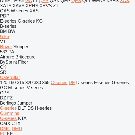
DrillAir
E-Air
GA
LT
QAS
QAX
QEP
QES
QLT
WEDA
XAHS
XAS
XATS
XAVS
XRHS
XRVS
ZT
QAS
W series
XAS
PDP
E-series
G-series
KG
B-series
BM
BW
GFS
VT
Rover
Skipper
533
PA
Airpure
Britecpure
BySprint Fiber
CK
SR
Caterpillar
120
160
315
320
330
365
C-series
DE
D series
E-series
G-series
GC
M-series
V-series
CPS
DZ
FZ
Berlingo
Jumper
C-series
DLT
DS
H-series
Cummins
C-series
KTA
CMX
CTX
DMC
DMU
FP
KF