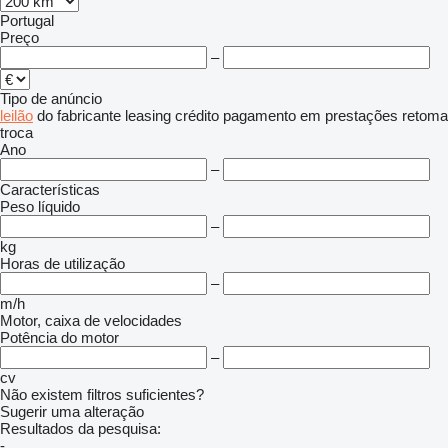
Portugal
Preço
–
Tipo de anúncio
leilão
do fabricante
leasing
crédito
pagamento em prestações
retoma
troca
Ano
–
Características
Peso líquido
–
kg
Horas de utilização
–
m/h
Motor, caixa de velocidades
Potência do motor
–
cv
Não existem filtros suficientes?
Sugerir uma alteração
Resultados da pesquisa:
-