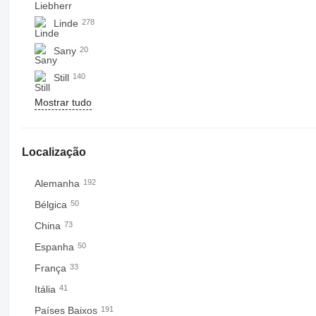
Linde
278
Sany
20
Still
140
Mostrar tudo
Localização
Alemanha
192
Bélgica
50
China
73
Espanha
50
França
33
Itália
41
Países Baixos
191