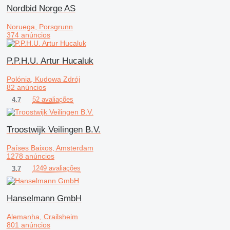
Nordbid Norge AS
Noruega, Porsgrunn
374 anúncios
P.P.H.U. Artur Hucaluk
Polónia, Kudowa Zdrój
82 anúncios
52 avaliações
4.7
Troostwijk Veilingen B.V.
Países Baixos, Amsterdam
1278 anúncios
1249 avaliações
3.7
Hanselmann GmbH
Alemanha, Crailsheim
801 anúncios