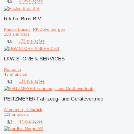
61 avaliações
4.2
Ritchie Bros B.V.
Países Baixos, RK Zevenbergen
108 anúncios
172 avaliações
4.0
LKW STORE & SERVICES
Roménia
49 anúncios
133 avaliações
4.1
PEITZMEYER Fahrzeug- und Gerätevertrieb
Alemanha, Delbrück
111 anúncios
47 avaliações
4.7