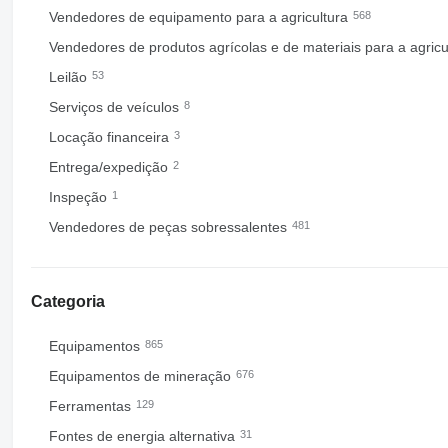
Vendedores de equipamento para a agricultura
568
Vendedores de produtos agrícolas e de materiais para a agric
Leilão
53
Serviços de veículos
8
Locação financeira
3
Entrega/expedição
2
Inspeção
1
Vendedores de peças sobressalentes
481
Categoria
Equipamentos
865
Equipamentos de mineração
676
Ferramentas
129
Fontes de energia alternativa
31