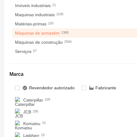
Imóveis industriais
21
Maquinas industriais
1108
Matérias-primas
100
Máquinas de armazém
1368
Máquinas de construção
2566
Serviços
67
Marca
Revendedor autorizado
Fabricante
Caterpillar
109
JCB
295
Komatsu
70
Liebherr
15