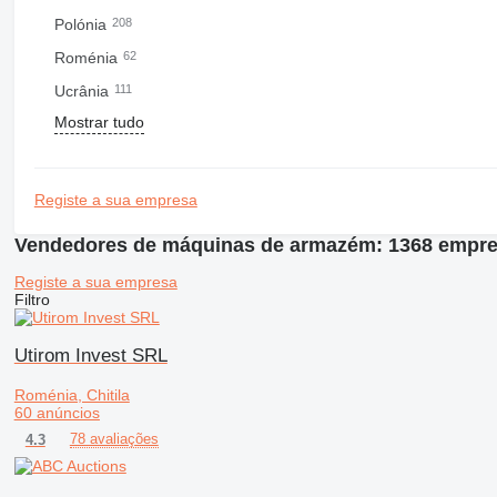
Polónia
208
Roménia
62
Ucrânia
111
Mostrar tudo
Registe a sua empresa
Vendedores de máquinas de armazém: 1368 empr
Registe a sua empresa
Filtro
Utirom Invest SRL
Roménia, Chitila
60 anúncios
78 avaliações
4.3