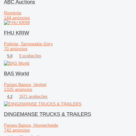
ABC Auctions
Roménia
144 anúncios
FHU KRIW
Polónia, Tarnowskie Góry
70 anúncios
9 avaliações
5.0
BAS World
Países Baixos, Veghel
1325 anúncios
1671 avaliações
4.2
DINGEMANSE TRUCKS & TRAILERS
Países Baixos, Hoogerheide
742 anúncios