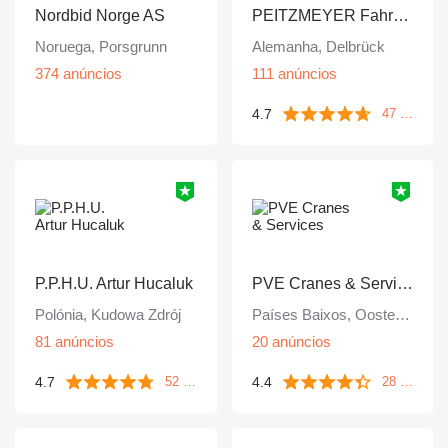
Nordbid Norge AS
PEITZMEYER Fahrzeug- und Gerätevertrieb
Noruega, Porsgrunn
Alemanha, Delbrück
374 anúncios
111 anúncios
4.7
47 avaliações
P.P.H.U. Artur Hucaluk
PVE Cranes & Services
Polónia, Kudowa Zdrój
Países Baixos, Oosterhout
81 anúncios
20 anúncios
4.7
4.4
52 avaliações
28 avaliações