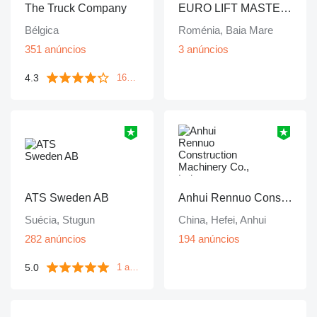
The Truck Company
EURO LIFT MASTER SRL
Bélgica
Roménia, Baia Mare
351 anúncios
3 anúncios
4.3
161 avaliações
ATS Sweden AB
Anhui Rennuo Construction Machinery Co., Ltd
Suécia, Stugun
China, Hefei, Anhui
282 anúncios
194 anúncios
5.0
1 avaliação