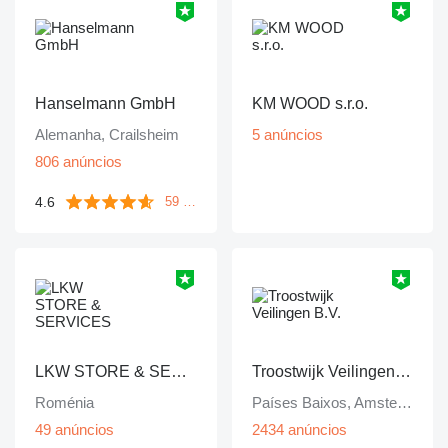
Hanselmann GmbH
KM WOOD s.r.o.
Alemanha, Crailsheim
5 anúncios
806 anúncios
4.6
59 avaliações
LKW STORE & SERVICES
Troostwijk Veilingen B.V.
Roménia
Países Baixos, Amsterdam
49 anúncios
2434 anúncios