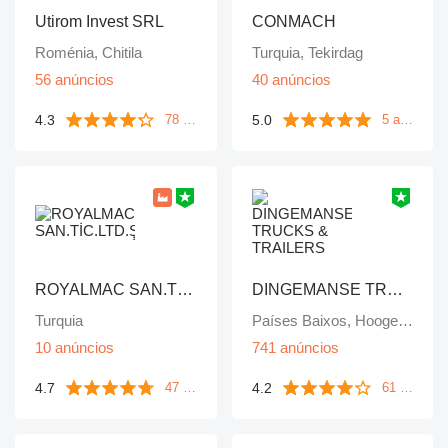
Utirom Invest SRL
CONMACH
Roménia, Chitila
Turquia, Tekirdag
56 anúncios
40 anúncios
4.3
5.0
78 avaliações
5 avaliações
ROYALMAC SAN.TİC.LTD.ŞTİ
DINGEMANSE TRUCKS & TRAILERS
Turquia
Países Baixos, Hoogerheide
10 anúncios
741 anúncios
4.7
4.2
47 avaliações
61 avaliações