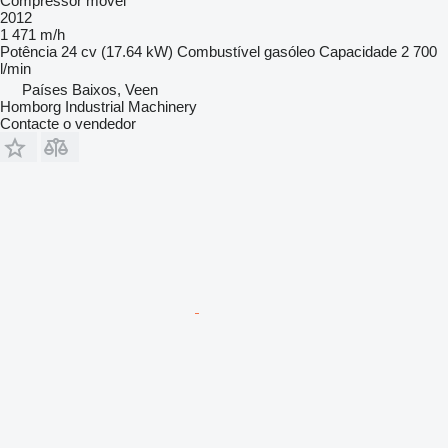
Compressor móvel
2012
1 471 m/h
Potência
24 cv (17.64 kW)
Combustível
gasóleo
Capacidade
2 700
l/min
Países Baixos, Veen
Homborg Industrial Machinery
Contacte o vendedor