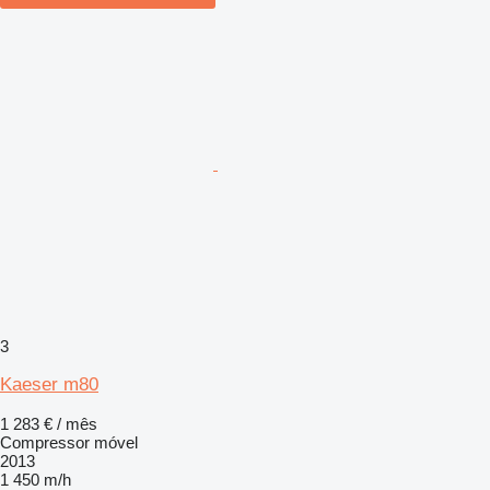
3
Kaeser m80
1 283 € / mês
Compressor móvel
2013
1 450 m/h