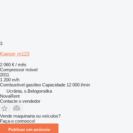
3
Kaeser m123
2 060 € / mês
Compressor móvel
2011
1 200 m/h
Combustível
gasóleo
Capacidade
12 000 l/min
Ucrânia, s.Belogorodka
NovaRent
Contacte o vendedor
Vende maquinaria ou veículos?
Faça-o connosco!
Publicar um anúncio