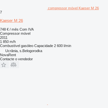
compressor móvel Kaeser M 26
7
Kaeser M 26
748 € / mês
Com IVA
Compressor móvel
2011
1 850 m/h
Combustível
gasóleo
Capacidade
2 600 l/min
Ucrânia, s.Belogorodka
NovaRent
Contacte o vendedor