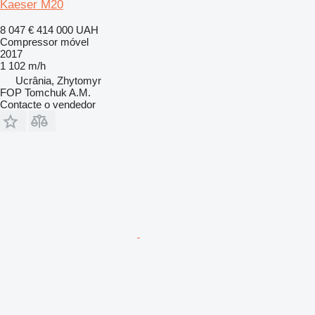
Kaeser M20
8 047 €
414 000 UAH
Compressor móvel
2017
1 102 m/h
Ucrânia, Zhytomyr
FOP Tomchuk A.M.
Contacte o vendedor