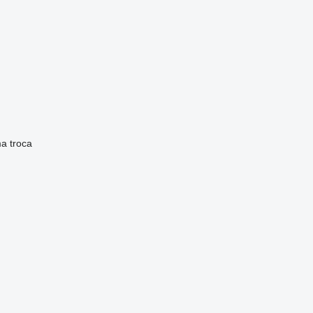
ma
troca