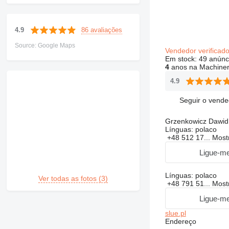
86 avaliações
4.9
Source: Google Maps
Vendedor verificad
Em stock:
49 anúnc
4
anos na Machiner
4.9
Seguir o vende
Grzenkowicz Dawid
Línguas:
polaco
+48 512 17...
Most
Ligue-me
Línguas:
polaco
Ver todas as fotos (3)
+48 791 51...
Most
Ligue-me
slue.pl
Endereço