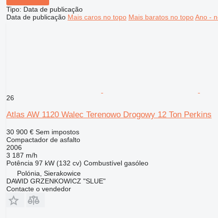
Tipo
:
Data de publicação
Data de publicação
Mais caros no topo
Mais baratos no topo
Ano - n
26
Atlas AW 1120 Walec Terenowo Drogowy 12 Ton Perkins
30 900 €
Sem impostos
Compactador de asfalto
2006
3 187 m/h
Potência
97 kW (132 cv)
Combustível
gasóleo
Polónia, Sierakowice
DAWID GRZENKOWICZ "SLUE"
Contacte o vendedor