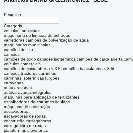
Anúncios DAWID GRZENKOWICZ "SLUE"
Pesquisa
Categoria
veículos municipais
maquinaria de limpeza de estradas
varredoras
camiões de pulverização de água
maquinarias municipalas
camiões de lixo
camiões
camiões de toldo
camiões isotérmicos
camiões de caixa aberta
cami
veículos comerciais
camiões de caixa aberta < 3.5t
camiões basculantes < 3.5t
camiões tractores
carrinhas
carrinhas isotérmicas
furgões
caravanas
autocaravanas
autocaravanas integrales
máquinas para aplicação de fertilizantes
espalhadores de estrumes líquidos
máquinas de construção
escavadoras
escavadoras de rodas
construção carregadoras
carregadeira de rodas
plataformas elevatórias