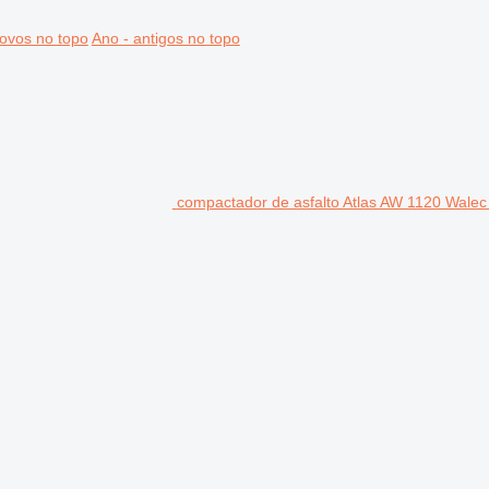
ovos no topo
Ano - antigos no topo
compactador de asfalto Atlas AW 1120 Wale