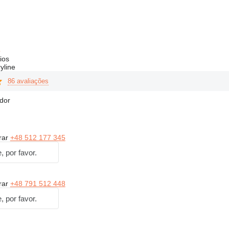
o
ios
yline
86 avaliações
dor
rar
+48 512 177 345
, por favor.
rar
+48 791 512 448
, por favor.