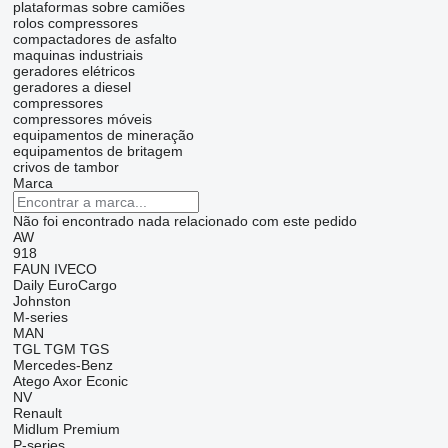
plataformas sobre camiões
rolos compressores
compactadores de asfalto
maquinas industriais
geradores elétricos
geradores a diesel
compressores
compressores móveis
equipamentos de mineração
equipamentos de britagem
crivos de tambor
Marca
Não foi encontrado nada relacionado com este pedido
AW
918
FAUN
IVECO
Daily
EuroCargo
Johnston
M-series
MAN
TGL
TGM
TGS
Mercedes-Benz
Atego
Axor
Econic
NV
Renault
Midlum
Premium
P-series