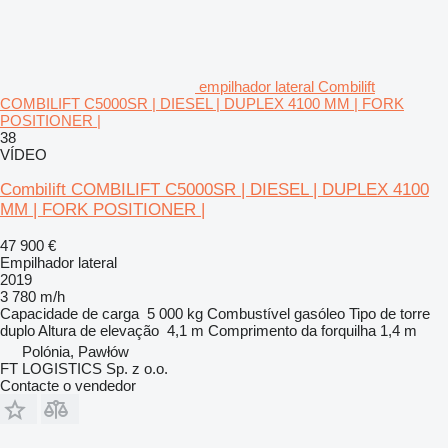
empilhador lateral Combilift
COMBILIFT C5000SR | DIESEL | DUPLEX 4100 MM | FORK
POSITIONER |
38
VÍDEO
Combilift COMBILIFT C5000SR | DIESEL | DUPLEX 4100
MM | FORK POSITIONER |
47 900 €
Empilhador lateral
2019
3 780 m/h
Capacidade de carga
5 000 kg
Combustível
gasóleo
Tipo de torre
duplo
Altura de elevação
4,1 m
Comprimento da forquilha
1,4 m
Polónia, Pawłów
FT LOGISTICS Sp. z o.o.
Contacte o vendedor