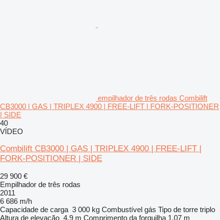
empilhador de três rodas Combilift
CB3000 | GAS | TRIPLEX 4900 | FREE-LIFT | FORK-POSITIONER
| SIDE
40
VÍDEO
Combilift CB3000 | GAS | TRIPLEX 4900 | FREE-LIFT |
FORK-POSITIONER | SIDE
29 900 €
Empilhador de três rodas
2011
6 686 m/h
Capacidade de carga
3 000 kg
Combustível
gás
Tipo de torre
triplo
Altura de elevação
4,9 m
Comprimento da forquilha
1,07 m