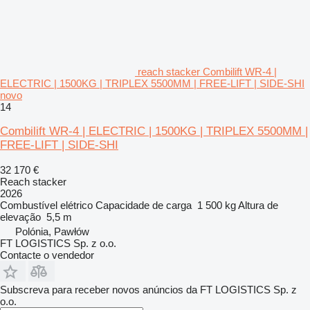
reach stacker Combilift WR-4 |
ELECTRIC | 1500KG | TRIPLEX 5500MM | FREE-LIFT | SIDE-SHI
novo
14
Combilift WR-4 | ELECTRIC | 1500KG | TRIPLEX 5500MM |
FREE-LIFT | SIDE-SHI
32 170 €
Reach stacker
2026
Combustível
elétrico
Capacidade de carga
1 500 kg
Altura de
elevação
5,5 m
Polónia, Pawłów
FT LOGISTICS Sp. z o.o.
Contacte o vendedor
Subscreva para receber novos anúncios da FT LOGISTICS Sp. z
o.o.