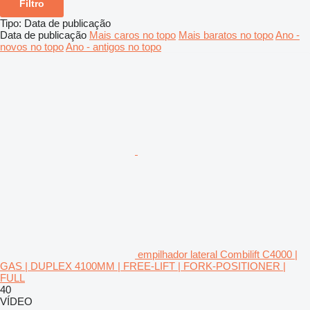
Filtro
Tipo
:
Data de publicação
Data de publicação
Mais caros no topo
Mais baratos no topo
Ano -
novos no topo
Ano - antigos no topo
empilhador lateral Combilift C4000 |
GAS | DUPLEX 4100MM | FREE-LIFT | FORK-POSITIONER |
FULL
40
VÍDEO