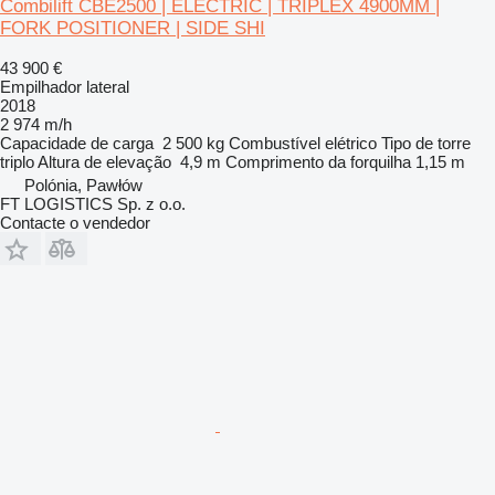
Combilift CBE2500 | ELECTRIC | TRIPLEX 4900MM |
FORK POSITIONER | SIDE SHI
43 900 €
Empilhador lateral
2018
2 974 m/h
Capacidade de carga
2 500 kg
Combustível
elétrico
Tipo de torre
triplo
Altura de elevação
4,9 m
Comprimento da forquilha
1,15 m
Polónia, Pawłów
FT LOGISTICS Sp. z o.o.
Contacte o vendedor