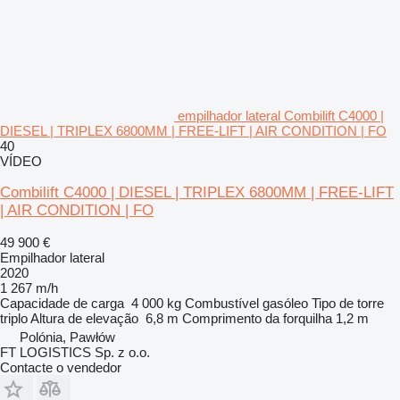
empilhador lateral Combilift C4000 |
DIESEL | TRIPLEX 6800MM | FREE-LIFT | AIR CONDITION | FO
40
VÍDEO
Combilift C4000 | DIESEL | TRIPLEX 6800MM | FREE-LIFT
| AIR CONDITION | FO
49 900 €
Empilhador lateral
2020
1 267 m/h
Capacidade de carga
4 000 kg
Combustível
gasóleo
Tipo de torre
triplo
Altura de elevação
6,8 m
Comprimento da forquilha
1,2 m
Polónia, Pawłów
FT LOGISTICS Sp. z o.o.
Contacte o vendedor