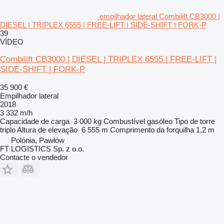
empilhador lateral Combilift CB3000 |
DIESEL | TRIPLEX 6555 | FREE-LIFT | SIDE-SHIFT | FORK-P
39
VÍDEO
Combilift CB3000 | DIESEL | TRIPLEX 6555 | FREE-LIFT |
SIDE-SHIFT | FORK-P
35 900 €
Empilhador lateral
2018
3 332 m/h
Capacidade de carga
3 000 kg
Combustível
gasóleo
Tipo de torre
triplo
Altura de elevação
6 555 m
Comprimento da forquilha
1,2 m
Polónia, Pawłów
FT LOGISTICS Sp. z o.o.
Contacte o vendedor