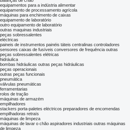
balanças de chão
equipamentos para a indústria alimentar
equipamento de processamento agrícola
máquinas para enchimento de caixas
equipamento de laboratório
outro equipamento de laboratório
outras maquinas industriais
peças sobressalentes
eléctricas
paineis de instrumentos
painéis táteis
centralinas
controladores
sensores
caixas de fusíveis
conversores de frequência
outras
peças sobressalentes elétricas
hidráulica
bombas hidráulicas
outras peças hidráulicas
peças operacionais
outras peças funcionais
pneumática
válvulas pneumáticas
ferramentarias
rolos de tração
máquinas de armazém
empilhadores
stackers
porta-paletes eléctricos
preparadores de encomendas
empilhadoras retraís
máquinas de limpeza
máquinas de lavar o chão
aspiradores industriais
outras máquinas
de limpeza