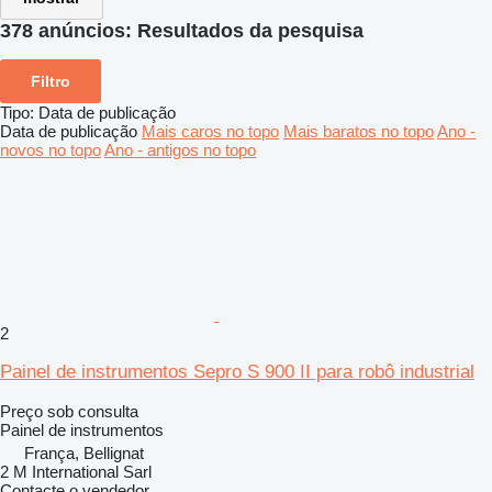
378 anúncios:
Resultados da pesquisa
Filtro
Tipo
:
Data de publicação
Data de publicação
Mais caros no topo
Mais baratos no topo
Ano -
novos no topo
Ano - antigos no topo
2
Painel de instrumentos Sepro S 900 II para robô industrial
Preço sob consulta
Painel de instrumentos
França, Bellignat
2 M International Sarl
Contacte o vendedor