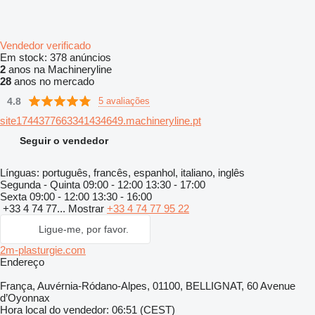
Vendedor verificado
Em stock:
378 anúncios
2
anos na Machineryline
28
anos no mercado
4.8
5 avaliações
site1744377663341434649.machineryline.pt
Seguir o vendedor
Línguas:
português, francês, espanhol, italiano, inglês
Segunda - Quinta
09:00 - 12:00 13:30 - 17:00
Sexta
09:00 - 12:00 13:30 - 16:00
+33 4 74 77...
Mostrar
+33 4 74 77 95 22
Ligue-me, por favor.
2m-plasturgie.com
Endereço
França, Auvérnia-Ródano-Alpes, 01100, BELLIGNAT, 60 Avenue
d’Oyonnax
Hora local do vendedor: 06:51 (CEST)