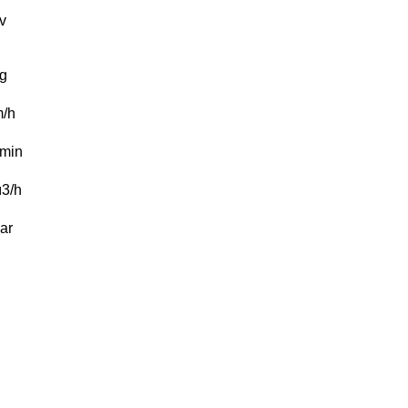
v
g
/h
/min
3/h
ar