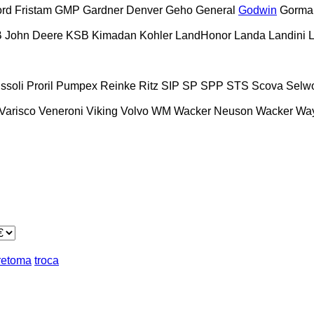
ord
Fristam
GMP
Gardner Denver
Geho
General
Godwin
Gorma
B
John Deere
KSB
Kimadan
Kohler
LandHonor
Landa
Landini
L
issoli
Proril
Pumpex
Reinke
Ritz
SIP
SP
SPP
STS
Scova
Selw
Varisco
Veneroni
Viking
Volvo
WM
Wacker Neuson
Wacker
Wa
retoma
troca