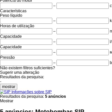
Potência do motor
–
c
Características
Peso líquido
–
k
Horas de utilização
–
m
Capacidade
–
l
Capacidade
–
м
Pressão
–
b
Não existem filtros suficientes?
Sugerir uma alteração
Resultados da pesquisa:
-
mostrar
Informações sobre SIP
Resultados da pesquisa:
5 anúncios
Mostrar
5 anúncios:
Motobombas SIP