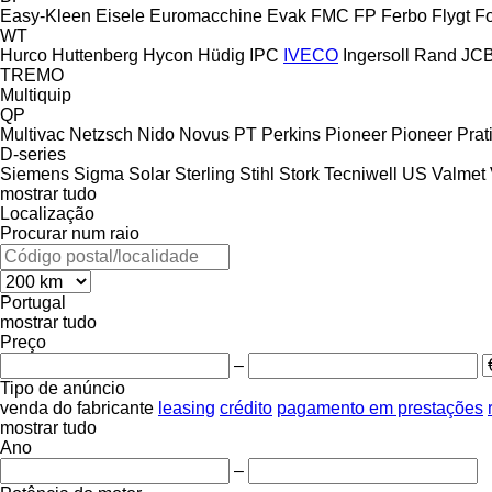
Easy-Kleen
Eisele
Euromacchine
Evak
FMC
FP
Ferbo
Flygt
F
WT
Hurco
Huttenberg
Hycon
Hüdig
IPC
IVECO
Ingersoll Rand
JC
TREMO
Multiquip
QP
Multivac
Netzsch
Nido
Novus
PT
Perkins
Pioneer
Pioneer
Prat
D-series
Siemens
Sigma
Solar
Sterling
Stihl
Stork
Tecniwell
US
Valmet
mostrar tudo
Localização
Procurar num raio
Portugal
mostrar tudo
Preço
–
Tipo de anúncio
venda
do fabricante
leasing
crédito
pagamento em prestações
mostrar tudo
Ano
–