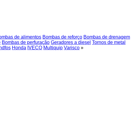
ombas de alimentos
Bombas de reforço
Bombas de drenagem
e
Bombas de perfuração
Geradores a diesel
Tornos de metal
ndfos
Honda
IVECO
Multiquip
Varisco
»