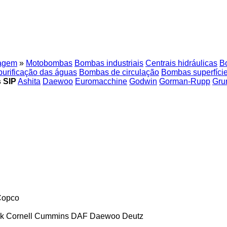
agem
»
Motobombas
Bombas industriais
Centrais hidráulicas
B
purificação das águas
Bombas de circulação
Bombas superfíci
 SIP
Ashita
Daewoo
Euromacchine
Godwin
Gorman-Rupp
Gru
Copco
rk
Cornell
Cummins
DAF
Daewoo
Deutz