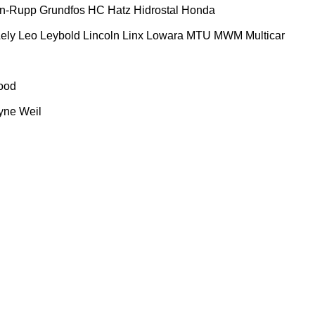
n-Rupp
Grundfos
HC
Hatz
Hidrostal
Honda
ely
Leo
Leybold
Lincoln
Linx
Lowara
MTU
MWM
Multicar
ood
yne
Weil