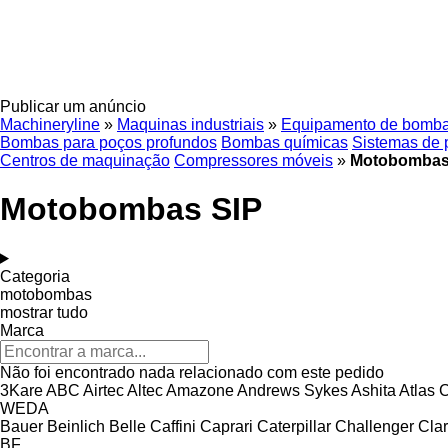
Publicar um anúncio
Machineryline
»
Maquinas industriais
»
Equipamento de bomb
Bombas para poços profundos
Bombas químicas
Sistemas de 
Centros de maquinação
Compressores móveis
»
Motobombas
Motobombas SIP
Categoria
motobombas
mostrar tudo
Marca
Não foi encontrado nada relacionado com este pedido
3Kare
ABC
Airtec
Altec
Amazone
Andrews Sykes
Ashita
Atlas 
WEDA
Bauer
Beinlich
Belle
Caffini
Caprari
Caterpillar
Challenger
Cla
BF