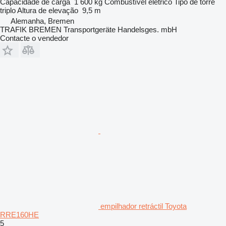
Capacidade de carga
1 600 kg
Combustível
elétrico
Tipo de torre
triplo
Altura de elevação
9,5 m
Alemanha, Bremen
TRAFIK BREMEN Transportgeräte Handelsges. mbH
Contacte o vendedor
empilhador retráctil Toyota
RRE160HE
5