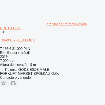
empilhador retráctil Toyota
RRE160HCC
10
Toyota RRE160HCC
7 199 €
31 000 PLN
Empilhador retráctil
2019
7 000 m/h
Altura de elevação
9 m
Polónia, GODZIESZE MAŁE
FORKLIFT MARKET SPÓŁKA Z O.O.
Contacte o vendedor