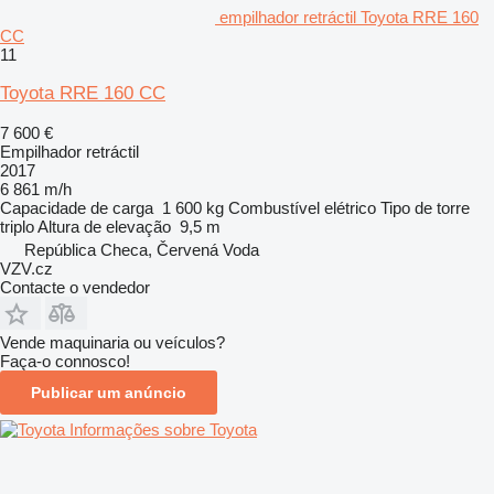
empilhador retráctil Toyota RRE 160
CC
11
Toyota RRE 160 CC
7 600 €
Empilhador retráctil
2017
6 861 m/h
Capacidade de carga
1 600 kg
Combustível
elétrico
Tipo de torre
triplo
Altura de elevação
9,5 m
República Checa, Červená Voda
VZV.cz
Contacte o vendedor
Vende maquinaria ou veículos?
Faça-o connosco!
Publicar um anúncio
Informações sobre Toyota