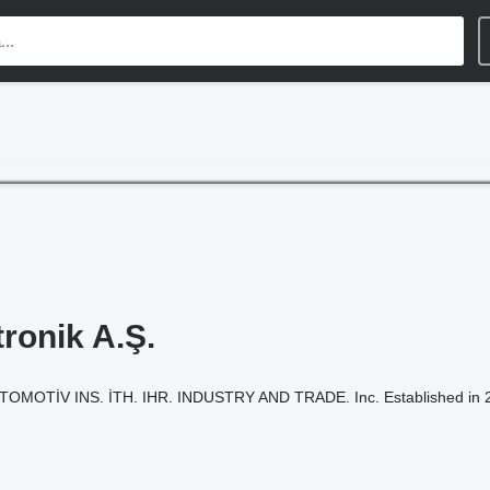
tronik A.Ş.
TİV INS. İTH. IHR. INDUSTRY AND TRADE. Inc. Established in 2015,