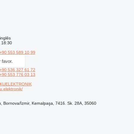
inglês
- 18:30
+90 553 589 10 99
 favor.
+90 536 327 61 72
+90 553 776 03 13
TKUELEKTRONIK
.elektronik/
, Bornova/İzmir, Kemalpaşa, 7416. Sk. 28A, 35060