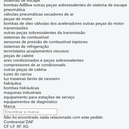
sistemas de escape
bombas AdBlue
outras peças sobressalentes do sistema de escape
pneumática
válvulas pneumáticas
secadores de ar
peças de motor
bombas de óleo
válvulas dos aceleradores
outras peças do motor
transmissões
outras peças sobressalentes da transmissão
sistemas de combustível
sensores de pressão de combustível
injetores
sistemas de refrigeração
termóstatos
acoplamentos viscosos
peças de cabine
ares condicionados e peças sobressalentes
compressores de ar condicionado
outras peças de cabina
luzes do carros
luz traseiras
faróis de nevoeiro
hidráulica
bombas hidráulicas
maquinas industriais
equipamento para estações de serviço
equipamentos de diagnóstico
Marca
Não foi encontrado nada relacionado com este pedido
Continental
DAF
CF
LF
XF
XG