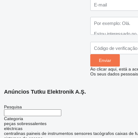
Ao clicar aqui, está a a
Os seus dados pessoais 
Anúncios Tutku Elektronik A.Ş.
Pesquisa
Categoria
peças sobressalentes
eléctricas
centralinas
paineis de instrumentos
sensores
tacógrafos
caixas de f