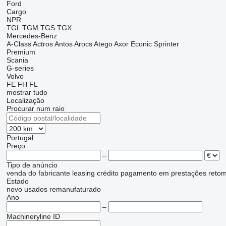
Ford
Cargo
NPR
TGL
TGM
TGS
TGX
Mercedes-Benz
A-Class
Actros
Antos
Arocs
Atego
Axor
Econic
Sprinter
Premium
Scania
G-series
Volvo
FE
FH
FL
mostrar tudo
Localização
Procurar num raio
Portugal
Preço
–
Tipo de anúncio
venda
do fabricante
leasing
crédito
pagamento em prestações
reto
Estado
novo
usados
remanufaturado
Ano
–
Machineryline ID