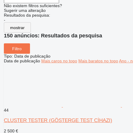
Não existem filtros suficientes?
Sugerir uma alteração
Resultados da pesquisa:
-
mostrar
150 anúncios:
Resultados da pesquisa
Filtro
Tipo
:
Data de publicação
Data de publicação
Mais caros no topo
Mais baratos no topo
Ano - n
44
CLUSTER TESTER (GÖSTERGE TEST CİHAZI)
2 500 €