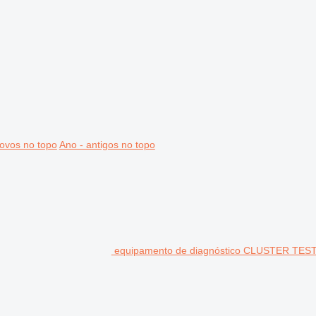
ovos no topo
Ano - antigos no topo
equipamento de diagnóstico CLUSTER TE