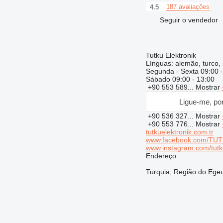
187 avaliações
4.5
Seguir o vendedor
Tutku Elektronik
Línguas:
alemão, turco, 
Segunda - Sexta
09:00 
Sábado
09:00 - 13:00
+90 553 589...
Mostrar
Ligue-me, por
+90 536 327...
Mostrar
+90 553 776...
Mostrar
tutkuelektronik.com.tr
www.facebook.com/TU
www.instagram.com/tutku
Endereço
Turquia, Região do Egeu