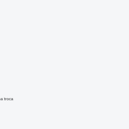
ma
troca