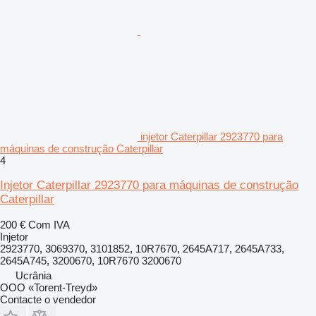
injetor Caterpillar 2923770 para
máquinas de construção Caterpillar
4
Injetor Caterpillar 2923770 para máquinas de construção
Caterpillar
200 €
Com IVA
Injetor
2923770, 3069370, 3101852, 10R7670, 2645A717, 2645A733,
2645A745, 3200670, 10R7670 3200670
Ucrânia
OOO «Torent-Treyd»
Contacte o vendedor