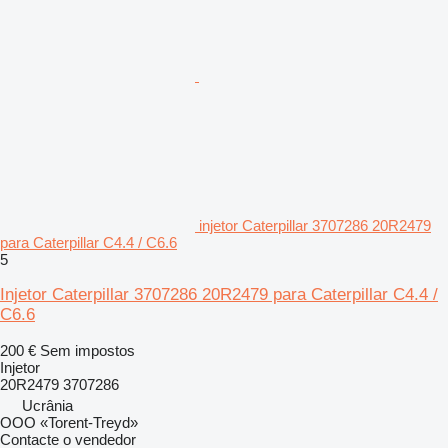
injetor Caterpillar 3707286 20R2479
para Caterpillar C4.4 / C6.6
5
Injetor Caterpillar 3707286 20R2479 para Caterpillar C4.4 /
C6.6
200 €
Sem impostos
Injetor
20R2479 3707286
Ucrânia
OOO «Torent-Treyd»
Contacte o vendedor