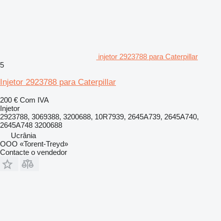
injetor 2923788 para Caterpillar
5
Injetor 2923788 para Caterpillar
200 €
Com IVA
Injetor
2923788, 3069388, 3200688, 10R7939, 2645A739, 2645A740,
2645A748 3200688
Ucrânia
OOO «Torent-Treyd»
Contacte o vendedor