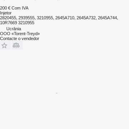
200 €
Com IVA
Injetor
2820455, 2939555, 3210955, 2645A710, 2645A732, 2645A744,
10R7669 3210955
Ucrânia
OOO «Torent-Treyd»
Contacte o vendedor