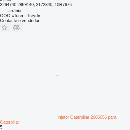
3264740 2959140, 3172340, 10R7676
Ucrânia
OOO «Torent-Treyd»
Contacte o vendedor
injetor Caterpillar 2605656 para
Caterpillar
5