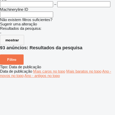
–
Machineryline ID
Não existem filtros suficientes?
Sugerir uma alteração
Resultados da pesquisa:
-
mostrar
93 anúncios:
Resultados da pesquisa
Filtro
Tipo
:
Data de publicação
Data de publicação
Mais caros no topo
Mais baratos no topo
Ano -
novos no topo
Ano - antigos no topo