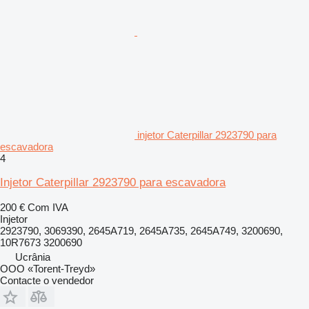
injetor Caterpillar 2923790 para
escavadora
4
Injetor Caterpillar 2923790 para escavadora
200 €
Com IVA
Injetor
2923790, 3069390, 2645A719, 2645A735, 2645A749, 3200690,
10R7673 3200690
Ucrânia
OOO «Torent-Treyd»
Contacte o vendedor