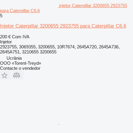
injetor Caterpillar 3200655 2923755
para Caterpillar C6.6
5
Injetor Caterpillar 3200655 2923755 para Caterpillar C6.6
200 €
Com IVA
Injetor
2923755, 3069355, 3200655, 10R7674, 2645A720, 2645A736,
2645A751, 3210655 3200655
Ucrânia
OOO «Torent-Treyd»
Contacte o vendedor