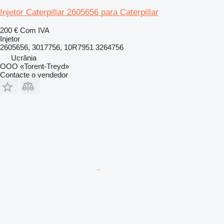
Injetor Caterpillar 2605656 para Caterpillar
200 €
Com IVA
Injetor
2605656, 3017756, 10R7951 3264756
Ucrânia
OOO «Torent-Treyd»
Contacte o vendedor