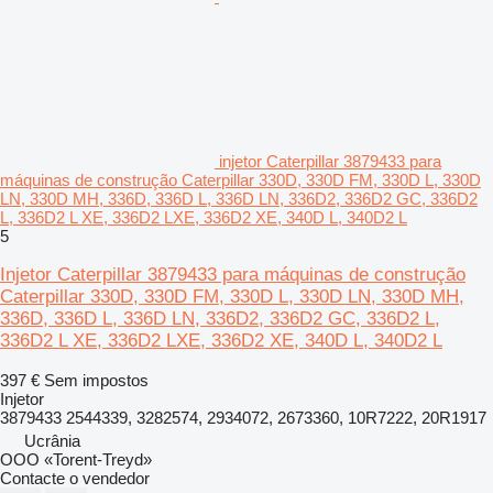
injetor Caterpillar 3879433 para
máquinas de construção Caterpillar 330D, 330D FM, 330D L, 330D
LN, 330D MH, 336D, 336D L, 336D LN, 336D2, 336D2 GC, 336D2
L, 336D2 L XE, 336D2 LXE, 336D2 XE, 340D L, 340D2 L
5
Injetor Caterpillar 3879433 para máquinas de construção
Caterpillar 330D, 330D FM, 330D L, 330D LN, 330D MH,
336D, 336D L, 336D LN, 336D2, 336D2 GC, 336D2 L,
336D2 L XE, 336D2 LXE, 336D2 XE, 340D L, 340D2 L
397 €
Sem impostos
Injetor
3879433 2544339, 3282574, 2934072, 2673360, 10R7222, 20R1917
Ucrânia
OOO «Torent-Treyd»
Contacte o vendedor